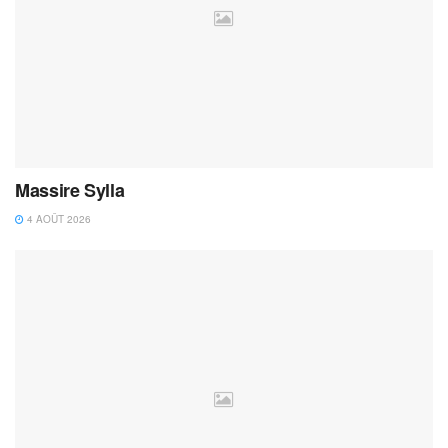
Massire Sylla
4 AOÛT 2026