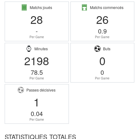
Matchs joués
Matchs commencés
28
26
-
0.9
Per Game
Per Game
Minutes
Buts
2198
0
78.5
0
Per Game
Per Game
Passes décisives
1
0.04
Per Game
STATISTIQUES TOTALES