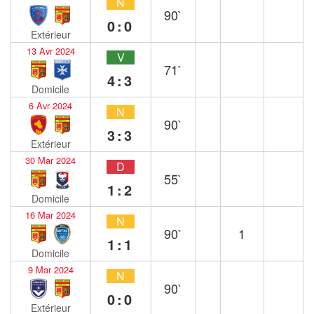
N
90`
0:0
Extérieur
13 Avr 2024
V
71`
4:3
Domicile
6 Avr 2024
N
90`
3:3
Extérieur
30 Mar 2024
D
55`
1:2
Domicile
16 Mar 2024
N
90`
1
1:1
Domicile
9 Mar 2024
N
90`
0:0
Extérieur