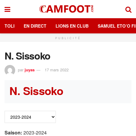
TOLI
EN DIRECT
LIONS EN CLUB
SAMUEL ETO’O FI
PUBLICITÉ
N. Sissoko
par
juyas
17 mars 2022
N. Sissoko
Saison:
2023-2024