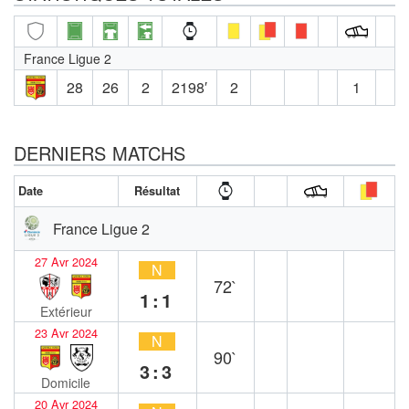
France Ligue 2
28
26
2
2198′
2
1
DERNIERS MATCHS
Date
Résultat
France Ligue 2
27 Avr 2024
N
72`
1:1
Extérieur
23 Avr 2024
N
90`
3:3
Domicile
20 Avr 2024