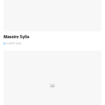
Massire Sylla
4 AOÛT 2026