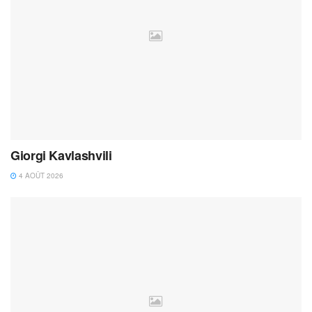
Giorgi Kavlashvili
4 AOÛT 2026