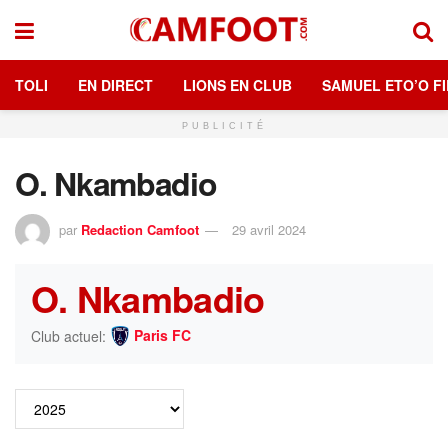
TOLI
EN DIRECT
LIONS EN CLUB
SAMUEL ETO’O FI
PUBLICITÉ
O. Nkambadio
par
Redaction Camfoot
29 avril 2024
O. Nkambadio
Paris FC
Club actuel: