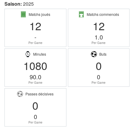
Saison:
2025
Matchs joués
Matchs commencés
12
12
-
1.0
Per Game
Per Game
Minutes
Buts
1080
0
90.0
0
Per Game
Per Game
Passes décisives
0
0
Per Game