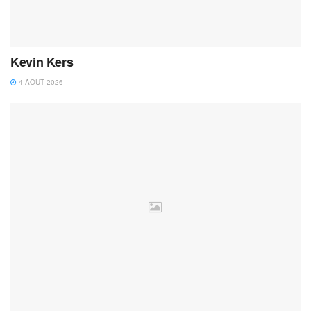
Kevin Kers
4 AOÛT 2026