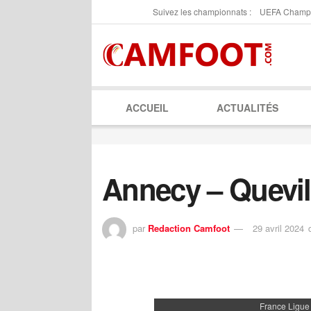
Suivez les championnats :
UEFA Champ
ACCUEIL
ACTUALITÉS
Annecy – Quevil
par
Redaction Camfoot
29 avril 2024
France Ligue