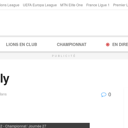
ions League
UEFA Europa League
MTN Elite One
France Ligue 1
Premier 
LIONS EN CLUB
CHAMPIONNAT
EN DIR
PUBLICITÉ
ly
0
dans
 2 - Championnat
Journée 27
|