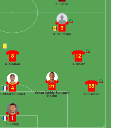
K. Djoco
9
S. Soumano
8
12
N. Cadiou
G. Gbellé
58
21
4
Yohan Cédric Benjamin
Balthazar Pierret
N. Sissoko
Roche
1
B. Leroy