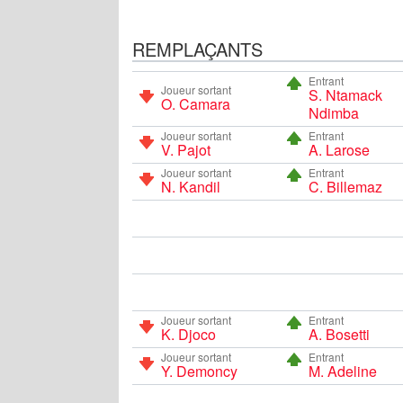
REMPLAÇANTS
Entrant
Joueur sortant
S. Ntamack
O. Camara
Ndimba
Joueur sortant
Entrant
V. Pajot
A. Larose
Joueur sortant
Entrant
N. Kandil
C. Billemaz
Joueur sortant
Entrant
K. Djoco
A. Bosetti
Joueur sortant
Entrant
Y. Demoncy
M. Adeline