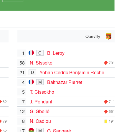
Quevilly
1
B. Leroy
G
58
N. Sissoko
70'
21
Yohan Cédric Benjamin Roche
D
4
Balthazar Pierret
M
5
T. Cissokho
7
J. Pendant
62'
71'
12
G. Gbellé
66'
8
N. Cadiou
79'
19'
17
G. Sangaré
M
62'