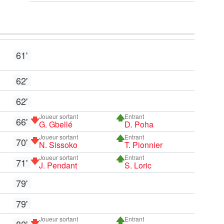
61'
62'
62'
Joueur sortant
Entrant
66'
G. Gbellé
D. Poha
Joueur sortant
Entrant
70'
N. Sissoko
T. Pionnier
Joueur sortant
Entrant
71'
J. Pendant
S. Loric
79'
79'
Joueur sortant
Entrant
82'