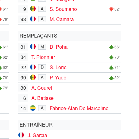
9
S. Soumano
A
61'
82'
93
M. Camara
A
79'
REMPLAÇANTS
31
D. Poha
M
61'
66'
34
T. Pionnier
62'
70'
22
S. Loric
D
62'
71'
90
P. Yade
A
79'
82'
30
A. Courel
79'
6
A. Batisse
14
Fabrice-Alan Do Marcolino
A
ENTRAÎNEUR
J. Garcia