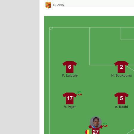
Quevilly
6
2
F. Lajugie
H. Soukouna
17
5
V. Pajot
A. Kashi
27