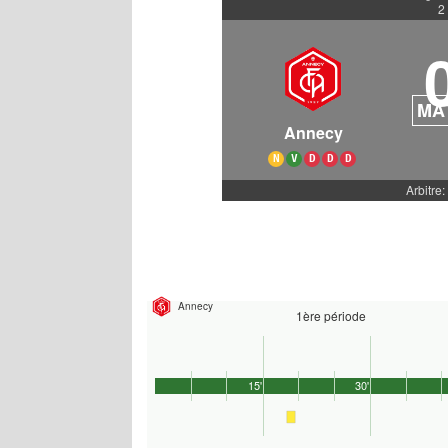
2
MA
Annecy
N
V
D
D
D
Arbitre:
Annecy
1ère période
15'
30'