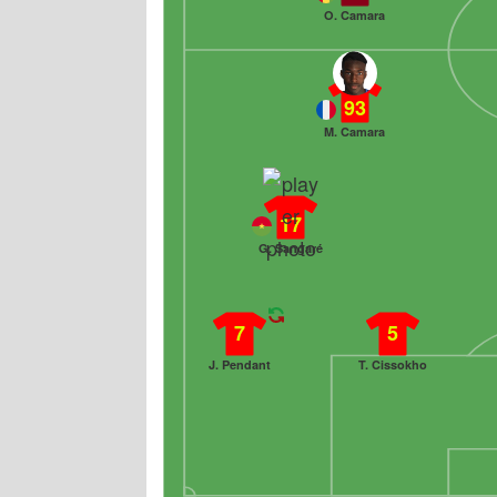
O. Camara
93
M. Camara
17
G. Sangaré
7
5
J. Pendant
T. Cissokho