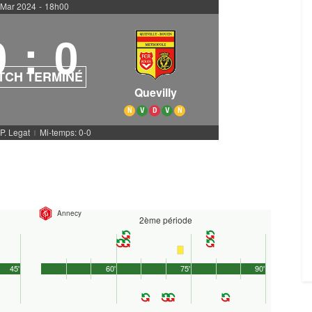
 Mar 2024
-
18h00
0
:
0
TCH TERMINÉ
Quevilly
N
V
D
V
N
 P. Legat
Mi-temps: 0-0
|
Annecy
2ème période
45'
60'
75'
90'