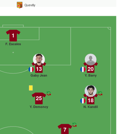
Quevilly
1
F. Escales
13
20
Gaby Jean
Y. Barry
25
18
Y. Demoncy
N. Kandil
7