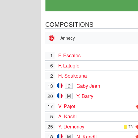
COMPOSITIONS
Annecy
1
F. Escales
6
F. Lajugie
2
H. Soukouna
13
Gaby Jean
D
20
Y. Barry
M
17
V. Pajot
5
A. Kashi
25
Y. Demoncy
73'
18
N. Kandil
M