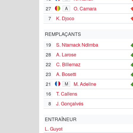
27
O. Camara
A
7
K. Djoco
REMPLAÇANTS
19
S. Ntamack Ndimba
28
A. Larose
22
C. Billemaz
23
A. Bosetti
21
M. Adeline
M
16
T. Callens
8
J. Gonçalvés
ENTRAÎNEUR
L. Guyot