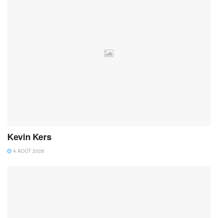
Kevin Kers
4 AOÛT 2026