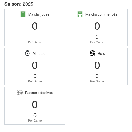
Saison:
2025
Matchs joués
Matchs commencés
0
0
-
0
Per Game
Per Game
Minutes
Buts
0
0
0
0
Per Game
Per Game
Passes décisives
0
0
Per Game