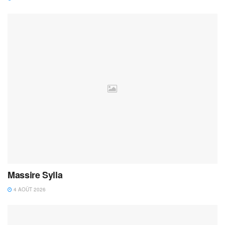
Massire Sylla
4 AOÛT 2026