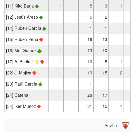
[11] Kike Barja
1
1
5
3
1
[12] Jesús Areso
5
2
[14] Rubén García
1
1
[15] Rubén Peña
16
13
[16] Moi Gómez
1
13
10
[17] A. Budimir
1
1
10
5
1
[22] J. Mojica
1
19
15
2
[23] Raúl García
1
[24] Catena
28
17
[34] Iker Muñoz
31
15
1
Sevilla