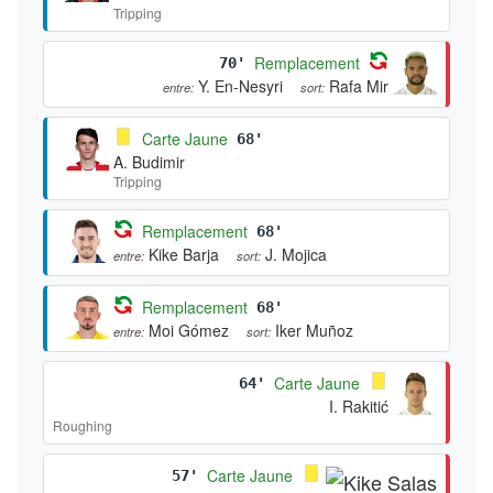
Tripping
Remplacement
70'
Y. En-Nesyri
Rafa Mir
entre:
sort:
Carte Jaune
68'
A. Budimir
Tripping
Remplacement
68'
Kike Barja
J. Mojica
entre:
sort:
Remplacement
68'
Moi Gómez
Iker Muñoz
entre:
sort:
Carte Jaune
64'
I. Rakitić
Roughing
Carte Jaune
57'