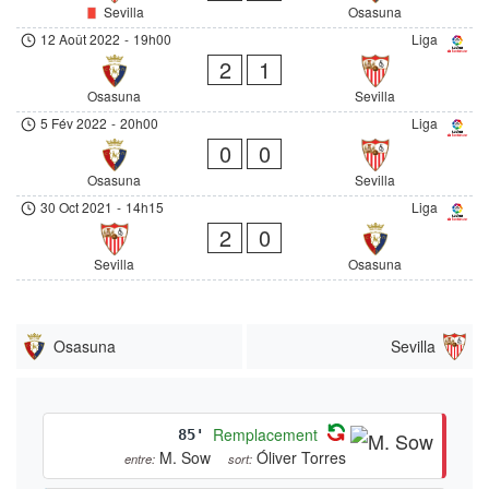
Sevilla
Osasuna
12 Août 2022
-
19h00
Liga
2
1
Osasuna
Sevilla
5 Fév 2022
-
20h00
Liga
0
0
Osasuna
Sevilla
30 Oct 2021
-
14h15
Liga
2
0
Sevilla
Osasuna
Osasuna
Sevilla
Remplacement
85'
M. Sow
Óliver Torres
entre:
sort: