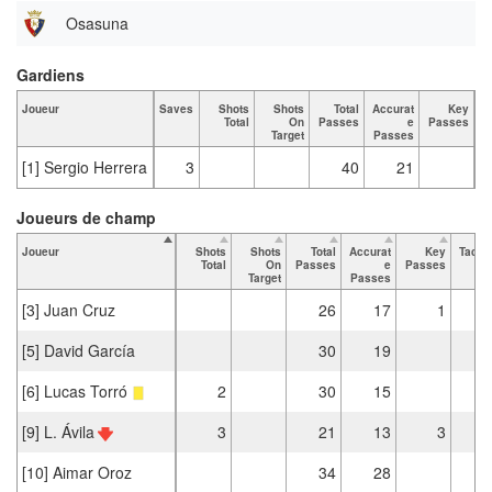
Osasuna
Gardiens
Joueur
Saves
Shots
Shots
Total
Accurat
Key
T
Total
On
Passes
e
Passes
Target
Passes
[1] Sergio Herrera
3
40
21
Joueurs de champ
Joueur
Shots
Shots
Total
Accurat
Key
Tackl
Total
On
Passes
e
Passes
Tot
Target
Passes
[3] Juan Cruz
26
17
1
[5] David García
30
19
[6] Lucas Torró
2
30
15
[9] L. Ávila
3
21
13
3
[10] Aimar Oroz
34
28