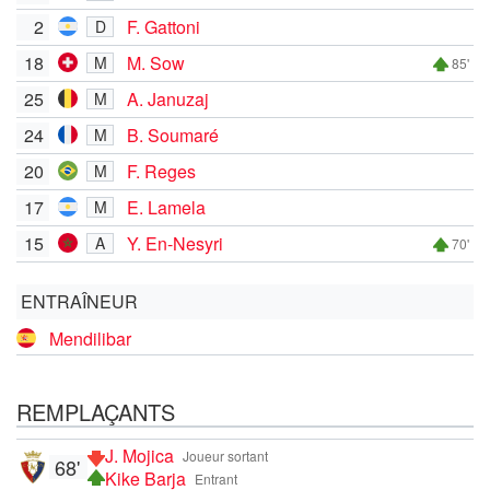
2
F. Gattoni
D
18
M. Sow
M
85'
25
A. Januzaj
M
24
B. Soumaré
M
20
F. Reges
M
17
E. Lamela
M
15
Y. En-Nesyri
A
70'
ENTRAÎNEUR
Mendilibar
REMPLAÇANTS
J. Mojica
Joueur sortant
68'
Kike Barja
Entrant