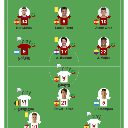
34
6
10
Iker Muñoz
Lucas Torró
Aimar Oroz
9
17
22
L. Ávila
A. Budimir
J. Mojica
9
Rafa Mir
11
21
5
D. Lukébakio
Óliver Torres
L. Ocampos
10
8