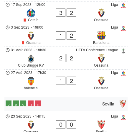
17 Sep 2023
-
12h00
Liga
3
2
Getafe
Osasuna
3 Sep 2023
-
19h00
Liga
1
2
Osasuna
Barcelona
31 Août 2023
-
18h30
UEFA Conference League
2
2
Club Brugge KV
Osasuna
27 Août 2023
-
17h30
Liga
1
2
Valencia
Osasuna
Sevilla
V
V
V
D
D
23 Sep 2023
-
14h15
Liga
0
0
Osasuna
Sevilla