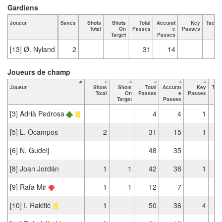
Gardiens
Joueur
Saves
Shots
Shots
Total
Accurat
Key
Tackl
Total
On
Passes
e
Passes
Tot
Target
Passes
[13] Ø. Nyland
2
31
14
Joueurs de champ
Joueur
Shots
Shots
Total
Accurat
Key
Tac
Total
On
Passes
e
Passes
T
Target
Passes
[3] Adrià Pedrosa
4
4
1
[5] L. Ocampos
2
31
15
1
[6] N. Gudelj
48
35
[8] Joan Jordán
1
1
42
38
1
[9] Rafa Mir
1
1
12
7
[10] I. Rakitić
1
50
36
4