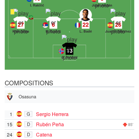
I. Rakitić
Joan Jordán
27
6
22
26
Kike Salas
N. Gudelj
L. Badé
Juanlu Sánchez
13
Ø. Nyland
COMPOSITIONS
Osasuna
1
Sergio Herrera
G
15
Rubén Peña
D
85'
24
Catena
D