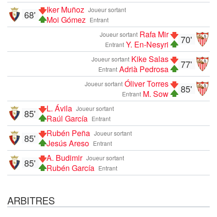
Iker Muñoz
Joueur sortant
68'
Moi Gómez
Entrant
Rafa Mir
Joueur sortant
70'
Y. En-Nesyri
Entrant
Kike Salas
Joueur sortant
77'
Adrià Pedrosa
Entrant
Óliver Torres
Joueur sortant
85'
M. Sow
Entrant
L. Ávila
Joueur sortant
85'
Raúl García
Entrant
Rubén Peña
Joueur sortant
85'
Jesús Areso
Entrant
A. Budimir
Joueur sortant
85'
Rubén García
Entrant
ARBITRES