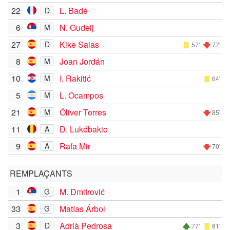
22
L. Badé
D
6
N. Gudelj
M
27
Kike Salas
D
57'
77'
8
Joan Jordán
M
10
I. Rakitić
M
64'
5
L. Ocampos
M
21
Óliver Torres
M
85'
11
D. Lukébakio
A
9
Rafa Mir
A
70'
REMPLAÇANTS
1
M. Dmitrović
G
33
Matías Árbol
G
3
Adrià Pedrosa
D
77'
81'