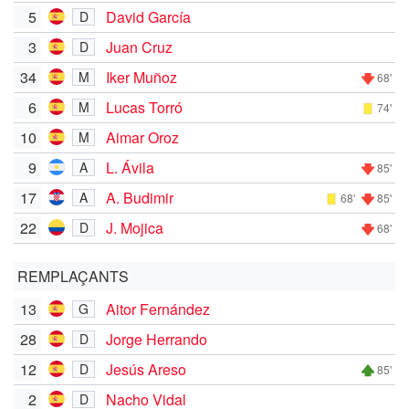
5
David García
D
3
Juan Cruz
D
34
Iker Muñoz
M
68'
6
Lucas Torró
M
74'
10
Aimar Oroz
M
9
L. Ávila
A
85'
17
A. Budimir
A
68'
85'
22
J. Mojica
D
68'
REMPLAÇANTS
13
Aitor Fernández
G
28
Jorge Herrando
D
12
Jesús Areso
D
85'
2
Nacho Vidal
D