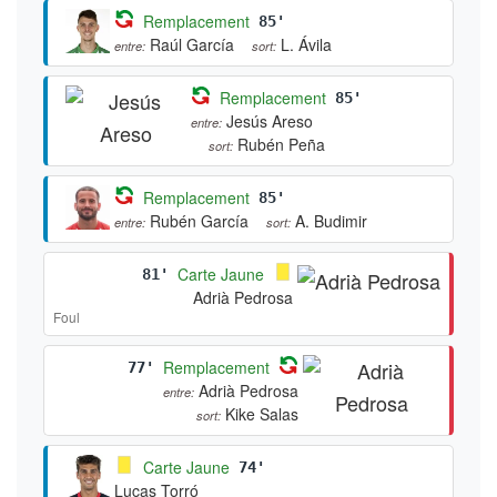
Remplacement
85'
Raúl García
L. Ávila
entre:
sort:
Remplacement
85'
Jesús Areso
entre:
Rubén Peña
sort:
Remplacement
85'
Rubén García
A. Budimir
entre:
sort:
Carte Jaune
81'
Adrià Pedrosa
Foul
Remplacement
77'
Adrià Pedrosa
entre:
Kike Salas
sort:
Carte Jaune
74'
Lucas Torró