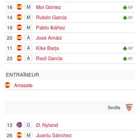
16
Moi Gómez
M
68'
14
Rubén García
M
85'
19
Pablo Ibáñez
M
20
José Arnáiz
A
11
Kike Barja
A
68'
23
Raúl García
A
85'
ENTRAÎNEUR
Arrasate
Sevilla
13
Ø. Nyland
G
26
Juanlu Sánchez
M