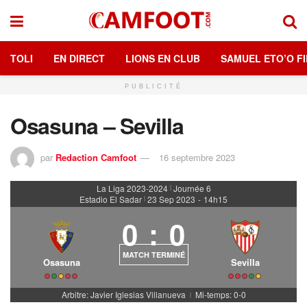
TOLI
EN DIRECT
LIONS EN CLUB
SAMUEL ETO’O FI
PUBLICITÉ
Osasuna – Sevilla
par
Redaction Camfoot
16 septembre 2023
La Liga 2023-2024
Journée 6
|
Estadio El Sadar
23 Sep 2023
-
14h15
|
0
:
0
MATCH TERMINÉ
Osasuna
Sevilla
Arbitre: Javier Iglesias Villanueva
Mi-temps: 0-0
|