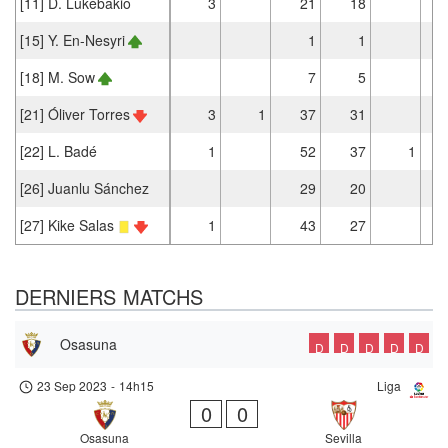
[11] D. Lukébakio
3
21
18
[15] Y. En-Nesyri
1
1
[18] M. Sow
7
5
[21] Óliver Torres
3
1
37
31
[22] L. Badé
1
52
37
1
[26] Juanlu Sánchez
29
20
[27] Kike Salas
1
43
27
DERNIERS MATCHS
Osasuna
D
D
D
D
D
23 Sep 2023
-
14h15
Liga
0
0
Osasuna
Sevilla