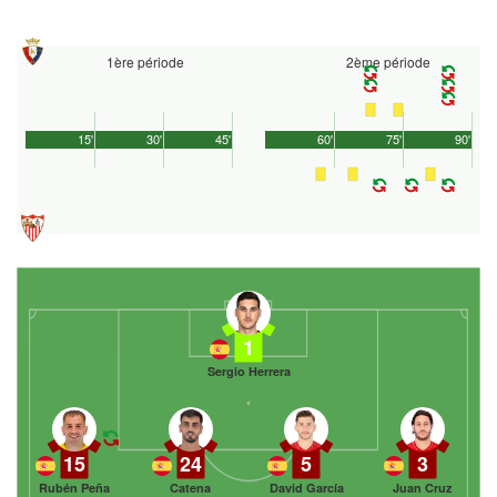
1ère période
2ème période
15'
30'
45'
60'
75'
90'
1
Sergio Herrera
15
24
5
3
Rubén Peña
Catena
David García
Juan Cruz