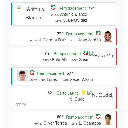
M. Sylla
E. García Martínez
entre:
sort:
Remplacement
79'
Antonio Blanco
entre:
C. Benavídez
sort:
Remplacement
75'
J. Corona Ruíz
Joan Jordán
entre:
sort:
Remplacement
75'
Rafa Mir
Suso
entre:
sort:
Remplacement
67'
Javi López
Xeber Alkain
entre:
sort:
Carte Jaune
62'
N. Gudelj
Tripping
Remplacement
60'