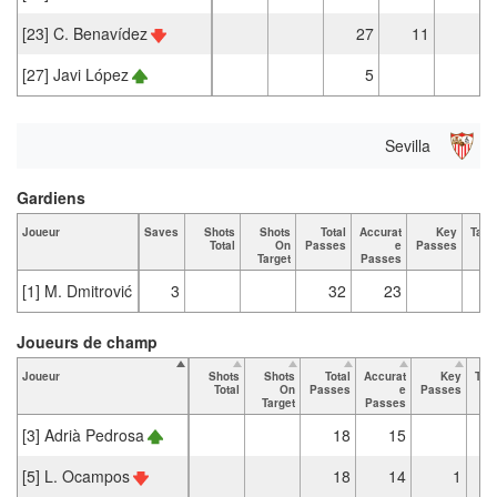
[23] C. Benavídez
27
11
[27] Javi López
5
Sevilla
Gardiens
Joueur
Saves
Shots
Shots
Total
Accurat
Key
Tack
Total
On
Passes
e
Passes
T
Target
Passes
[1] M. Dmitrović
3
32
23
Joueurs de champ
Joueur
Shots
Shots
Total
Accurat
Key
Tac
Total
On
Passes
e
Passes
T
Target
Passes
[3] Adrià Pedrosa
18
15
[5] L. Ocampos
18
14
1