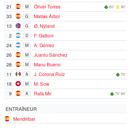
21
Óliver Torres
M
60'
90'
33
Matías Árbol
G
13
Ø. Nyland
G
2
F. Gattoni
D
24
A. Gómez
M
26
Juanlu Sánchez
M
28
Manu Bueno
M
11
J. Corona Ruíz
A
75'
18
M. Sow
M
9
Rafa Mir
A
75'
90'
ENTRAÎNEUR
Mendilibar