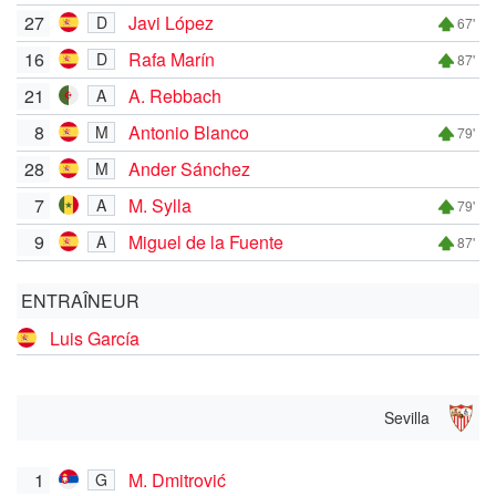
27
Javi López
D
67'
16
Rafa Marín
D
87'
21
A. Rebbach
A
8
Antonio Blanco
M
79'
28
Ander Sánchez
M
7
M. Sylla
A
79'
9
Miguel de la Fuente
A
87'
ENTRAÎNEUR
Luis García
Sevilla
1
M. Dmitrović
G