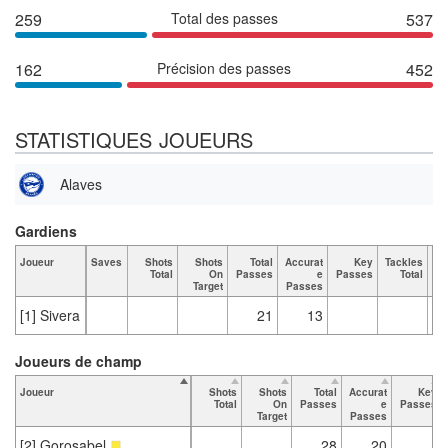
259
Total des passes
537
162
Précision des passes
452
STATISTIQUES JOUEURS
Alaves
Gardiens
Joueur
Saves
Shots
Shots
Total
Accurat
Key
Tackles
Ta
Total
On
Passes
e
Passes
Total
B
Target
Passes
[1] Sivera
21
13
Joueurs de champ
Joueur
Shots
Shots
Total
Accurat
Key
Total
On
Passes
e
Passes
Target
Passes
[2] Gorosabel
28
20