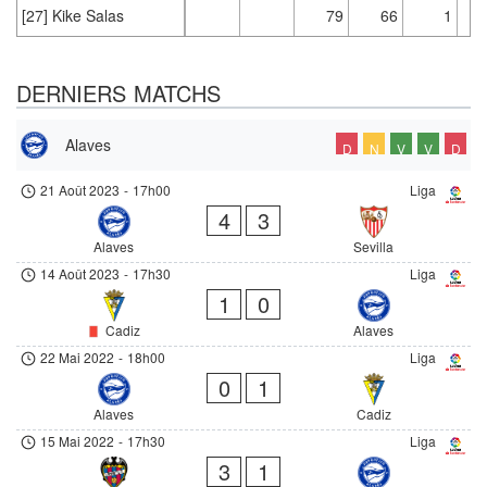
[27] Kike Salas
79
66
1
DERNIERS MATCHS
Alaves
D
N
V
V
D
21 Août 2023
-
17h00
Liga
4
3
Alaves
Sevilla
14 Août 2023
-
17h30
Liga
1
0
Cadiz
Alaves
22 Mai 2022
-
18h00
Liga
0
1
Alaves
Cadiz
15 Mai 2022
-
17h30
Liga
3
1