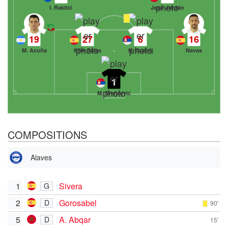
I. Rakitić
Joan Jordán
19
27
6
16
M. Acuña
Kike Salas
N. Gudelj
Navas
1
M. Dmitrović
COMPOSITIONS
Alaves
1
Sivera
G
2
Gorosabel
D
90'
5
A. Abqar
D
15'