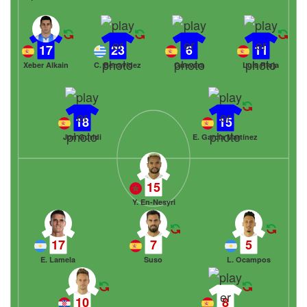
17
23
6
11
Xeber Alkain
C. Benavídez
Guevara
Luis Rioja
18
15
Jon Guridi
E. García Martínez
15
Y. En-Nesyri
17
7
5
E. Lamela
Suso
L. Ocampos
10
8