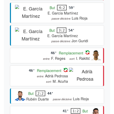
Óliver Torres
L. Ocampos
entre:
sort:
But
4:2
59'
E. García Martínez
Luis Rioja
passe décisive:
But
3:2
54'
E. García Martínez
Jon Guridi
passe décisive:
Remplacement
46'
F. Reges
I. Rakitić
entre:
sort:
Remplacement
46'
Adrià Pedrosa
entre:
M. Acuña
sort:
But
2:2
44'
Luis Rioja
Rubén Duarte
passe décisive: