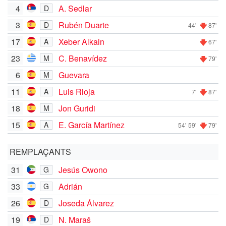
4
A. Sedlar
D
3
Rubén Duarte
D
44'
87'
17
Xeber Alkain
A
67'
23
C. Benavídez
M
79'
6
Guevara
M
11
Luis Rioja
A
7'
87'
18
Jon Guridi
M
15
E. García Martínez
A
54'
59'
79'
REMPLAÇANTS
31
Jesús Owono
G
33
Adrián
G
26
Joseda Álvarez
D
19
N. Maraš
D