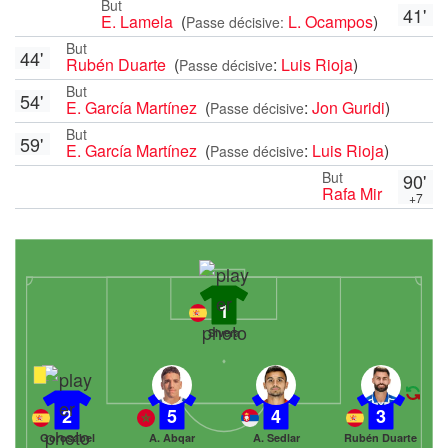
But
41'
E. Lamela
(
L. Ocampos
)
Passe décisive:
But
44'
Rubén Duarte
(
:
Luis Rioja
)
Passe décisive
But
54'
E. García Martínez
(
:
Jon Guridi
)
Passe décisive
But
59'
E. García Martínez
(
:
Luis Rioja
)
Passe décisive
But
90'
Rafa Mir
+7
1
Sivera
2
5
4
3
Gorosabel
A. Abqar
A. Sedlar
Rubén Duarte