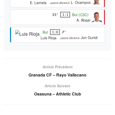
But
41'
1:2
L. Ocampos
E. Lamela
passe décisive:
But (CSC)
15'
1:1
A. Abqar
But
1:0
7'
Jon Guridi
Luis Rioja
passe décisive:
Article Précédent
Granada CF – Rayo Vallecano
Article Suivant
Osasuna – Athletic Club