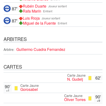
Rubén Duarte
Joueur sortant
87'
Rafa Marín
Entrant
Luis Rioja
Joueur sortant
87'
Miguel de la Fuente
Entrant
ARBITRES
Guillermo Cuadra Fernandez
Arbitre:
CARTES
Carte Jaune
62'
N. Gudelj
Carte Jaune
90'
Gorosabel
+1
Carte Jaune
90'
Óliver Torres
+9