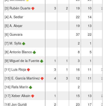
[3] Rubén Duarte
3
2
19
10
2
[4] A. Sedlar
22
14
[5] A. Abqar
19
13
[6] Guevara
37
22
[7] M. Sylla
2
1
[8] Antonio Blanco
8
5
[9] Miguel de la Fuente
1
1
3
1
[11] Luis Rioja
3
1
16
11
3
[15] E. García Martínez
4
3
12
11
2
[16] Rafa Marín
2
[17] Xeber Alkain
1
15
13
2
[18] Jon Guridi
2
23
17
3