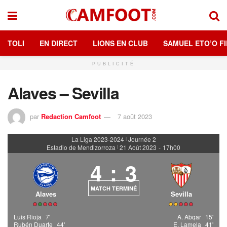
TOLI
EN DIRECT
LIONS EN CLUB
SAMUEL ETO’O FI
PUBLICITÉ
Alaves – Sevilla
par
Redaction Camfoot
7 août 2023
La Liga 2023-2024
Journée 2
|
Estadio de Mendizorroza
21 Août 2023
-
17h00
|
4
:
3
MATCH TERMINÉ
Alaves
Sevilla
Luis Rioja
7'
A. Abqar
15'
Rubén Duarte
44'
E. Lamela
41'