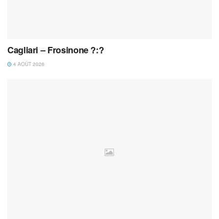
Cagliari – Frosinone ?:?
4 AOÛT 2026