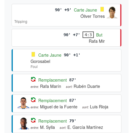
Carte Jaune
90' +9'
Óliver Torres
Tripping
But
90' +7'
4:3
Rafa Mir
Carte Jaune
90' +1'
Gorosabel
Foul
Remplacement
87'
Rafa Marín
entre:
Rubén Duarte
sort:
Remplacement
87'
Miguel de la Fuente
Luis Rioja
entre:
sort:
Remplacement
79'