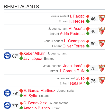
REMPLAÇANTS
I. Rakitić
Joueur sortant
46'
F. Reges
Entrant
M. Acuña
Joueur sortant
46'
Adrià Pedrosa
Entrant
L. Ocampos
Joueur sortant
60'
Óliver Torres
Entrant
Xeber Alkain
Joueur sortant
67'
Javi López
Entrant
Joan Jordán
Joueur sortant
75'
J. Corona Ruíz
Entrant
Suso
Joueur sortant
75'
Rafa Mir
Entrant
E. García Martínez
Joueur sortant
79'
M. Sylla
Entrant
C. Benavídez
Joueur sortant
79'
Antonio Blanco
Entrant