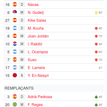
16
Navas
D
6
N. Gudelj
M
62'
27
Kike Salas
D
19
M. Acuña
D
46'
8
Joan Jordán
M
75'
10
I. Rakitić
M
46'
5
L. Ocampos
M
60'
7
Suso
M
75'
17
E. Lamela
M
41'
15
Y. En-Nesyri
A
REMPLAÇANTS
3
Adrià Pedrosa
D
46'
20
F. Reges
M
46'