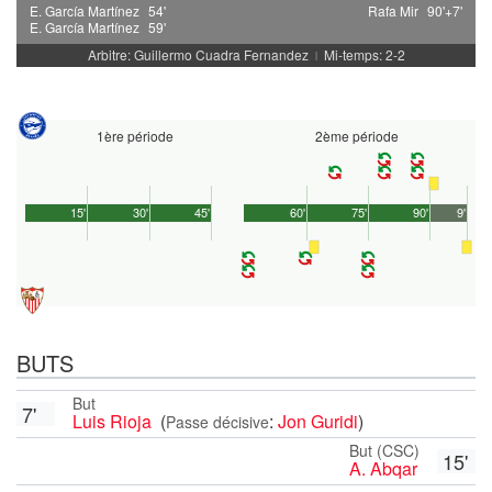
E. García Martínez
54'
Rafa Mir
90'+7'
E. García Martínez
59'
Arbitre: Guillermo Cuadra Fernandez
Mi-temps: 2-2
|
1ère période
2ème période
15'
30'
45'
60'
75'
90'
9'
BUTS
But
7'
Luis Rioja
(
:
Jon Guridi
)
Passe décisive
But (CSC)
15'
A. Abqar