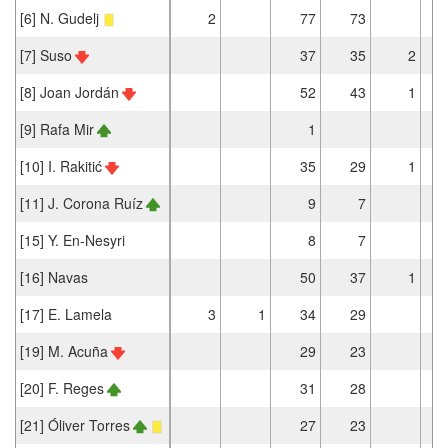
[6] N. Gudelj
2
77
73
[7] Suso
37
35
2
[8] Joan Jordán
52
43
1
[9] Rafa Mir
1
[10] I. Rakitić
35
29
1
[11] J. Corona Ruíz
9
7
[15] Y. En-Nesyri
8
7
[16] Navas
50
37
1
[17] E. Lamela
3
1
34
29
[19] M. Acuña
29
23
[20] F. Reges
31
28
[21] Óliver Torres
27
23