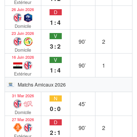
Extérieur
26 Juin 2026
D
1:4
Domicile
23 Juin 2026
V
90`
2
3:2
Domicile
16 Juin 2026
V
90`
1
1:4
Extérieur
Matchs Amicaux 2026
31 Mar 2026
N
45`
0:0
Domicile
27 Mar 2026
D
90`
2
2:1
Extérieur