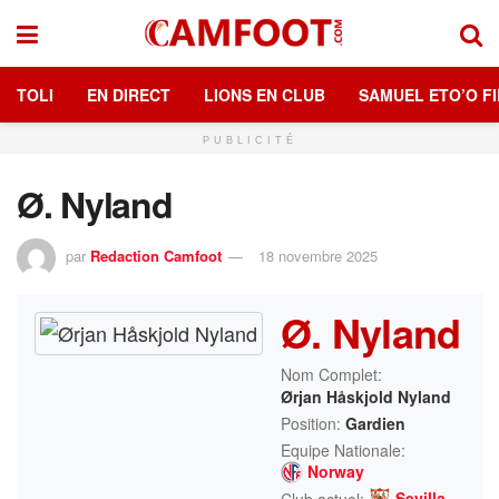
TOLI
EN DIRECT
LIONS EN CLUB
SAMUEL ETO’O FI
PUBLICITÉ
Ø. Nyland
par
Redaction Camfoot
18 novembre 2025
Ø. Nyland
Nom Complet:
Ørjan Håskjold Nyland
Position:
Gardien
Equipe Nationale:
Norway
Sevilla
Club actuel: