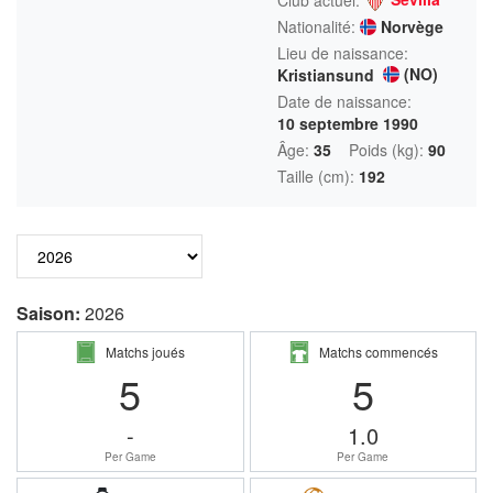
Nationalité:
Norvège
Lieu de naissance:
(NO)
Kristiansund
Date de naissance:
10 septembre 1990
Âge:
35
Poids (kg):
90
Taille (cm):
192
Saison:
2026
Matchs joués
Matchs commencés
5
5
-
1.0
Per Game
Per Game