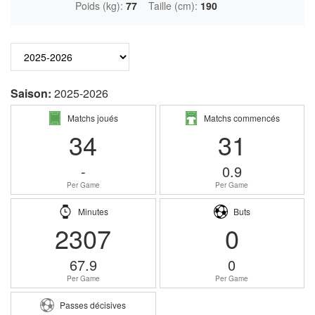
Poids (kg):
77
Taille (cm):
190
Saison:
2025-2026
Matchs joués
Matchs commencés
34
31
-
0.9
Per Game
Per Game
Minutes
Buts
2307
0
67.9
0
Per Game
Per Game
Passes décisives