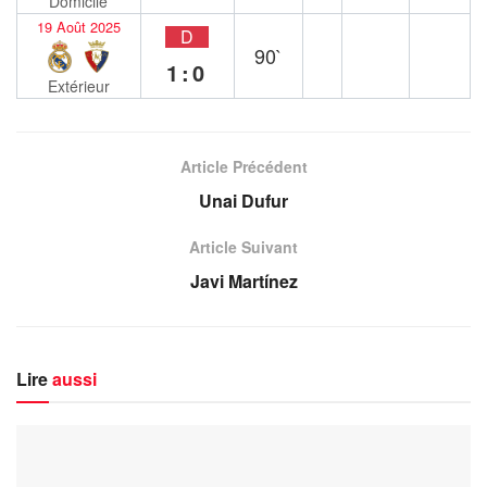
Domicile
19 Août 2025
D
90`
1:0
Extérieur
Article Précédent
Unai Dufur
Article Suivant
Javi Martínez
Lire
aussi