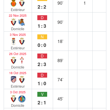
90`
1
2:2
Extérieur
22 Nov 2025
D
90`
1:3
Domicile
3 Nov 2025
N
18`
0:0
Extérieur
26 Oct 2025
D
89`
2:3
Domicile
18 Oct 2025
D
74`
1:0
Extérieur
3 Oct 2025
V
45`
2:1
Domicile