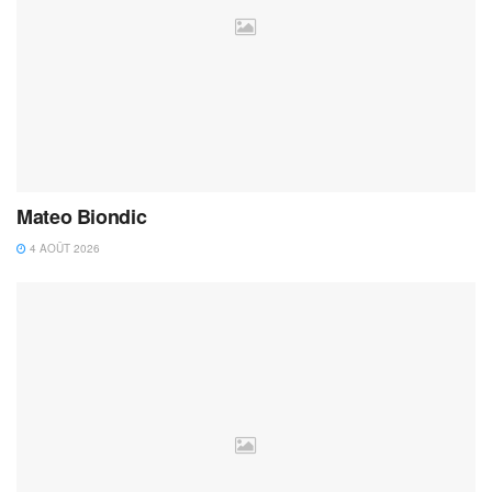
Mateo Biondic
4 AOÛT 2026