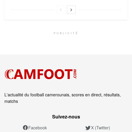
PUBLICITÉ
L'actualité du football camerounais, scores en direct, résultats,
matchs
Suivez‑nous
Facebook
X (Twitter)