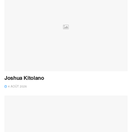
Joshua Kitolano
4 AOÛT 2026