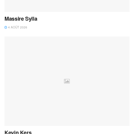
Massire Sylla
4 AOÛT 2026
Kevin Kers