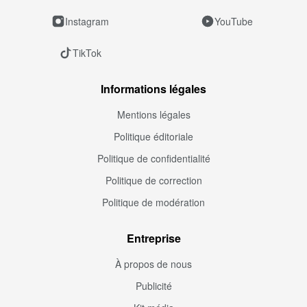
Instagram
YouTube
TikTok
Informations légales
Mentions légales
Politique éditoriale
Politique de confidentialité
Politique de correction
Politique de modération
Entreprise
À propos de nous
Publicité