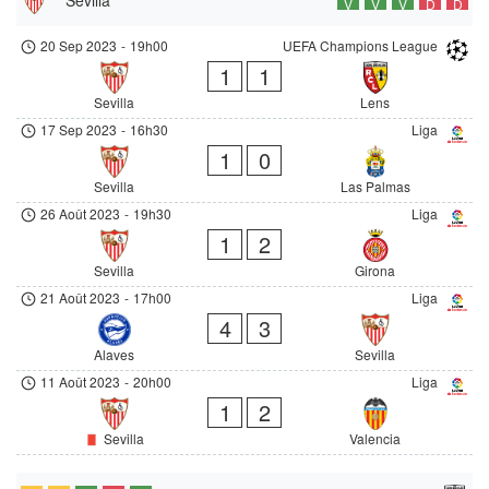
V
V
V
D
D
20 Sep 2023
-
19h00
UEFA Champions League
1
1
Sevilla
Lens
17 Sep 2023
-
16h30
Liga
1
0
Sevilla
Las Palmas
26 Août 2023
-
19h30
Liga
1
2
Sevilla
Girona
21 Août 2023
-
17h00
Liga
4
3
Alaves
Sevilla
11 Août 2023
-
20h00
Liga
1
2
Sevilla
Valencia