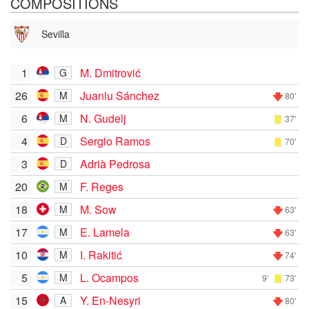
COMPOSITIONS
Sevilla
1
M. Dmitrović
G
26
Juanlu Sánchez
M
80'
6
N. Gudelj
M
37'
4
Sergio Ramos
D
70'
3
Adrià Pedrosa
D
20
F. Reges
M
18
M. Sow
M
63'
17
E. Lamela
M
63'
10
I. Rakitić
M
74'
5
L. Ocampos
M
9'
73'
15
Y. En-Nesyri
A
80'