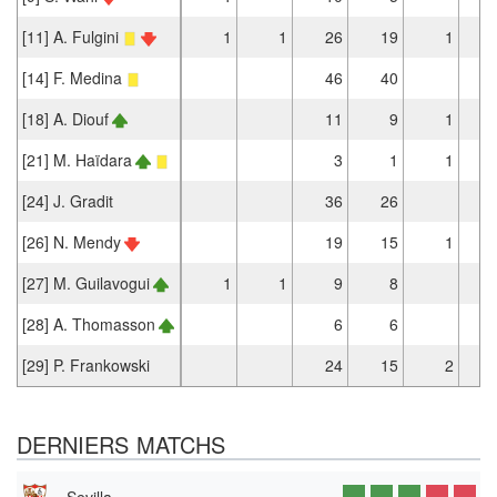
[11] A. Fulgini
1
1
26
19
1
[14] F. Medina
46
40
[18] A. Diouf
11
9
1
[21] M. Haïdara
3
1
1
[24] J. Gradit
36
26
[26] N. Mendy
19
15
1
[27] M. Guilavogui
1
1
9
8
[28] A. Thomasson
6
6
[29] P. Frankowski
24
15
2
DERNIERS MATCHS
Sevilla