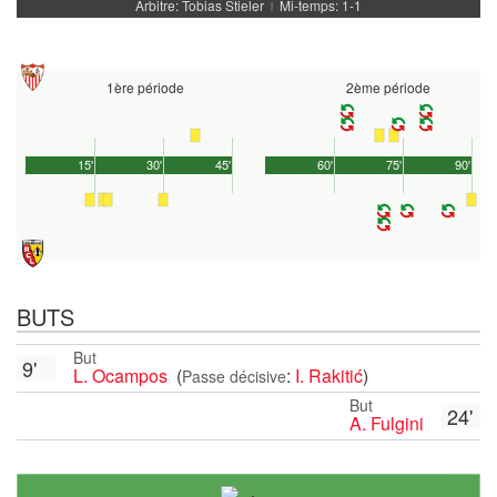
Arbitre: Tobias Stieler
Mi-temps: 1-1
|
1ère période
2ème période
15'
30'
45'
60'
75'
90'
BUTS
But
9'
L. Ocampos
(
:
I. Rakitić
)
Passe décisive
But
24'
A. Fulgini