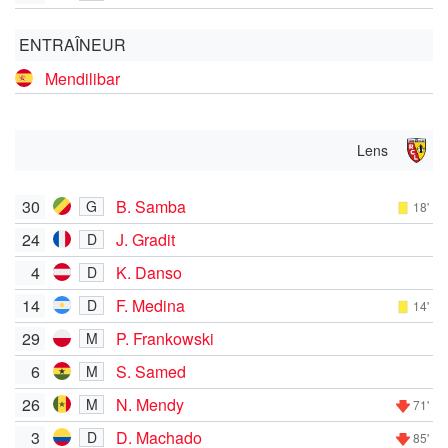
ENTRAÎNEUR
Mendilibar
Lens
30
B. Samba
G
18'
24
J. Gradit
D
4
K. Danso
D
14
F. Medina
D
14'
29
P. Frankowski
M
6
S. Samed
M
26
N. Mendy
M
71'
3
D. Machado
D
85'