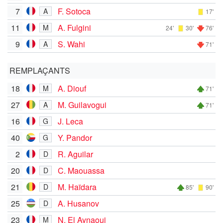
7
F. Sotoca
A
17'
11
A. Fulgini
M
24'
30'
76'
9
S. Wahi
A
71'
REMPLAÇANTS
18
A. Diouf
M
71'
27
M. Guilavogui
A
71'
16
J. Leca
G
40
Y. Pandor
G
2
R. Aguilar
D
20
C. Maouassa
D
21
M. Haïdara
D
85'
90'
25
A. Husanov
D
23
N. El Aynaoui
M