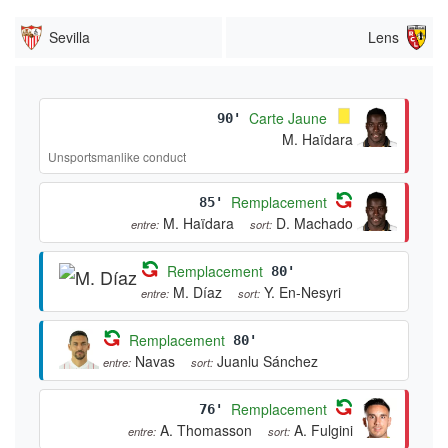
Sevilla
Lens
Carte Jaune
90'
M. Haïdara
Unsportsmanlike conduct
Remplacement
85'
M. Haïdara
D. Machado
entre:
sort:
Remplacement
80'
M. Díaz
Y. En-Nesyri
entre:
sort:
Remplacement
80'
Navas
Juanlu Sánchez
entre:
sort:
Remplacement
76'
A. Thomasson
A. Fulgini
entre:
sort: