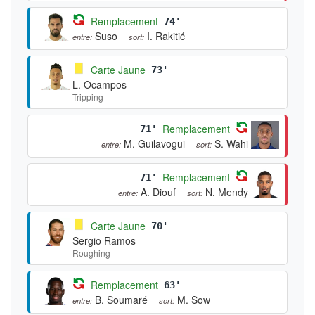
Remplacement
74'
Suso
I. Rakitić
entre:
sort:
Carte Jaune
73'
L. Ocampos
Tripping
Remplacement
71'
M. Guilavogui
S. Wahi
entre:
sort:
Remplacement
71'
A. Diouf
N. Mendy
entre:
sort:
Carte Jaune
70'
Sergio Ramos
Roughing
Remplacement
63'
B. Soumaré
M. Sow
entre:
sort: