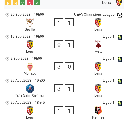
Lens
N
N
V
D
V
20 Sep 2023
-
19h00
UEFA Champions League
1
1
Sevilla
Lens
16 Sep 2023
-
19h00
Ligue 1
0
1
Lens
Metz
2 Sep 2023
-
19h00
Ligue 1
3
0
Monaco
Lens
26 Août 2023
-
19h00
Ligue 1
3
1
Paris Saint Germain
Lens
20 Août 2023
-
18h45
Ligue 1
1
1
Lens
Rennes