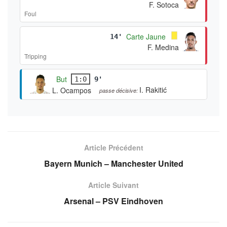
F. Sotoca
Foul
Carte Jaune
14'
F. Medina
Tripping
But
1:0
9'
I. Rakitić
L. Ocampos
passe décisive:
Article Précédent
Bayern Munich – Manchester United
Article Suivant
Arsenal – PSV Eindhoven