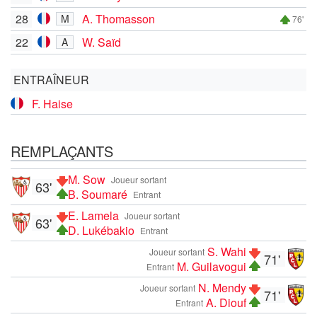
28
A. Thomasson
M
76'
22
W. Saïd
A
ENTRAÎNEUR
F. Haise
REMPLAÇANTS
M. Sow
Joueur sortant
63'
B. Soumaré
Entrant
E. Lamela
Joueur sortant
63'
D. Lukébakio
Entrant
S. Wahi
Joueur sortant
71'
M. Guilavogui
Entrant
N. Mendy
Joueur sortant
71'
A. Diouf
Entrant