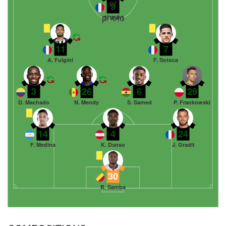
9
S. Wahi
11
7
A. Fulgini
F. Sotoca
3
26
6
29
D. Machado
N. Mendy
S. Samed
P. Frankowski
14
4
24
F. Medina
K. Danso
J. Gradit
30
B. Samba