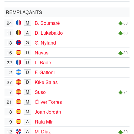
REMPLAÇANTS
24
B. Soumaré
M
63'
11
D. Lukébakio
A
63'
13
Ø. Nyland
G
16
Navas
D
80'
22
L. Badé
D
2
F. Gattoni
D
27
Kike Salas
D
7
Suso
M
74'
21
Óliver Torres
M
8
Joan Jordán
M
9
Rafa Mir
A
12
M. Díaz
A
80'