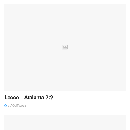
Lecce – Atalanta ?:?
8 AOÛT 2026