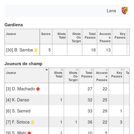
Lens
Gardiens
Joueur
Saves
Shots
Shots
Total
Accurat
Key
Ta
Total
On
Passes
e
Passes
Target
Passes
[30] B. Samba
5
18
13
Joueurs de champ
Joueur
Shots
Shots
Total
Accurat
Key
Tack
Total
On
Passes
e
Passes
To
Target
Passes
[3] D. Machado
27
22
[4] K. Danso
1
32
25
[6] S. Samed
33
29
1
[7] F. Sotoca
1
1
36
22
3
[9] S. Wahi
1
10
5