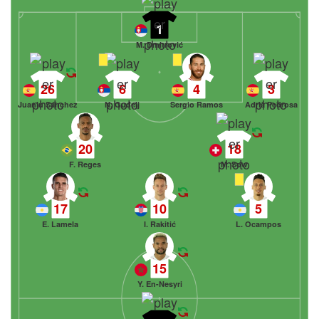
1
M. Dmitrović
26
6
4
3
Juanlu Sánchez
N. Gudelj
Sergio Ramos
Adrià Pedrosa
20
18
F. Reges
M. Sow
17
10
5
E. Lamela
I. Rakitić
L. Ocampos
15
Y. En-Nesyri