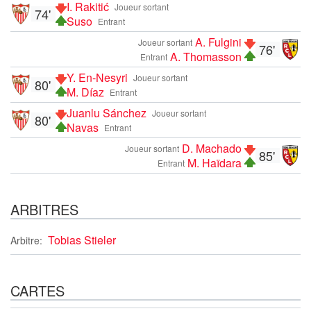
I. Rakitić
Joueur sortant
74'
Suso
Entrant
A. Fulgini
Joueur sortant
76'
A. Thomasson
Entrant
Y. En-Nesyri
Joueur sortant
80'
M. Díaz
Entrant
Juanlu Sánchez
Joueur sortant
80'
Navas
Entrant
D. Machado
Joueur sortant
85'
M. Haïdara
Entrant
ARBITRES
Tobias Stieler
Arbitre:
CARTES