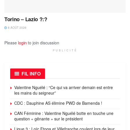
Torino – Lazio ?:?
8 AOÛT 2026
Please
login
to join discussion
PUBLICITÉ
FIL INFO
Valentine Nguélé : “Ce qui va arriver demain est entre
les mains du seigneur”
CDC : Dauphine AS élimine PWD de Bamenda !
CAN Féminine : Valentine Nguélé botte en touche une
question « gênante » sur le président
Ligue 3 : Loïc Etoga et Villefranche coulent lors de leur