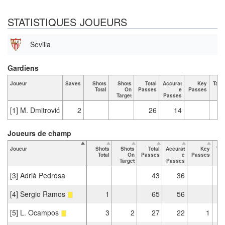
STATISTIQUES JOUEURS
Sevilla
Gardiens
Joueur
Saves
Shots
Shots
Total
Accurat
Key
Tack
Total
On
Passes
e
Passes
T
Target
Passes
[1] M. Dmitrović
2
26
14
Joueurs de champ
Joueur
Shots
Shots
Total
Accurat
Key
Tac
Total
On
Passes
e
Passes
Target
Passes
[3] Adrià Pedrosa
43
36
[4] Sergio Ramos
1
65
56
[5] L. Ocampos
3
2
27
22
1