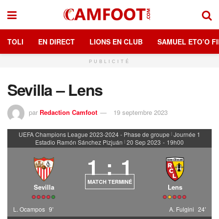
TOLI
EN DIRECT
LIONS EN CLUB
SAMUEL ETO’O FI
PUBLICITÉ
Sevilla – Lens
par
Redaction Camfoot
19 septembre 2023
UEFA Champions League 2023-2024 - Phase de groupe
Journée 1
|
Estadio Ramón Sánchez Pizjuán
20 Sep 2023
-
19h00
|
1
:
1
MATCH TERMINÉ
Sevilla
Lens
L. Ocampos
9'
A. Fulgini
24'