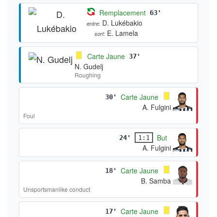
Remplacement
63'
D. Lukébakio
entre:
E. Lamela
sort:
Carte Jaune
37'
N. Gudelj
Roughing
Carte Jaune
30'
A. Fulgini
Foul
But
24'
1:1
A. Fulgini
Carte Jaune
18'
B. Samba
Unsportsmanlike conduct
Carte Jaune
17'