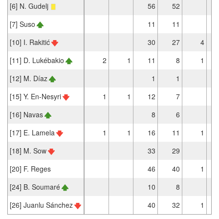
[6] N. Gudelj
56
52
[7] Suso
11
11
[10] I. Rakitić
30
27
4
[11] D. Lukébakio
2
1
11
8
1
[12] M. Díaz
1
1
[15] Y. En-Nesyri
1
1
12
7
[16] Navas
8
6
[17] E. Lamela
1
1
16
11
1
[18] M. Sow
33
29
[20] F. Reges
46
40
1
[24] B. Soumaré
10
8
[26] Juanlu Sánchez
40
32
1