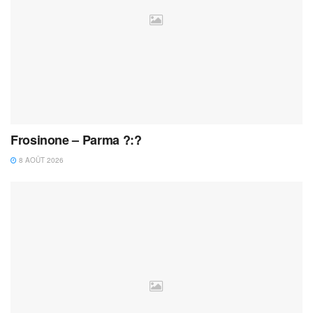
Frosinone – Parma ?:?
8 AOÛT 2026