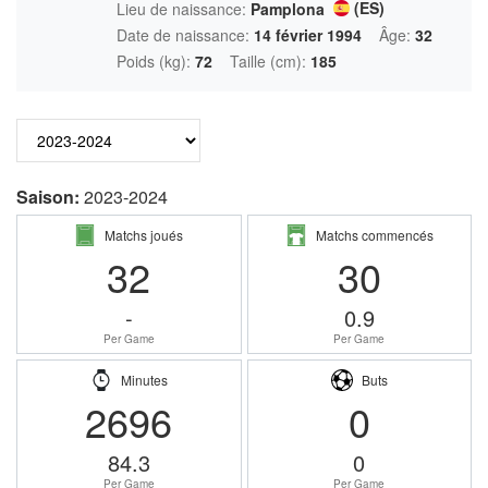
(ES)
Lieu de naissance:
Pamplona
Date de naissance:
14 février 1994
Âge:
32
Poids (kg):
72
Taille (cm):
185
Saison:
2023-2024
Matchs joués
Matchs commencés
32
30
-
0.9
Per Game
Per Game
Minutes
Buts
2696
0
84.3
0
Per Game
Per Game