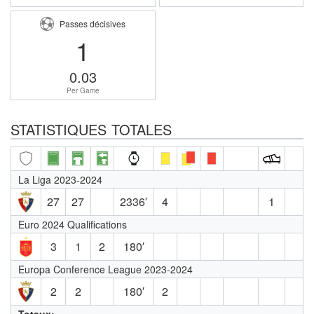
Passes décisives
1
0.03
Per Game
STATISTIQUES TOTALES
La Liga 2023-2024
27
27
2336′
4
1
Euro 2024 Qualifications
3
1
2
180′
Europa Conference League 2023-2024
2
2
180′
2
Totaux: