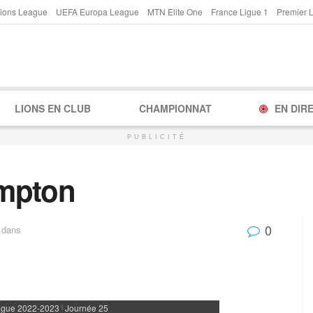
ions League
UEFA Europa League
MTN Elite One
France Ligue 1
Premier 
LIONS EN CLUB
CHAMPIONNAT
EN DIR
PUBLICITÉ
mpton
0
dans
ague 2022-2023
Journée 25
|