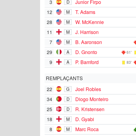
3
Junior Firpo
D
12
T. Adams
M
28
W. McKennie
M
11
J. Harrison
M
7
B. Aaronson
M
29
D. Gnonto
A
61'
9
P. Bamford
A
83'
REMPLAÇANTS
22
Joel Robles
G
34
Diogo Monteiro
D
25
R. Kristensen
D
18
D. Gyabi
M
8
Marc Roca
M