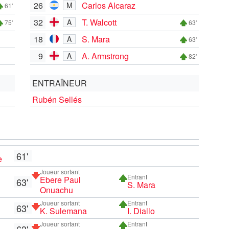
26
Carlos Alcaraz
M
61'
32
T. Walcott
A
75'
63'
18
S. Mara
A
63'
9
A. Armstrong
A
82'
ENTRAÎNEUR
Rubén Sellés
61'
e
Joueur sortant
Entrant
Ebere Paul
63'
S. Mara
Onuachu
Joueur sortant
Entrant
63'
K. Sulemana
I. Diallo
Joueur sortant
Entrant
63'