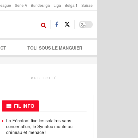
League
Serie A
Bundesliga
Liga
Belga 1
Suisse
ECT
TOLI SOUS LE MANGUIER
PUBLICITÉ
FIL INFO
La Fécafoot fixe les salaires sans
concertation, le Synafoc monte au
créneau et menace !