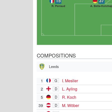
15
37
R. Perraud
A. Bella-Kotcha
COMPOSITIONS
Leeds
1
I. Meslier
G
2
L. Ayling
D
5
R. Koch
D
39
M. Wöber
D