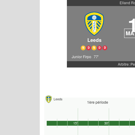
Elland R
MA
Leeds
N
D
N
D
D
Junior Firpo
77'
Arbitre: P
Leeds
1ère période
15'
30'