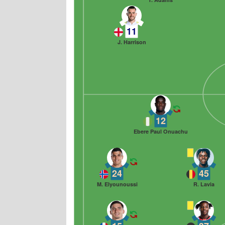
11
J. Harrison
12
Ebere Paul Onuachu
24
45
M. Elyounoussi
R. Lavia