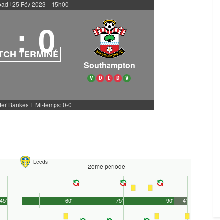
oad
25 Fév 2023
-
15h00
|
1
:
0
TCH TERMINÉ
Southampton
V
D
D
D
V
eter Bankes
Mi-temps: 0-0
|
Leeds
2ème période
45'
60'
75'
90'
4'