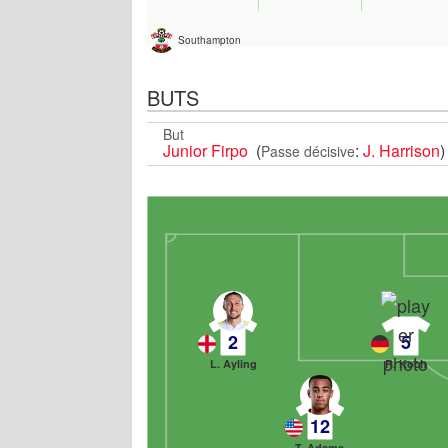
Southampton
BUTS
But
Junior Firpo
(
:
J. Harrison
)
Passe décisive
2
5
L. Ayling
R. Koch
12
T. Adams