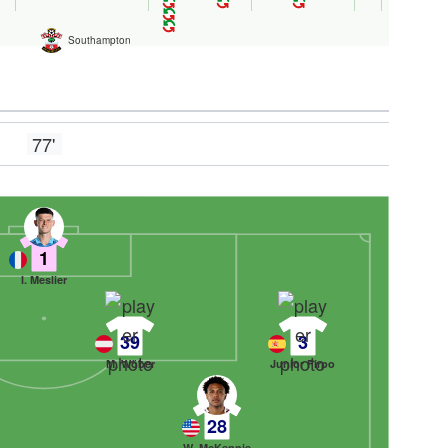
Southampton
77'
1
I. Meslier
39
3
M. Wöber
Junior Firpo
28
W. McKennie