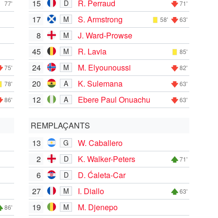
15
R. Perraud
D
77'
71'
17
S. Armstrong
M
58'
63'
8
J. Ward-Prowse
M
45
R. Lavia
M
85'
24
M. Elyounoussi
M
75'
82'
20
K. Sulemana
A
78'
63'
12
Ebere Paul Onuachu
A
86'
63'
REMPLAÇANTS
13
W. Caballero
G
2
K. Walker-Peters
D
71'
6
D. Ćaleta-Car
D
27
I. Diallo
M
63'
19
M. Djenepo
M
86'