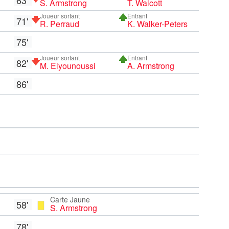
S. Armstrong
T. Walcott
Joueur sortant
Entrant
71'
R. Perraud
K. Walker-Peters
75'
Joueur sortant
Entrant
82'
M. Elyounoussi
A. Armstrong
86'
Carte Jaune
58'
S. Armstrong
78'