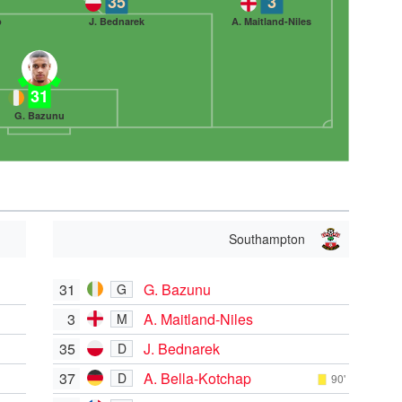
35
3
p
J. Bednarek
A. Maitland-Niles
31
G. Bazunu
Southampton
31
G. Bazunu
G
3
A. Maitland-Niles
M
35
J. Bednarek
D
37
A. Bella-Kotchap
D
90'