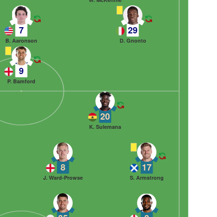
7
29
B. Aaronson
D. Gnonto
9
P. Bamford
20
K. Sulemana
8
17
J. Ward-Prowse
S. Armstrong