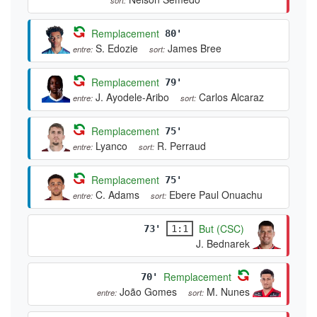
Remplacement
80'
S. Edozie
James Bree
entre:
sort:
Remplacement
79'
J. Ayodele-Aribo
Carlos Alcaraz
entre:
sort:
Remplacement
75'
Lyanco
R. Perraud
entre:
sort:
Remplacement
75'
C. Adams
Ebere Paul Onuachu
entre:
sort:
But (CSC)
73'
1:1
J. Bednarek
Remplacement
70'
João Gomes
M. Nunes
entre:
sort: