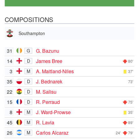
COMPOSITIONS
Southampton
31
G. Bazunu
G
14
James Bree
D
80'
3
A. Maitland-Niles
M
37'
35
J. Bednarek
D
73'
22
M. Salisu
D
15
R. Perraud
D
75'
8
J. Ward-Prowse
M
35'
45
R. Lavia
M
89'
26
Carlos Alcaraz
M
24'
79'