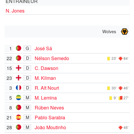
ENTRAÎNEUR
N. Jones
Wolves
1
José Sá
G
22
Nélson Semedo
D
23'
84'
15
C. Dawson
D
23
M. Kilman
D
3
R. Aït Nouri
D
30'
46'
5
M. Lemina
M
9'
27'
8
Rúben Neves
M
21
Pablo Sarabia
M
28
João Moutinho
M
46'