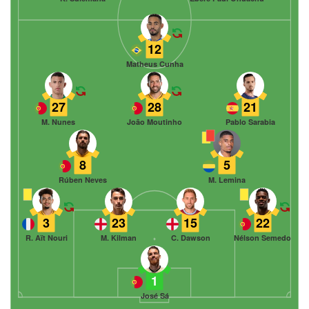
12
Matheus Cunha
27
28
21
M. Nunes
João Moutinho
Pablo Sarabia
8
5
Rúben Neves
M. Lemina
3
23
15
22
R. Aït Nouri
M. Kilman
C. Dawson
Nélson Semedo
1
José Sá