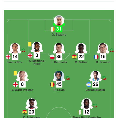
31
G. Bazunu
3
14
35
22
15
A. Maitland-
James Bree
J. Bednarek
M. Salisu
R. Perraud
Niles
8
45
26
J. Ward-Prowse
R. Lavia
Carlos Alcaraz
20
12
K. Sulemana
Ebere Paul Onuachu