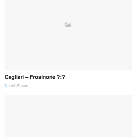
Cagliari – Frosinone ?:?
4 AOÛT 2026