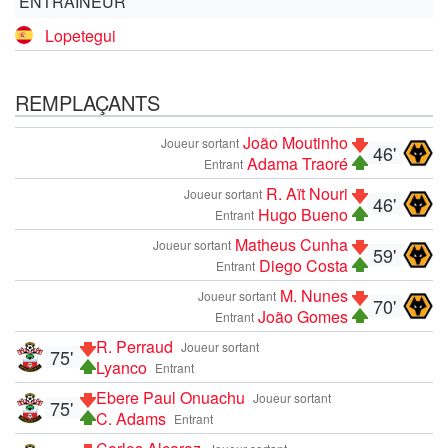
ENTRAÎNEUR
Lopetegui
REMPLAÇANTS
João Moutinho
Joueur sortant
46'
Adama Traoré
Entrant
R. Aït Nouri
Joueur sortant
46'
Hugo Bueno
Entrant
Matheus Cunha
Joueur sortant
59'
Diego Costa
Entrant
M. Nunes
Joueur sortant
70'
João Gomes
Entrant
R. Perraud
Joueur sortant
75'
Lyanco
Entrant
Ebere Paul Onuachu
Joueur sortant
75'
C. Adams
Entrant