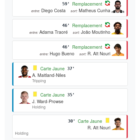
Remplacement
59'
Diego Costa
Matheus Cunha
entre:
sort:
Remplacement
46'
Adama Traoré
João Moutinho
entre:
sort:
Remplacement
46'
Hugo Bueno
R. Aït Nouri
entre:
sort:
Carte Jaune
37'
A. Maitland-Niles
Tripping
Carte Jaune
35'
J. Ward-Prowse
Holding
Carte Jaune
30'
R. Aït Nouri
Holding