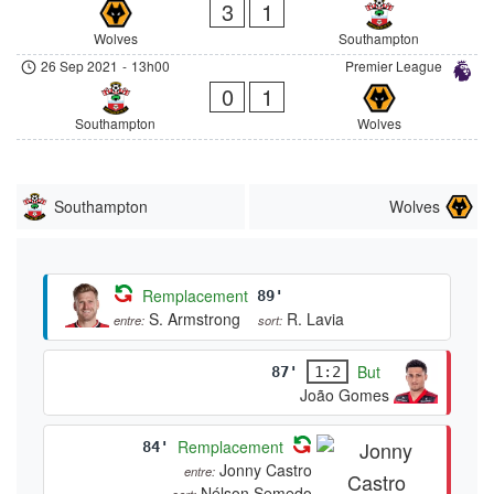
3
1
Wolves
Southampton
26 Sep 2021
-
13h00
Premier League
0
1
Southampton
Wolves
Southampton
Wolves
Remplacement
89'
S. Armstrong
R. Lavia
entre:
sort:
But
87'
1:2
João Gomes
Remplacement
84'
Jonny Castro
entre:
Nélson Semedo
sort: