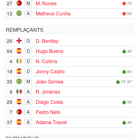
27
M. Nunes
M
70'
12
Matheus Cunha
A
59'
REMPLAÇANTS
25
D. Bentley
G
64
Hugo Bueno
D
46'
4
N. Collins
D
19
Jonny Castro
D
84'
35
João Gomes
M
70'
87'
9
R. Jiménez
A
29
Diego Costa
A
59'
7
Pedro Neto
A
37
Adama Traoré
A
46'