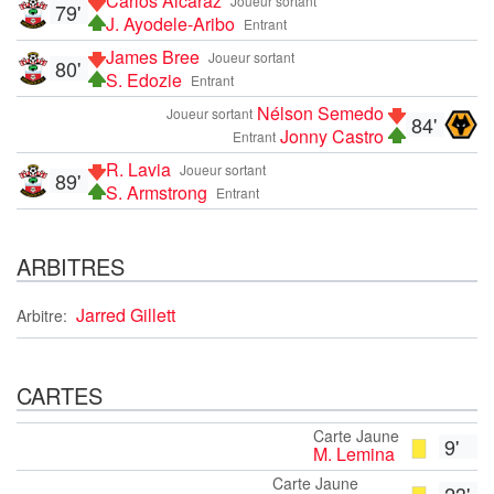
Carlos Alcaraz
Joueur sortant
79'
J. Ayodele-Aribo
Entrant
James Bree
Joueur sortant
80'
S. Edozie
Entrant
Nélson Semedo
Joueur sortant
84'
Jonny Castro
Entrant
R. Lavia
Joueur sortant
89'
S. Armstrong
Entrant
ARBITRES
Jarred Gillett
Arbitre:
CARTES
Carte Jaune
9'
M. Lemina
Carte Jaune
23'