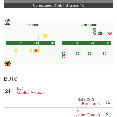
Arbitre: Jarred Gillett
Mi-temps: 1-0
|
1ère période
2ème période
15'
30'
45'
60'
75'
90'
BUTS
But
24'
Carlos Alcaraz
But (CSC)
73'
J. Bednarek
But
87'
João Gomes