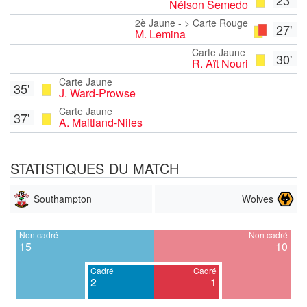
Nélson Semedo
2è Jaune - > Carte Rouge
27'
M. Lemina
Carte Jaune
30'
R. Aït Nouri
Carte Jaune
35'
J. Ward-Prowse
Carte Jaune
37'
A. Maitland-Niles
STATISTIQUES DU MATCH
Southampton
Wolves
Non cadré
Non cadré
15
10
Cadré
Cadré
2
1