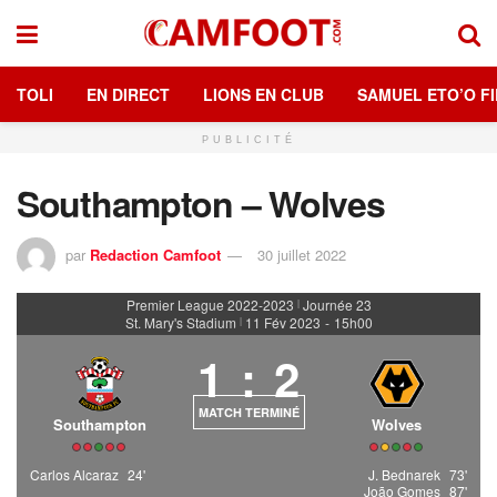
TOLI
EN DIRECT
LIONS EN CLUB
SAMUEL ETO’O FI
PUBLICITÉ
Southampton – Wolves
par
Redaction Camfoot
30 juillet 2022
Premier League 2022-2023
Journée 23
|
St. Mary's Stadium
11 Fév 2023
-
15h00
|
1
:
2
MATCH TERMINÉ
Southampton
Wolves
Carlos Alcaraz
24'
J. Bednarek
73'
João Gomes
87'