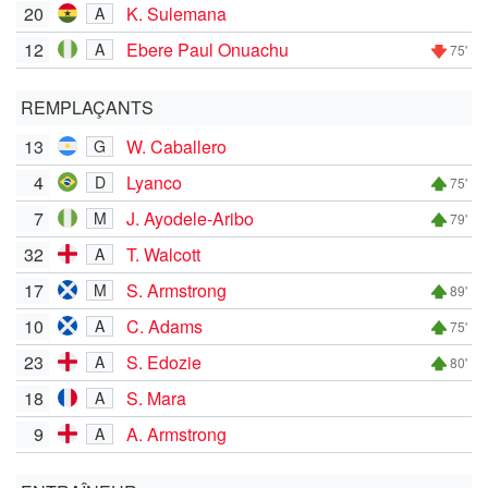
20
K. Sulemana
A
12
Ebere Paul Onuachu
A
75'
REMPLAÇANTS
13
W. Caballero
G
4
Lyanco
D
75'
7
J. Ayodele-Aribo
M
79'
32
T. Walcott
A
17
S. Armstrong
M
89'
10
C. Adams
A
75'
23
S. Edozie
A
80'
18
S. Mara
A
9
A. Armstrong
A