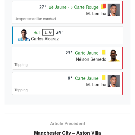
2è Jaune - > Carte Rouge
27'
M. Lemina
Unsportsmanlike conduct
But
1:0
24'
Carlos Alcaraz
Carte Jaune
23'
Nélson Semedo
Tripping
Carte Jaune
9'
M. Lemina
Tripping
Article Précédent
Manchester City – Aston Villa