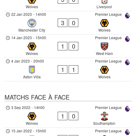
Wolves
Liverpool
22 Jan 2023
-
14h00
Premier League
3
0
Manchester City
Wolves
14 Jan 2023
-
15h00
Premier League
1
0
Wolves
West Ham
4 Jan 2023
-
20h00
Premier League
1
1
Aston Villa
Wolves
MATCHS FACE À FACE
3 Sep 2022
-
14h00
Premier League
1
0
Wolves
Southampton
15 Jan 2022
-
15h00
Premier League