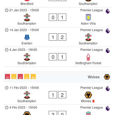
Brentford
Southampton
21 Jan 2023
-
15h00
Premier League
0
1
Southampton
Aston Villa
14 Jan 2023
-
15h00
Premier League
1
2
Everton
Southampton
4 Jan 2023
-
19h30
Premier League
0
1
Southampton
Nottingham Forest
Wolves
D
N
D
N
N
11 Fév 2023
-
15h00
Premier League
1
2
Southampton
Wolves
4 Fév 2023
-
15h00
Premier League
3
0