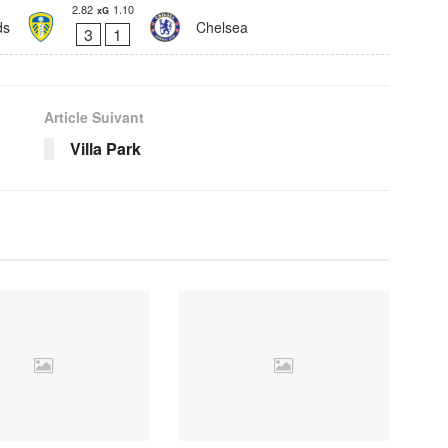
2.82
1.10
xG
ds
Chelsea
3
1
Article Suivant
Villa Park