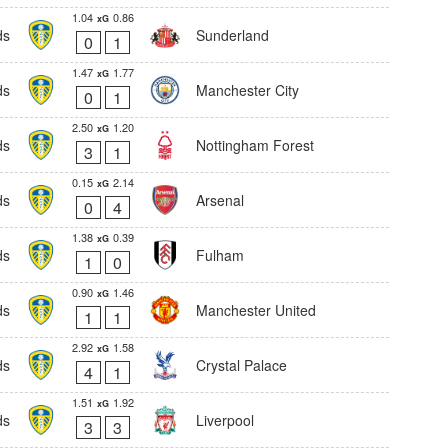
1.04
0.86
xG
ds
Sunderland
0
1
1.47
1.77
xG
ds
Manchester City
0
1
2.50
1.20
xG
ds
Nottingham Forest
3
1
0.15
2.14
xG
ds
Arsenal
0
4
1.38
0.39
xG
ds
Fulham
1
0
0.90
1.46
xG
ds
Manchester United
1
1
2.92
1.58
xG
ds
Crystal Palace
4
1
1.51
1.92
xG
ds
Liverpool
3
3