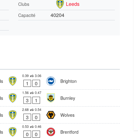
Leeds
Clubs
40204
Capacité
0.39
3.06
xG
ds
Brighton
1
0
1.56
0.47
xG
ds
Burnley
3
1
2.68
0.54
xG
ds
Wolves
3
0
0.53
0.46
xG
ds
Brentford
0
0