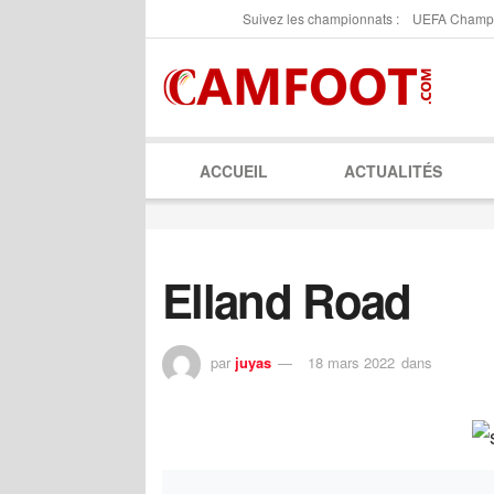
Suivez les championnats :
UEFA Champ
ACCUEIL
ACTUALITÉS
Elland Road
par
juyas
18 mars 2022
dans