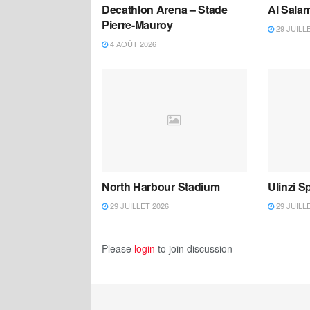
Decathlon Arena – Stade
Al Salam
Pierre-Mauroy
29 JUILL
4 AOÛT 2026
North Harbour Stadium
Ulinzi 
29 JUILLET 2026
29 JUILL
Please
login
to join discussion