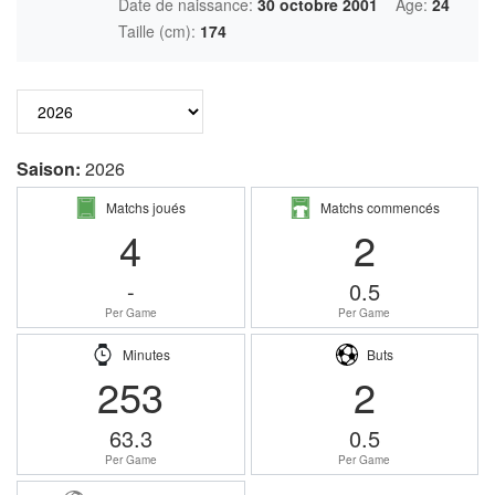
Date de naissance:
30 octobre 2001
Âge:
24
Taille (cm):
174
Saison:
2026
Matchs joués
Matchs commencés
4
2
-
0.5
Per Game
Per Game
Minutes
Buts
253
2
63.3
0.5
Per Game
Per Game