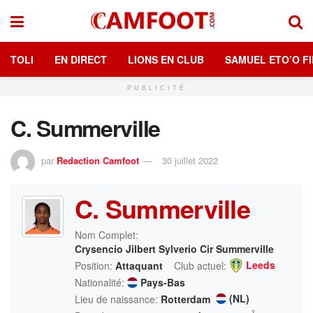
TOLI
EN DIRECT
LIONS EN CLUB
SAMUEL ETO’O FI
PUBLICITÉ
C. Summerville
par
Redaction Camfoot
30 juillet 2022
C. Summerville
Nom Complet:
Crysencio Jilbert Sylverio Cir Summerville
Leeds
Position:
Attaquant
Club actuel:
Nationalité:
Pays-Bas
(NL)
Lieu de naissance:
Rotterdam