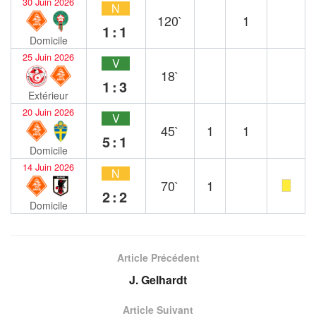
30 Juin 2026
N
120`
1
1:1
Domicile
25 Juin 2026
V
18`
1:3
Extérieur
20 Juin 2026
V
45`
1
1
5:1
Domicile
14 Juin 2026
N
70`
1
2:2
Domicile
Article Précédent
J. Gelhardt
Article Suivant