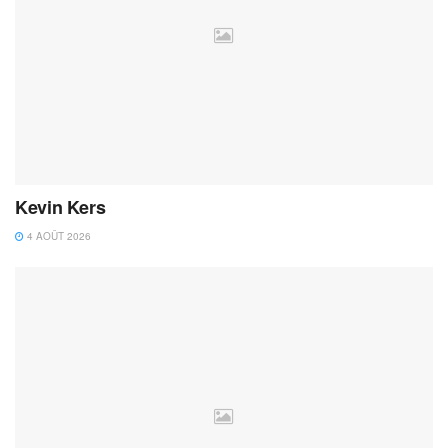
Kevin Kers
4 AOÛT 2026