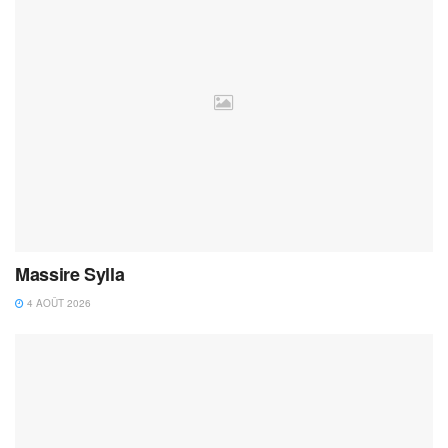
Massire Sylla
4 AOÛT 2026