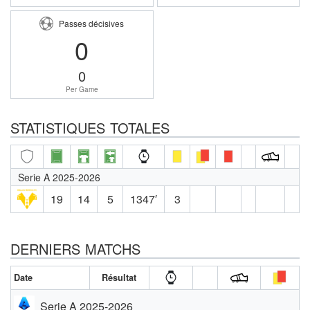
Passes décisives
0
0
Per Game
STATISTIQUES TOTALES
Serie A 2025-2026
19
14
5
1347′
3
DERNIERS MATCHS
Date
Résultat
Serie A 2025-2026