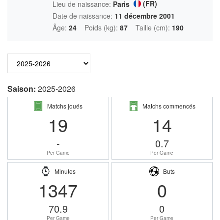
(FR)
Lieu de naissance:
Paris
Date de naissance:
11 décembre 2001
Âge:
24
Poids (kg):
87
Taille (cm):
190
Saison:
2025-2026
Matchs joués
Matchs commencés
19
14
-
0.7
Per Game
Per Game
Minutes
Buts
1347
0
70.9
0
Per Game
Per Game