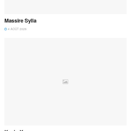
Massire Sylla
4 AOÛT 2026