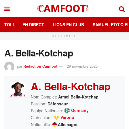
TOLI
EN DIRECT
LIONS EN CLUB
SAMUEL ETO’O FI
PUBLICITÉ
A. Bella-Kotchap
par
Redaction Camfoot
29 novembre 2025
A. Bella-Kotchap
Nom Complet:
Armel Bella-Kotchap
Position:
Défenseur
Germany
Equipe Nationale:
Verona
Club actuel:
Nationalité:
Allemagne