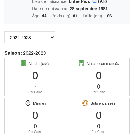
(AR)
Lieu de naissance:
Entre Ríos
Date de naissance:
28 septembre 1981
Âge:
44
Poids (kg):
81
Taille (cm):
186
Saison:
2022-2023
Matchs joués
Matchs commencés
0
0
-
0
Per Game
Per Game
Minutes
Buts encaissés
0
0
0
0
Per Game
Per Game