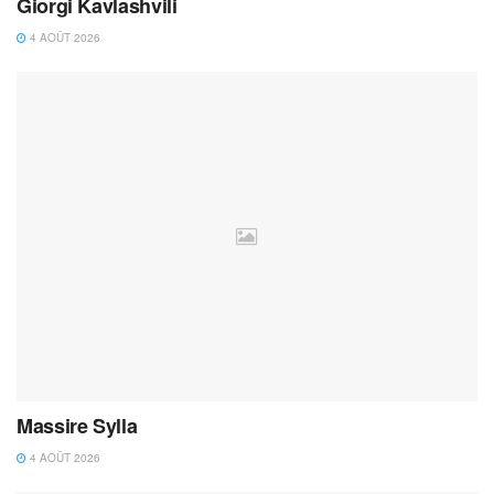
Giorgi Kavlashvili
4 AOÛT 2026
Massire Sylla
4 AOÛT 2026