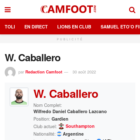
TOLI
EN DIRECT
LIONS EN CLUB
SAMUEL ETO’O FI
PUBLICITÉ
W. Caballero
par
Redaction Camfoot
30 août 2022
W. Caballero
Nom Complet:
Wilfredo Daniel Caballero Lazcano
Position:
Gardien
Southampton
Club actuel:
Nationalité:
Argentine