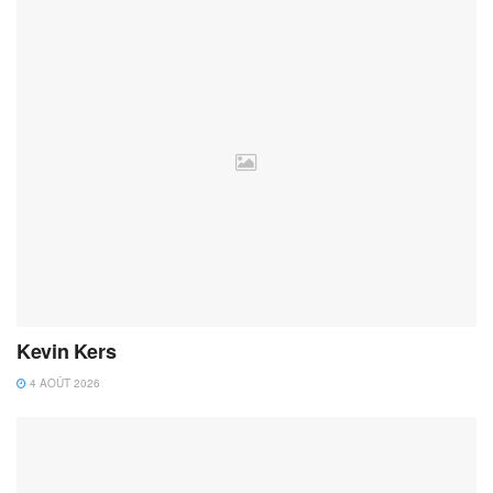
Kevin Kers
4 AOÛT 2026