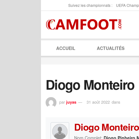
Suivez les championnats :
UEFA Champ
ACCUEIL
ACTUALITÉS
Diogo Monteiro
par
juyas
31 août 2022
dans
Diogo Monteir
Nom Complet:
Diogo Pinheiro 