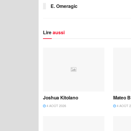
E. Omeragic
Lire
aussi
Joshua Kitolano
Mateo B
4 AOÛT 2026
4 AOÛT 2