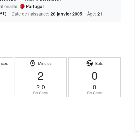
ationalité:
Portugal
PT)
Date de naissance:
28 janvier 2005
Âge:
21
ncés
Minutes
Buts
2
0
2.0
0
Per Game
Per Game