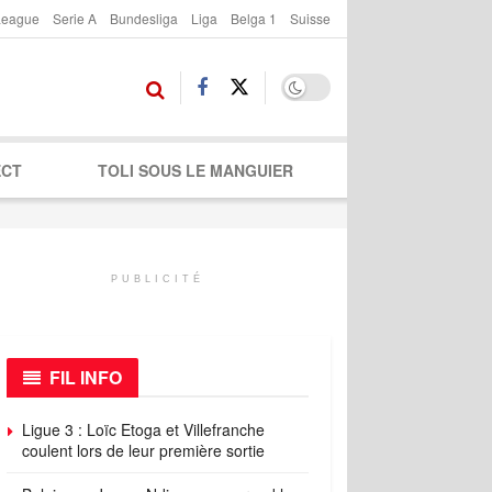
League
Serie A
Bundesliga
Liga
Belga 1
Suisse
ECT
TOLI SOUS LE MANGUIER
PUBLICITÉ
FIL INFO
Ligue 3 : Loïc Etoga et Villefranche
coulent lors de leur première sortie