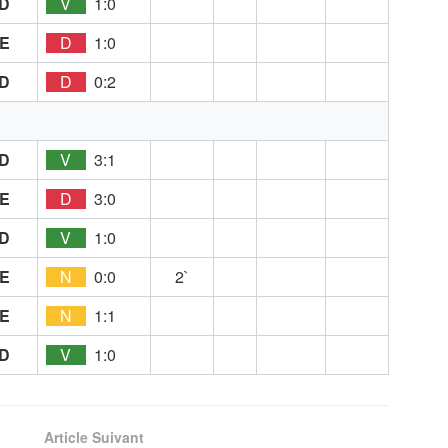
D
V
1:0
E
D
1:0
D
D
0:2
D
V
3:1
E
D
3:0
D
V
1:0
E
N
0:0
2`
E
N
1:1
D
V
1:0
Article Suivant