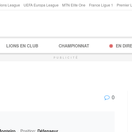
ions League
UEFA Europa League
MTN Elite One
France Ligue 1
Premier 
LIONS EN CLUB
CHAMPIONNAT
EN DIR
PUBLICITÉ
0
o
Monteiro
Position:
Défenseur