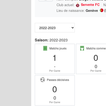
Servette FC
Club actuel:
N
(
Lieu de naissance:
Genève
Saison:
2022-2023
Matchs joués
Matchs comme
1
0
-
0
Per Game
Per Game
Passes décisives
0
0
Per Game