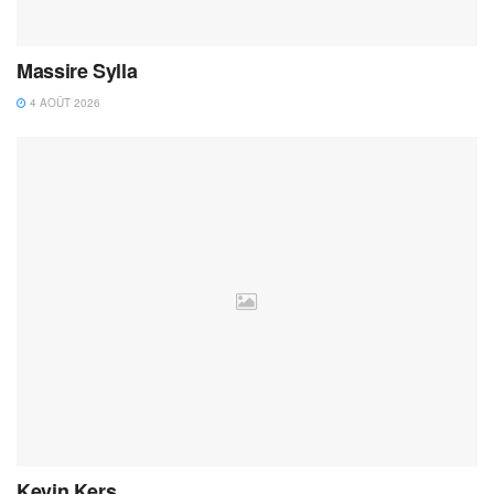
Massire Sylla
4 AOÛT 2026
Kevin Kers