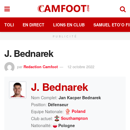
TOLI
EN DIRECT
LIONS EN CLUB
SAMUEL ETO’O FI
PUBLICITÉ
J. Bednarek
par
Redaction Camfoot
12 octobre 2022
J. Bednarek
Nom Complet:
Jan Kacper Bednarek
Position:
Défenseur
Poland
Equipe Nationale:
Southampton
Club actuel:
Nationalité:
Pologne