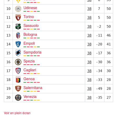
Udinese
10
38
7
50
Torino
11
38
5
50
Sassuolo
12
38
-2
50
Bologna
13
38
-11
46
Empoli
14
38
-20
41
Sampdoria
15
38
-17
36
Spezia
16
38
-30
36
Cagliari
17
38
-34
30
Genoa
18
38
-33
28
Salernitana
19
38
-49
28
Venezia
20
38
-35
27
Voir en plein écran