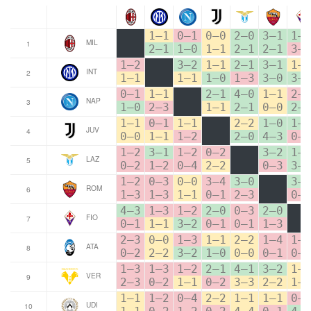
1–1
0–1
0–0
2–0
3–1
1–
MIL
1
2–1
1–0
1–1
2–1
2–1
3–
1–2
3–2
1–1
2–1
3–1
1–
INT
2
1–1
1–1
1–0
1–3
3–0
3–
0–1
1–1
2–1
4–0
1–1
2–
NAP
3
1–0
2–3
1–1
2–1
0–0
2–
1–1
0–1
1–1
2–2
1–0
1–
JUV
4
0–0
1–1
1–2
2–0
4–3
0–
1–2
3–1
1–2
0–2
3–2
1–
LAZ
5
0–2
1–2
0–4
2–2
0–3
3–
1–2
0–3
0–0
3–4
3–0
3–
ROM
6
1–3
1–3
1–1
0–1
2–3
0–
4–3
1–3
1–2
2–0
0–3
2–0
FIO
7
0–1
1–1
3–2
0–1
0–1
1–3
2–3
0–0
1–3
1–1
2–2
1–4
1–
ATA
8
0–2
2–2
3–2
1–0
0–0
0–1
0–
1–3
1–3
1–2
2–1
4–1
3–2
1–
VER
9
2–3
0–2
1–1
0–2
3–3
2–2
1–
1–1
1–2
0–4
2–2
1–1
1–1
0–
UDI
10