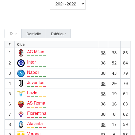
Tout
Domicile
Extérieur
#
Club
AC Milan
1
38
38
86
Inter
2
38
52
84
Napoli
3
38
43
79
Juventus
4
38
20
70
Lazio
5
38
19
64
AS Roma
6
38
16
63
Fiorentina
7
38
8
62
Atalanta
8
38
17
59
Verona
9
38
6
53