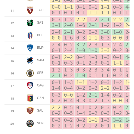
1–1
0–2
1–2
0–2
4–4
0–1
4–
0–0
1–1
0–1
0–1
1–1
0–3
4–
TOR
11
0–1
0–1
0–1
1–1
1–1
0–1
1–
0–3
1–2
2–2
1–2
2–1
2–2
2–
SAS
12
3–1
2–0
1–6
2–1
1–2
1–2
2–
2–4
2–1
0–2
0–2
3–0
1–0
2–
BOL
13
0–0
1–6
0–3
1–1
0–3
0–0
0–
2–4
0–2
3–2
2–3
1–3
2–4
2–
EMP
14
0–1
2–4
1–0
1–0
3–3
0–2
0–
0–1
2–2
0–4
1–3
1–3
0–1
4–
SAM
15
0–1
0–3
0–1
2–3
0–2
1–1
1–
1–2
1–3
0–3
2–3
3–4
0–1
1–
SPE
16
2–1
0–2
1–0
0–1
1–6
0–2
0–
0–1
1–3
1–1
1–2
0–3
1–2
1–
CAG
17
1–4
0–4
0–2
0–2
2–2
0–1
0–
0–3
0–0
1–2
2–1
1–4
0–2
1–
GEN
18
0–2
0–4
0–3
0–2
1–3
0–0
0–
2–2
0–5
0–1
0–2
0–3
0–4
2–
SAL
19
0–2
0–5
1–4
0–2
0–3
1–2
0–
0–3
0–2
0–2
1–1
1–3
3–2
1–
VEN
20
0–2
1–2
0–2
1–2
0–1
1–1
0–