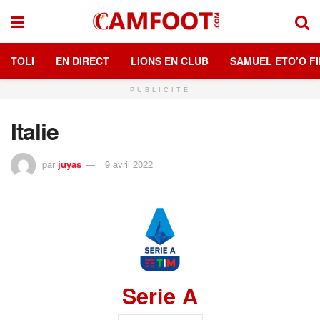
TOLI
EN DIRECT
LIONS EN CLUB
SAMUEL ETO’O FI
PUBLICITÉ
Italie
par
juyas
9 avril 2022
Serie A