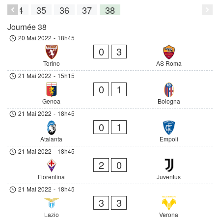
3
34
35
36
37
38
Journée 38
20 Mai 2022
-
18h45
0
3
Torino
AS Roma
21 Mai 2022
-
15h15
0
1
Genoa
Bologna
21 Mai 2022
-
18h45
0
1
Atalanta
Empoli
21 Mai 2022
-
18h45
2
0
Fiorentina
Juventus
21 Mai 2022
-
18h45
3
3
Lazio
Verona