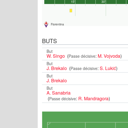
15'
30'
Fiorentina
BUTS
But
W. Singo
(
:
M. Vojvoda
)
Passe décisive
But
J. Brekalo
(
:
S. Lukić
)
Passe décisive
But
J. Brekalo
But
A. Sanabria
(
:
R. Mandragora
)
Passe décisive