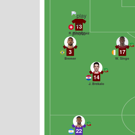
13
R. Rodríguez
3
17
Bremer
W. Singo
14
J. Brekalo
22