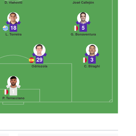
D. Vlahović
José Callejón
18
5
L. Torreira
G. Bonaventura
29
3
Odriozola
C. Biraghi
1
P. Terracciano