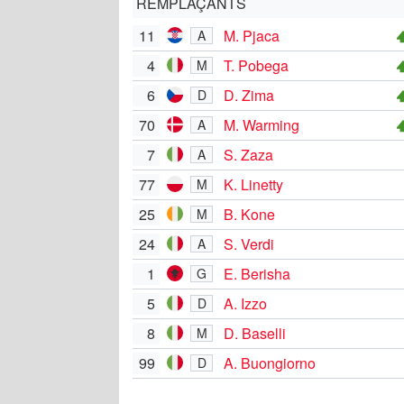
REMPLAÇANTS
11
M. Pjaca
A
4
T. Pobega
M
6
D. Zima
D
70
M. Warming
A
7
S. Zaza
A
77
K. Linetty
M
25
B. Kone
M
24
S. Verdi
A
1
E. Berisha
G
5
A. Izzo
D
8
D. Baselli
M
99
A. Buongiorno
D