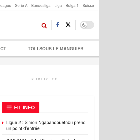
League
Serie A
Bundesliga
Liga
Belga 1
Suisse
ECT
TOLI SOUS LE MANGUIER
PUBLICITÉ
FIL INFO
Ligue 2 : Simon Ngapandouetnbu prend
un point d’entrée