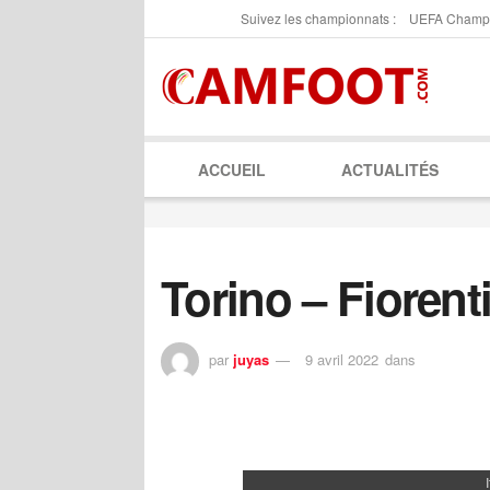
Suivez les championnats :
UEFA Champ
ACCUEIL
ACTUALITÉS
Torino – Fiorent
par
juyas
9 avril 2022
dans