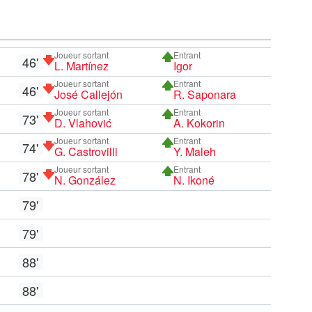
Joueur sortant
Entrant
46'
L. Martínez
Igor
Joueur sortant
Entrant
46'
José Callejón
R. Saponara
Joueur sortant
Entrant
73'
D. Vlahović
A. Kokorin
Joueur sortant
Entrant
74'
G. Castrovilli
Y. Maleh
Joueur sortant
Entrant
78'
N. González
N. Ikoné
79'
79'
88'
88'