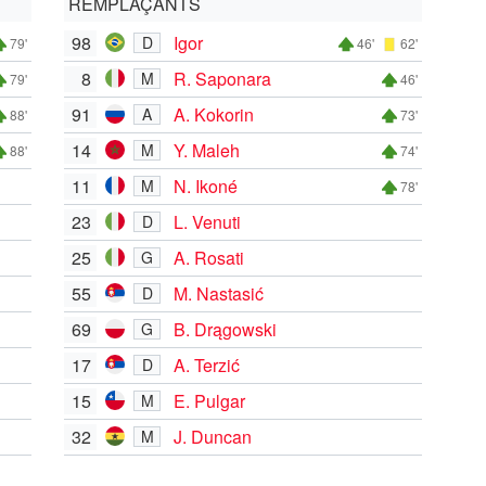
REMPLAÇANTS
98
Igor
D
79'
46'
62'
8
R. Saponara
M
79'
46'
91
A. Kokorin
A
88'
73'
14
Y. Maleh
M
88'
74'
11
N. Ikoné
M
78'
23
L. Venuti
D
25
A. Rosati
G
55
M. Nastasić
D
69
B. Drągowski
G
17
A. Terzić
D
15
E. Pulgar
M
32
J. Duncan
M