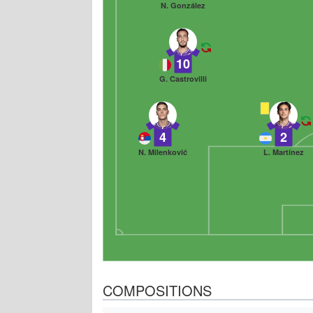
N. González
10
G. Castrovilli
4
2
N. Milenković
L. Martínez
COMPOSITIONS