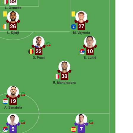
89
L. Gemello
26
27
L. Djidji
M. Vojvoda
22
10
D. Praet
S. Lukić
38
R. Mandragora
19
A. Sanabria
9
7