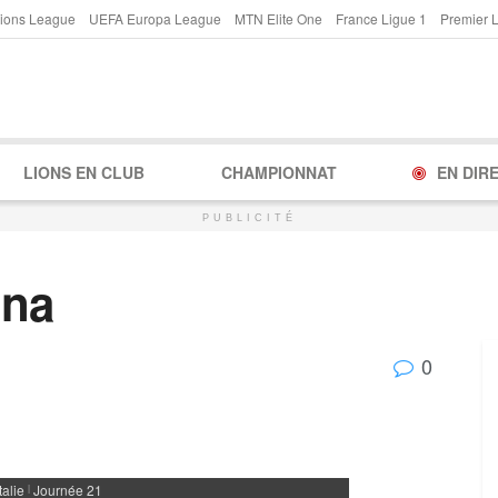
ions League
UEFA Europa League
MTN Elite One
France Ligue 1
Premier 
LIONS EN CLUB
CHAMPIONNAT
EN DIR
PUBLICITÉ
ina
0
Italie
Journée 21
|