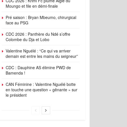
CDC 2026 : Krimi Fc plume Aigle du
Moungo et file en démi-finale
Pré saison : Bryan Mbeumo, chirurgical
face au PSG
CDC 2026 : Panthère du Ndé s’offre
Colombe du Dja et Lobo
Valentine Nguélé : “Ce qui va arriver
demain est entre les mains du seigneur”
CDC : Dauphine AS élimine PWD de
Bamenda !
CAN Féminine : Valentine Nguélé botte
en touche une question « gênante » sur
le président