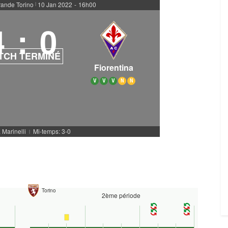
rande Torino
10 Jan 2022
-
16h00
|
4
:
0
TCH TERMINÉ
Fiorentina
V
V
V
N
N
. Marinelli
Mi-temps: 3-0
|
Torino
2ème période