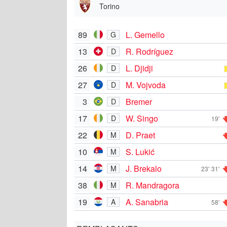
Torino
89
L. Gemello
G
13
R. Rodríguez
D
26
L. Djidji
D
27
M. Vojvoda
D
3
Bremer
D
17
W. Singo
D
19'
22
D. Praet
M
10
S. Lukić
M
14
J. Brekalo
M
23'
31'
38
R. Mandragora
M
19
A. Sanabria
A
58'