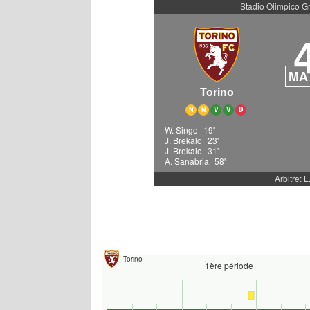
Stadio Olimpico G
MA
Torino
N
N
V
V
D
W. Singo
19'
J. Brekalo
23'
J. Brekalo
31'
A. Sanabria
58'
Arbitre: L
Torino
1ère période