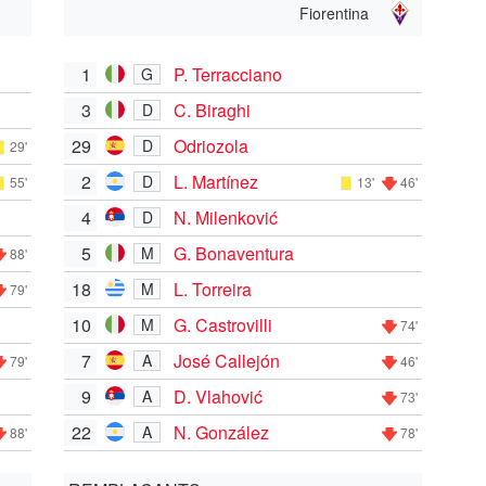
Fiorentina
1
P. Terracciano
G
3
C. Biraghi
D
29
Odriozola
D
29'
2
L. Martínez
D
55'
13'
46'
4
N. Milenković
D
5
G. Bonaventura
M
88'
18
L. Torreira
M
79'
10
G. Castrovilli
M
74'
7
José Callejón
A
79'
46'
9
D. Vlahović
A
73'
22
N. González
A
88'
78'