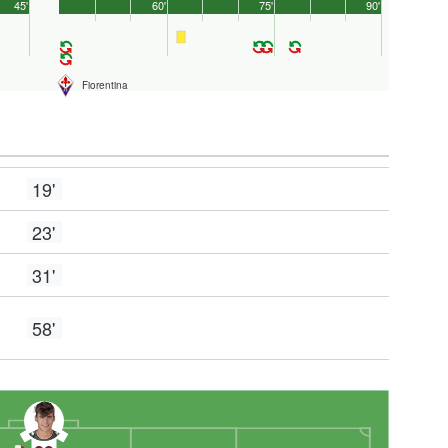
45'
60'
75'
90'
Fiorentina
19'
23'
31'
58'