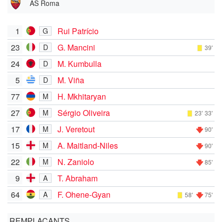
AS Roma
1
Rui Patrício
G
23
G. Mancini
D
39'
24
M. Kumbulla
D
5
M. Viña
D
77
H. Mkhitaryan
M
27
Sérgio Oliveira
M
23'
33'
17
J. Veretout
M
90'
15
A. Maitland-Niles
M
90'
22
N. Zaniolo
M
85'
9
T. Abraham
A
64
F. Ohene-Gyan
A
58'
75'
REMPLAÇANTS