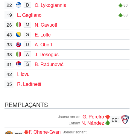
22
C. Lykogiannis
D
80'
19
L. Gagliano
88'
26
N. Cavuoti
M
43
E. Lolic
G
33
A. Obert
D
38
J. Desogus
A
31
B. Radunović
G
42
I. Iovu
35
R. Ladinetti
REMPLAÇANTS
G. Pereiro
Joueur sortant
69'
N. Nández
Entrant
F. Ohene-Gyan
Joueur sortant