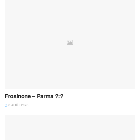
Frosinone – Parma ?:?
8 AOÛT 2026