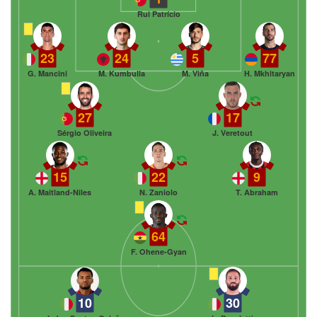
Rui Patrício
23
24
5
77
G. Mancini
M. Kumbulla
M. Viña
H. Mkhitaryan
27
17
Sérgio Oliveira
J. Veretout
15
22
9
A. Maitland-Niles
N. Zaniolo
T. Abraham
64
F. Ohene-Gyan
10
30