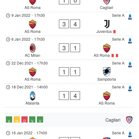
AS Roma
Cagliari
9 Jan 2022
-
17h30
Serie A
3
4
AS Roma
Juventus
6 Jan 2022
-
17h30
Serie A
3
1
AC Milan
AS Roma
22 Déc 2021
-
17h30
Serie A
1
1
AS Roma
Sampdoria
18 Déc 2021
-
14h00
Serie A
1
4
Atalanta
AS Roma
Cagliari
V
N
D
V
V
16 Jan 2022
-
17h00
Serie A