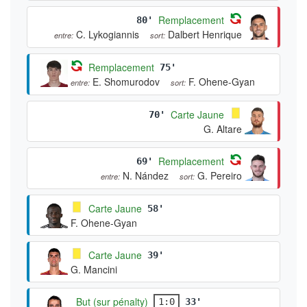
Remplacement
80'
C. Lykogiannis
Dalbert Henrique
entre:
sort:
Remplacement
75'
E. Shomurodov
F. Ohene-Gyan
entre:
sort:
Carte Jaune
70'
G. Altare
Remplacement
69'
N. Nández
G. Pereiro
entre:
sort:
Carte Jaune
58'
F. Ohene-Gyan
Carte Jaune
39'
G. Mancini
But (sur pénalty)
1:0
33'