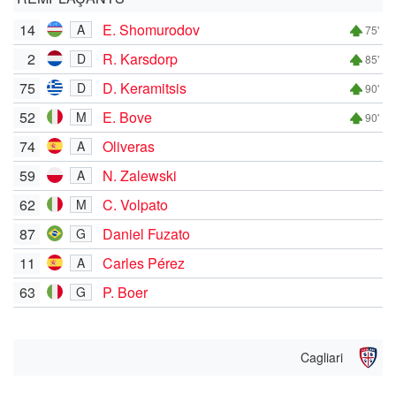
14
E. Shomurodov
A
75'
2
R. Karsdorp
D
85'
75
D. Keramitsis
D
90'
52
E. Bove
M
90'
74
Oliveras
A
59
N. Zalewski
A
62
C. Volpato
M
87
Daniel Fuzato
G
11
Carles Pérez
A
63
P. Boer
G
Cagliari