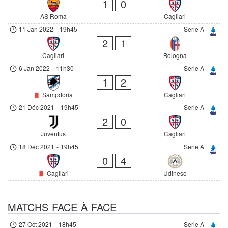
1
0
AS Roma
Cagliari
11 Jan 2022
-
19h45
Serie A
2
1
Cagliari
Bologna
6 Jan 2022
-
11h30
Serie A
1
2
Sampdoria
Cagliari
21 Déc 2021
-
19h45
Serie A
2
0
Juventus
Cagliari
18 Déc 2021
-
19h45
Serie A
0
4
Cagliari
Udinese
MATCHS FACE À FACE
27 Oct 2021
-
18h45
Serie A