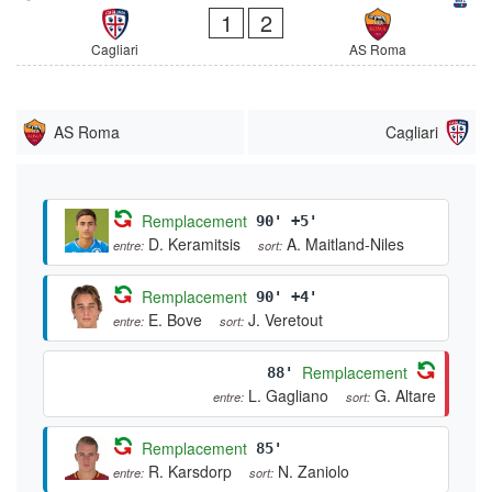
1
2
Cagliari
AS Roma
AS Roma
Cagliari
Remplacement
90' +5'
D. Keramitsis
A. Maitland-Niles
entre:
sort:
Remplacement
90' +4'
E. Bove
J. Veretout
entre:
sort:
Remplacement
88'
L. Gagliano
G. Altare
entre:
sort:
Remplacement
85'
R. Karsdorp
N. Zaniolo
entre:
sort: