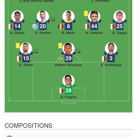
J. dos Santos Galvão
L. Pavoletti
14
20
8
44
25
A. Deiola
G. Pereiro
R. Marin
A. Carboni
G. Zappa
15
29
3
G. Altare
Dalbert Henrique
E. Goldaniga
28
A. Cragno
COMPOSITIONS