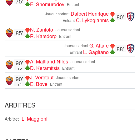
75'
E. Shomurodov
Entrant
Dalbert Henrique
Joueur sortant
80'
C. Lykogiannis
Entrant
N. Zaniolo
Joueur sortant
85'
R. Karsdorp
Entrant
G. Altare
Joueur sortant
88'
L. Gagliano
Entrant
A. Maitland-Niles
90'
Joueur sortant
D. Keramitsis
+5
Entrant
J. Veretout
90'
Joueur sortant
E. Bove
+4
Entrant
ARBITRES
L. Maggioni
Arbitre: