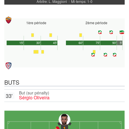
Arbitre: L. Maggioni
Mi-temps: 1-0
|
1ère période
2ème période
15'
30'
45'
60'
75'
90'
5'
BUTS
But (sur pénalty)
33'
Sérgio Oliveira
1