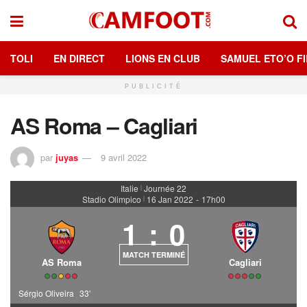
TOLI
EN DIRECT
LIONS EN CLUB
SAMUEL ETO’O FI
PUBLICITÉ
AS Roma – Cagliari
par
juyas
9 avril 2022
Italie
Journée 22
|
Stadio Olimpico
16 Jan 2022
-
17h00
|
1
:
0
MATCH TERMINÉ
AS Roma
Cagliari
Sérgio Oliveira
33'