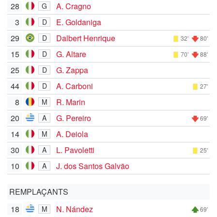
28
A. Cragno
G
3
E. Goldaniga
D
29
Dalbert Henrique
D
32'
80'
15
G. Altare
D
70'
88'
25
G. Zappa
D
44
A. Carboni
D
27'
8
R. Marin
M
20
G. Pereiro
A
69'
14
A. Deiola
M
30
L. Pavoletti
A
25'
10
J. dos Santos Galvão
A
REMPLAÇANTS
18
N. Nández
M
69'