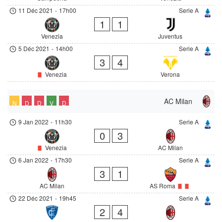
11 Déc 2021
-
17h00
Serie A
1
1
Venezia
Juventus
5 Déc 2021
-
14h00
Serie A
3
4
Venezia
Verona
AC Milan
N
D
D
V
D
9 Jan 2022
-
11h30
Serie A
0
3
Venezia
AC Milan
6 Jan 2022
-
17h30
Serie A
3
1
AC Milan
AS Roma
22 Déc 2021
-
19h45
Serie A
2
4