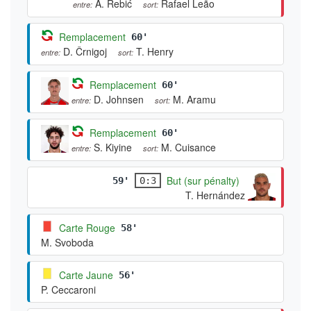
A. Rebić
Rafael Leão
entre:
sort:
Remplacement
60'
D. Črnigoj
T. Henry
entre:
sort:
Remplacement
60'
D. Johnsen
M. Aramu
entre:
sort:
Remplacement
60'
S. Kiyine
M. Cuisance
entre:
sort:
But (sur pénalty)
59'
0:3
T. Hernández
Carte Rouge
58'
M. Svoboda
Carte Jaune
56'
P. Ceccaroni