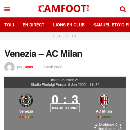
TOLI
EN DIRECT
LIONS EN CLUB
SAMUEL ETO’O FI
PUBLICITÉ
Venezia – AC Milan
par
juyas
9 avril 2022
Italie
Journée 21
|
Stadio Pierluigi Penzo
9 Jan 2022
-
11h30
|
0
:
3
MATCH TERMINÉ
Venezia
AC Milan
Z. Ibrahimović
2'
T. Hernández
48'