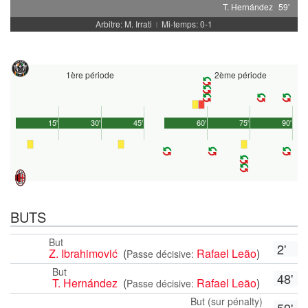
T. Hernández
59'
Arbitre: M. Irrati
Mi-temps: 0-1
|
1ère période
2ème période
15'
30'
45'
60'
75'
90'
BUTS
But
2'
Z. Ibrahimović
(
Rafael Leão
)
Passe décisive:
But
48'
T. Hernández
(
Rafael Leão
)
Passe décisive:
But (sur pénalty)
59'