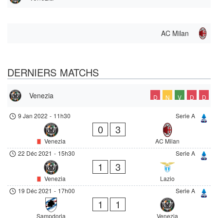
AC Milan
DERNIERS MATCHS
Venezia
D
N
V
D
D
9 Jan 2022
-
11h30
Serie A
0
3
Venezia
AC Milan
22 Déc 2021
-
15h30
Serie A
1
3
Venezia
Lazio
19 Déc 2021
-
17h00
Serie A
1
1
Sampdoria
Venezia