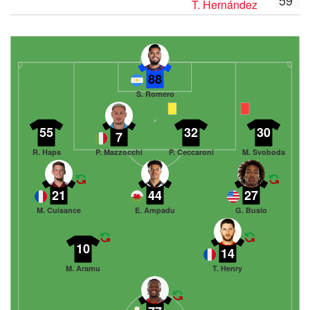
T. Hernández
88
S. Romero
55
32
30
7
R. Haps
P. Mazzocchi
P. Ceccaroni
M. Svoboda
21
44
27
M. Cuisance
E. Ampadu
G. Busio
10
14
M. Aramu
T. Henry