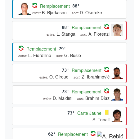
Remplacement
88'
B. Bjarkason
D. Okereke
entre:
sort:
Remplacement
88'
L. Stanga
A. Florenzi
entre:
sort:
Remplacement
79'
L. Fiordilino
G. Busio
entre:
sort:
Remplacement
73'
O. Giroud
Z. Ibrahimović
entre:
sort:
Remplacement
73'
D. Maldini
Brahim Díaz
entre:
sort:
Carte Jaune
73'
S. Tonali
Remplacement
62'