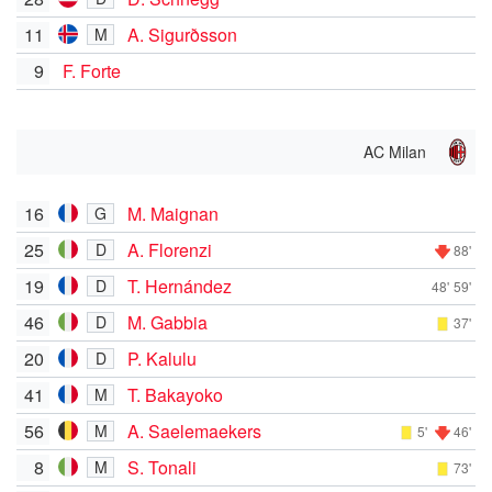
11
A. Sigurðsson
M
9
F. Forte
AC Milan
16
M. Maignan
G
25
A. Florenzi
D
88'
19
T. Hernández
D
48'
59'
46
M. Gabbia
D
37'
20
P. Kalulu
D
41
T. Bakayoko
M
56
A. Saelemaekers
M
5'
46'
8
S. Tonali
M
73'