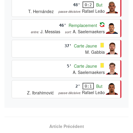
But
48'
0:2
Rafael Leão
T. Hernández
passe décisive:
Remplacement
46'
J. Messias
A. Saelemaekers
entre:
sort:
Carte Jaune
37'
M. Gabbia
Carte Jaune
5'
A. Saelemaekers
But
2'
0:1
Rafael Leão
Z. Ibrahimović
passe décisive:
Article Précédent