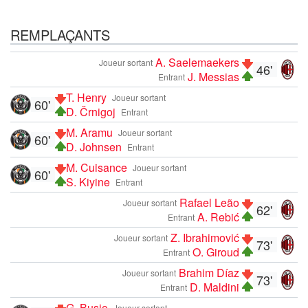
REMPLAÇANTS
A. Saelemaekers
Joueur sortant
46'
J. Messias
Entrant
T. Henry
Joueur sortant
60'
D. Črnigoj
Entrant
M. Aramu
Joueur sortant
60'
D. Johnsen
Entrant
M. Cuisance
Joueur sortant
60'
S. Kiyine
Entrant
Rafael Leão
Joueur sortant
62'
A. Rebić
Entrant
Z. Ibrahimović
Joueur sortant
73'
O. Giroud
Entrant
Brahim Díaz
Joueur sortant
73'
D. Maldini
Entrant
G. Busio
Joueur sortant