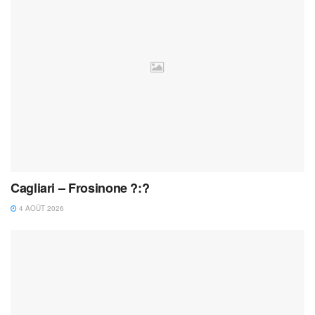
Cagliari – Frosinone ?:?
4 AOÛT 2026