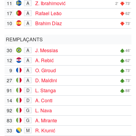
11
Z. Ibrahimović
A
2'
73'
17
Rafael Leão
A
62'
10
Brahim Díaz
A
73'
REMPLAÇANTS
30
J. Messias
A
46'
12
A. Rebić
A
62'
9
O. Giroud
A
73'
27
D. Maldini
A
73'
91
L. Stanga
D
88'
14
A. Conti
D
92
L. Nava
G
83
A. Mirante
G
33
R. Krunić
M