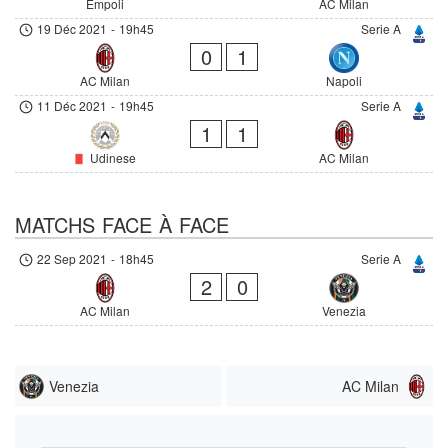
Empoli
AC Milan
19 Déc 2021
-
19h45
Serie A
0
1
AC Milan
Napoli
11 Déc 2021
-
19h45
Serie A
1
1
Udinese
AC Milan
MATCHS FACE À FACE
22 Sep 2021
-
18h45
Serie A
2
0
AC Milan
Venezia
Venezia
AC Milan