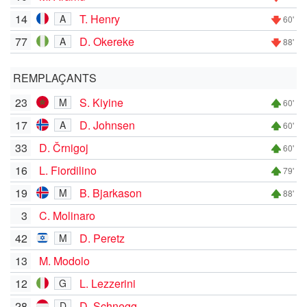
14
T. Henry
A
60'
77
D. Okereke
A
88'
REMPLAÇANTS
23
S. Kiyine
M
60'
17
D. Johnsen
A
60'
33
D. Črnigoj
60'
16
L. Fiordilino
79'
19
B. Bjarkason
M
88'
3
C. Molinaro
42
D. Peretz
M
13
M. Modolo
12
L. Lezzerini
G
28
D. Schnegg
D