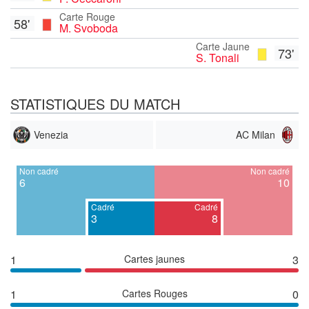
Carte Rouge
58'
M. Svoboda
Carte Jaune
73'
S. Tonali
STATISTIQUES DU MATCH
Venezia
AC Milan
Non cadré
Non cadré
6
10
Cadré
Cadré
3
8
1
Cartes jaunes
3
1
Cartes Rouges
0