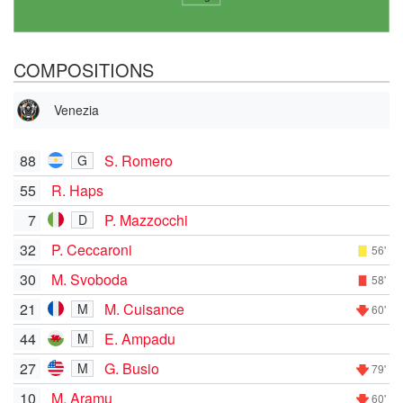
COMPOSITIONS
Venezia
88
S. Romero
G
55
R. Haps
7
P. Mazzocchi
D
32
P. Ceccaroni
56'
30
M. Svoboda
58'
21
M. Cuisance
M
60'
44
E. Ampadu
M
27
G. Busio
M
79'
10
M. Aramu
60'