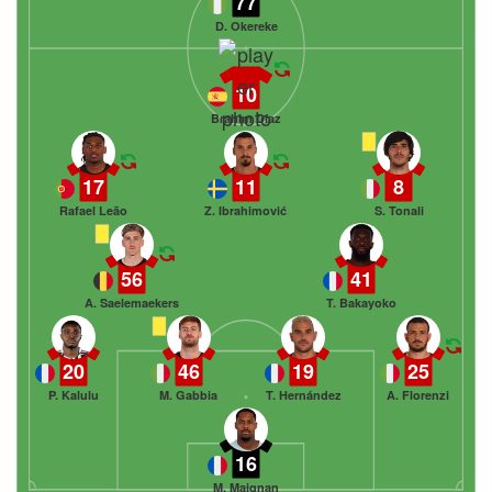
77
D. Okereke
10
Brahim Díaz
17
11
8
Rafael Leão
Z. Ibrahimović
S. Tonali
56
41
A. Saelemaekers
T. Bakayoko
20
46
19
25
P. Kalulu
M. Gabbia
T. Hernández
A. Florenzi
16
M. Maignan