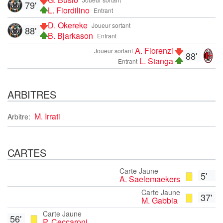
79'
L. Fiordilino
Entrant
D. Okereke
Joueur sortant
88'
B. Bjarkason
Entrant
A. Florenzi
Joueur sortant
88'
L. Stanga
Entrant
ARBITRES
M. Irrati
Arbitre:
CARTES
Carte Jaune
5'
A. Saelemaekers
Carte Jaune
37'
M. Gabbia
Carte Jaune
56'
P. Ceccaroni