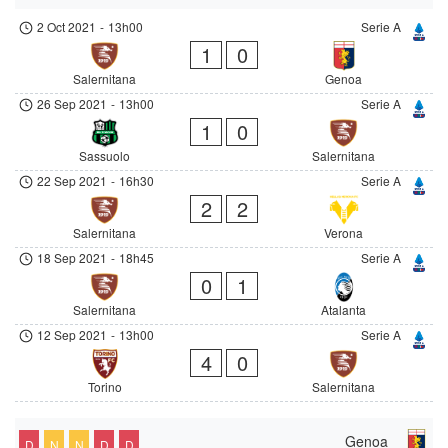
2 Oct 2021
-
13h00
Serie A
1
0
Salernitana
Genoa
26 Sep 2021
-
13h00
Serie A
1
0
Sassuolo
Salernitana
22 Sep 2021
-
16h30
Serie A
2
2
Salernitana
Verona
18 Sep 2021
-
18h45
Serie A
0
1
Salernitana
Atalanta
12 Sep 2021
-
13h00
Serie A
4
0
Torino
Salernitana
Genoa
D
N
N
D
D