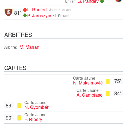
G. Pandev
Entrant
L. Ranieri
Joueur sortant
81'
P. Jaroszyński
Entrant
ARBITRES
M. Mariani
Arbitre:
CARTES
Carte Jaune
75'
N. Maksimović
Carte Jaune
84'
A. Cambiaso
Carte Jaune
89'
N. Gyömbér
Carte Jaune
90'
F. Ribéry