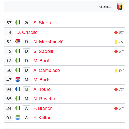
Genoa
57
S. Sirigu
G
4
D. Criscito
63'
52
N. Maksimović
D
75'
2
S. Sabelli
D
57'
13
M. Bani
D
50
A. Cambiaso
D
84'
47
M. Badelj
M
94
A. Touré
M
73'
65
N. Rovella
M
24
F. Bianchi
A
57'
91
Y. Kallon
A