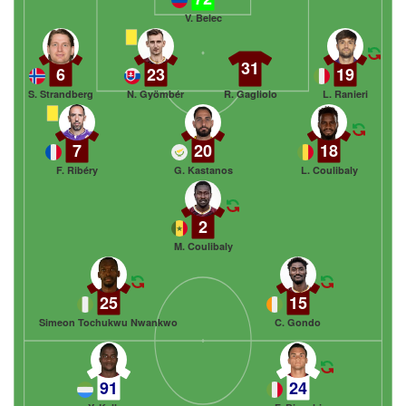
V. Belec
31
6
23
19
S. Strandberg
N. Gyömbér
R. Gagliolo
L. Ranieri
7
20
18
F. Ribéry
G. Kastanos
L. Coulibaly
2
M. Coulibaly
25
15
Simeon Tochukwu Nwankwo
C. Gondo
91
24