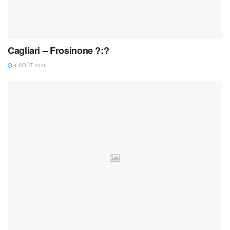
Cagliari – Frosinone ?:?
4 AOÛT 2026