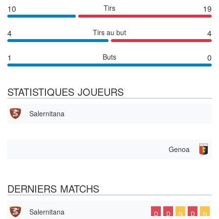
10
Tirs
19
4
Tirs au but
4
1
Buts
0
STATISTIQUES JOUEURS
Salernitana
Genoa
DERNIERS MATCHS
Salernitana
D
D
N
D
N