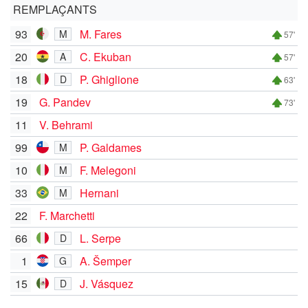
REMPLAÇANTS
93
M. Fares
M
57'
20
C. Ekuban
A
57'
18
P. Ghiglione
D
63'
19
G. Pandev
73'
11
V. Behrami
99
P. Galdames
M
10
F. Melegoni
M
33
Hernani
M
22
F. Marchetti
66
L. Serpe
D
1
A. Šemper
G
15
J. Vásquez
D