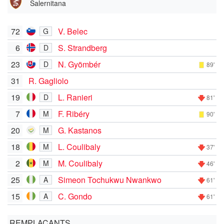
Salernitana
72
V. Belec
G
6
S. Strandberg
D
23
N. Gyömbér
D
89'
31
R. Gagliolo
19
L. Ranieri
D
81'
7
F. Ribéry
M
90'
20
G. Kastanos
M
18
L. Coulibaly
M
37'
2
M. Coulibaly
M
46'
25
Simeon Tochukwu Nwankwo
A
61'
15
C. Gondo
A
61'
REMPLAÇANTS