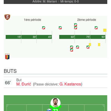
Arbitre: M. Mariani
Mi-temps: 0-0
|
1ère période
2ème période
15'
30'
45'
60'
75'
90'
BUTS
But
66'
M. Đurić
(
:
G. Kastanos
)
Passe décisive
72