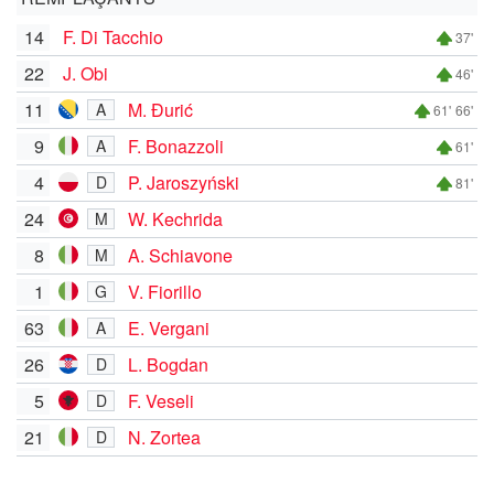
14
F. Di Tacchio
37'
22
J. Obi
46'
11
M. Đurić
A
61'
66'
9
F. Bonazzoli
A
61'
4
P. Jaroszyński
D
81'
24
W. Kechrida
M
8
A. Schiavone
M
1
V. Fiorillo
G
63
E. Vergani
A
26
L. Bogdan
D
5
F. Veseli
D
21
N. Zortea
D