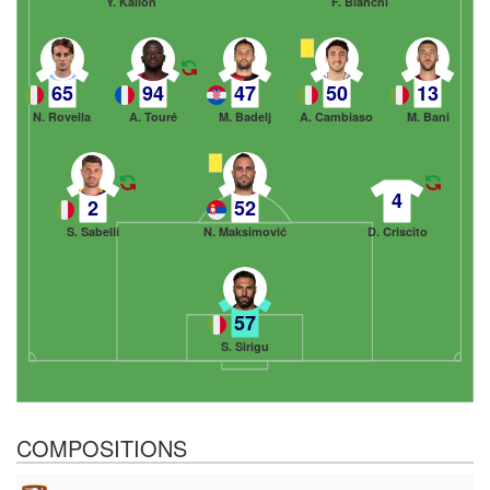
Y. Kallon
F. Bianchi
65
94
47
50
13
N. Rovella
A. Touré
M. Badelj
A. Cambiaso
M. Bani
4
2
52
S. Sabelli
N. Maksimović
D. Criscito
57
S. Sirigu
COMPOSITIONS