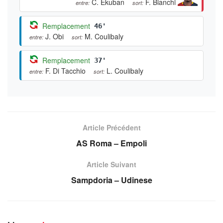
C. Ekuban
F. Bianchi
entre:
sort:
Remplacement
46'
J. Obi
M. Coulibaly
entre:
sort:
Remplacement
37'
F. Di Tacchio
L. Coulibaly
entre:
sort:
Article Précédent
AS Roma – Empoli
Article Suivant
Sampdoria – Udinese