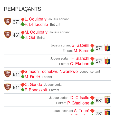
REMPLAÇANTS
L. Coulibaly
Joueur sortant
37'
F. Di Tacchio
Entrant
M. Coulibaly
Joueur sortant
46'
J. Obi
Entrant
S. Sabelli
Joueur sortant
57'
M. Fares
Entrant
F. Bianchi
Joueur sortant
57'
C. Ekuban
Entrant
Simeon Tochukwu Nwankwo
Joueur sortant
61'
M. Đurić
Entrant
C. Gondo
Joueur sortant
61'
F. Bonazzoli
Entrant
D. Criscito
Joueur sortant
63'
P. Ghiglione
Entrant
A. Touré
Joueur sortant
73'