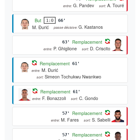
G. Pandev
A. Touré
entre:
sort:
But
1:0
66'
G. Kastanos
M. Đurić
passe décisive:
Remplacement
63'
P. Ghiglione
D. Criscito
entre:
sort:
Remplacement
61'
M. Đurić
entre:
Simeon Tochukwu Nwankwo
sort:
Remplacement
61'
F. Bonazzoli
C. Gondo
entre:
sort:
Remplacement
57'
M. Fares
S. Sabelli
entre:
sort:
Remplacement
57'