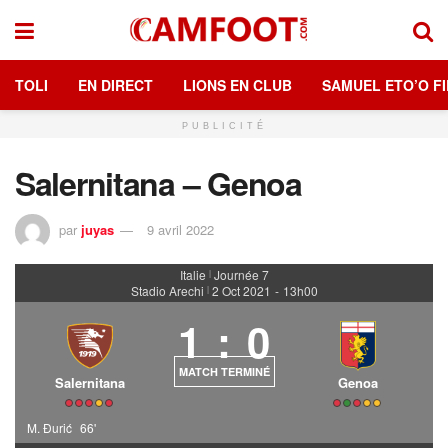
TOLI
EN DIRECT
LIONS EN CLUB
SAMUEL ETO’O FI
PUBLICITÉ
Salernitana – Genoa
par
juyas
9 avril 2022
Italie
Journée 7
|
Stadio Arechi
2 Oct 2021
-
13h00
|
1
:
0
MATCH TERMINÉ
Salernitana
Genoa
M. Đurić
66'