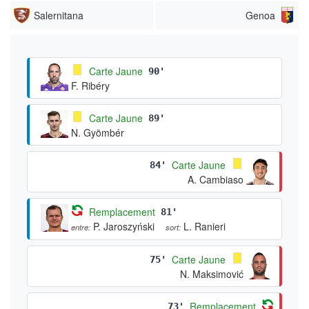
Salernitana
Genoa
Carte Jaune
90'
F. Ribéry
Carte Jaune
89'
N. Gyömbér
Carte Jaune
84'
A. Cambiaso
Remplacement
81'
P. Jaroszyński
L. Ranieri
entre:
sort:
Carte Jaune
75'
N. Maksimović
Remplacement
73'