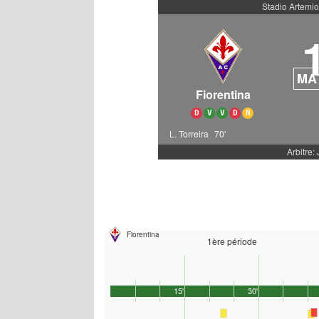
Stadio Artemio
MA
Fiorentina
D
V
V
D
N
L. Torreira
70'
Arbitre: 
Fiorentina
1ère période
15'
30'