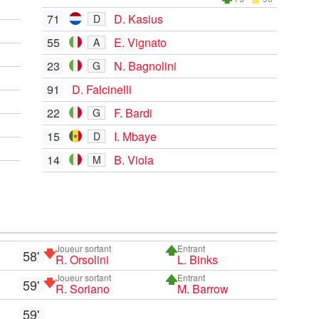
71
D. Kasius
D
55
E. Vignato
A
23
N. Bagnolini
G
91
D. Falcinelli
22
F. Bardi
G
15
I. Mbaye
D
14
B. Viola
M
Joueur sortant
Entrant
58'
R. Orsolini
L. Binks
Joueur sortant
Entrant
59'
R. Soriano
M. Barrow
59'