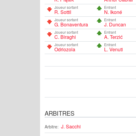
Joueur sortant
Entrant
R. Sottil
N. Ikoné
Joueur sortant
Entrant
G. Bonaventura
J. Duncan
Joueur sortant
Entrant
C. Biraghi
A. Terzić
Joueur sortant
Entrant
Odriozola
L. Venuti
ARBITRES
J. Sacchi
Arbitre: