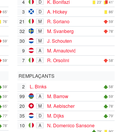
4
K. Bonifazi
D
23'
41'
3
A. Hickey
D
65'
86'
21
R. Soriano
M
76'
59'
32
M. Svanberg
M
78'
30
J. Schouten
M
59'
9
M. Arnautović
A
7
R. Orsolini
A
59'
58'
REMPLAÇANTS
2
L. Binks
59'
58'
99
M. Barrow
A
59'
59'
20
M. Aebischer
M
65'
78'
35
M. Dijks
D
77'
79'
10
N. Domenico Sansone
A
78'
79'
90'