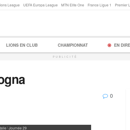
ions League
UEFA Europa League
MTN Elite One
France Ligue 1
Premier 
LIONS EN CLUB
CHAMPIONNAT
EN DIR
PUBLICITÉ
logna
0
Italie
Journée 29
|