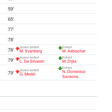
59'
65'
77'
78'
Joueur sortant
Entrant
78'
M. Svanberg
M. Aebischer
Joueur sortant
Entrant
79'
L. De Silvestri
M. Dijks
Entrant
Joueur sortant
N. Domenico
79'
G. Medel
Sansone