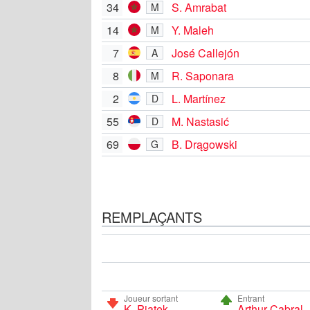
34
S. Amrabat
M
14
Y. Maleh
M
7
José Callejón
A
8
R. Saponara
M
2
L. Martínez
D
55
M. Nastasić
D
69
B. Drągowski
G
REMPLAÇANTS
Joueur sortant
Entrant
K. Piątek
Arthur Cabral