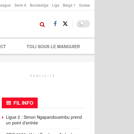
League
Serie A
Bundesliga
Liga
Belga 1
Suisse
ECT
TOLI SOUS LE MANGUIER
PUBLICITÉ
FIL INFO
Ligue 2 : Simon Ngapandouetnbu prend
un point d’entrée