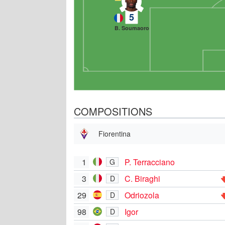
5
B. Soumaoro
COMPOSITIONS
Fiorentina
1
P. Terracciano
G
3
C. Biraghi
D
29
Odriozola
D
98
Igor
D