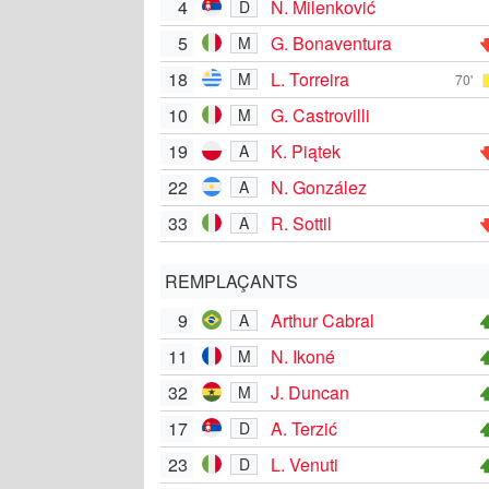
4
N. Milenković
D
5
G. Bonaventura
M
18
L. Torreira
M
70'
10
G. Castrovilli
M
19
K. Piątek
A
22
N. González
A
33
R. Sottil
A
REMPLAÇANTS
9
Arthur Cabral
A
11
N. Ikoné
M
32
J. Duncan
M
17
A. Terzić
D
23
L. Venuti
D