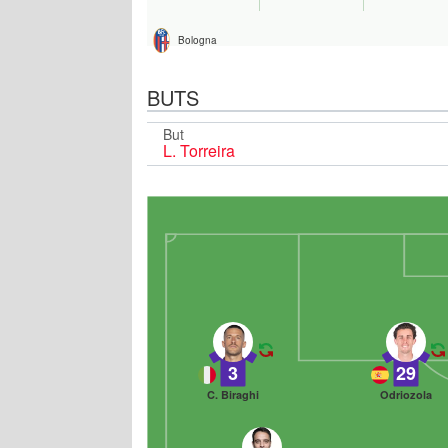
Bologna
BUTS
But
L. Torreira
3
29
C. Biraghi
Odriozola