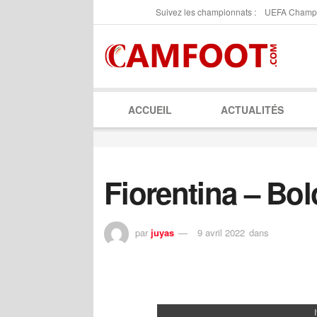
Suivez les championnats :
UEFA Champ
ACCUEIL
ACTUALITÉS
Fiorentina – Bo
par
juyas
9 avril 2022
dans