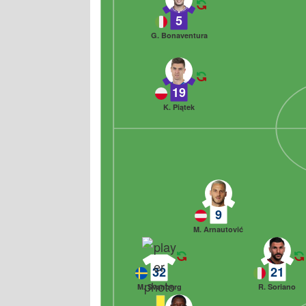
5
G. Bonaventura
19
K. Piątek
9
M. Arnautović
32
21
M. Svanberg
R. Soriano