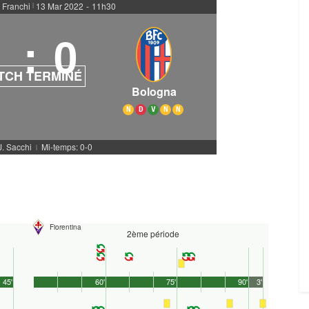
 Franchi
13 Mar 2022
-
11h30
|
1
:
0
TCH TERMINÉ
Bologna
N
D
V
N
N
J. Sacchi
Mi-temps: 0-0
|
Fiorentina
2ème période
45'
60'
75'
90'
3'