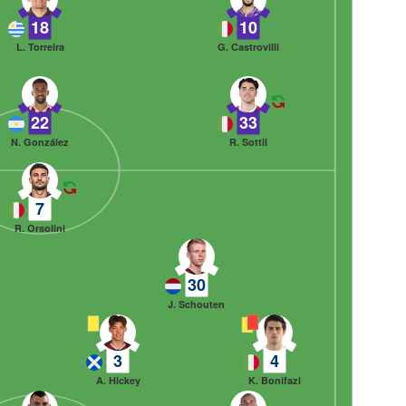
18
10
L. Torreira
G. Castrovilli
22
33
N. González
R. Sottil
7
R. Orsolini
30
J. Schouten
3
4
A. Hickey
K. Bonifazi