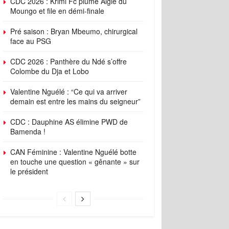
CDC 2026 : Krimi Fc plume Aigle du
Moungo et file en démi-finale
Pré saison : Bryan Mbeumo, chirurgical
face au PSG
CDC 2026 : Panthère du Ndé s’offre
Colombe du Dja et Lobo
Valentine Nguélé : “Ce qui va arriver
demain est entre les mains du seigneur”
CDC : Dauphine AS élimine PWD de
Bamenda !
CAN Féminine : Valentine Nguélé botte
en touche une question « gênante » sur
le président