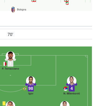
Bologna
70'
1
P. Terracciano
98
4
Igor
N. Milenković