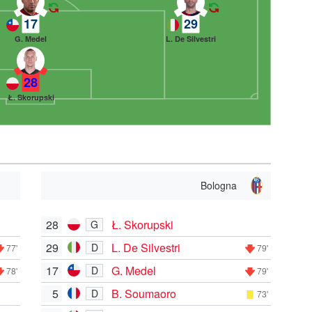
17
29
G. Medel
L. De Silvestri
28
Ł. Skorupski
Bologna
28
Ł. Skorupski
G
29
L. De Silvestri
D
77'
79'
17
G. Medel
D
78'
79'
5
B. Soumaoro
D
73'