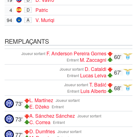
4
Patric
D
94
V. Muriqi
A
REMPLAÇANTS
F. Anderson Pereira Gomes
Joueur sortant
60'
M. Zaccagni
Entrant
D. Cataldi
Joueur sortant
67'
Lucas Leiva
Entrant
T. Bašić
Joueur sortant
68'
Luis Alberto
Entrant
L. Martínez
Joueur sortant
73'
E. Džeko
Entrant
A. Sánchez Sánchez
Joueur sortant
73'
C. Correa
Entrant
D. Dumfries
Joueur sortant
77'