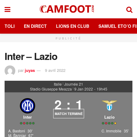
TOLI
EN DIRECT
LIONS EN CLUB
SAMUEL ETO’O FI
PUBLICITÉ
Inter – Lazio
par
juyas
9 avril 2022
Italie
Journée 21
|
Stadio Giuseppe Meazza
9 Jan 2022
-
19h45
|
2
:
1
MATCH TERMINÉ
Inter
Lazio
A. Bastoni
30'
C. Immobile
35'
M. Škriniar
67'