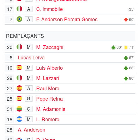
17
C. Immobile
A
35'
7
F. Anderson Pereira Gomes
A
60'
REMPLAÇANTS
20
M. Zaccagni
M
60'
71'
6
Lucas Leiva
67'
10
Luis Alberto
M
68'
29
M. Lazzari
M
80'
27
Raul Moro
A
25
Pepe Reina
G
31
M. Adamonis
G
18
L. Romero
M
28
A. Anderson
19
D. Vavro
D