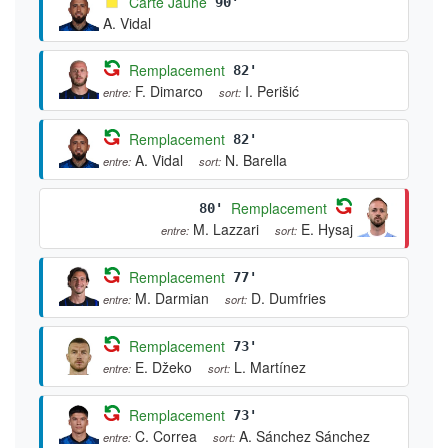
Carte Jaune
90'
A. Vidal
Remplacement
82'
F. Dimarco
I. Perišić
entre:
sort:
Remplacement
82'
A. Vidal
N. Barella
entre:
sort:
Remplacement
80'
M. Lazzari
E. Hysaj
entre:
sort:
Remplacement
77'
M. Darmian
D. Dumfries
entre:
sort:
Remplacement
73'
E. Džeko
L. Martínez
entre:
sort:
Remplacement
73'
C. Correa
A. Sánchez Sánchez
entre:
sort: