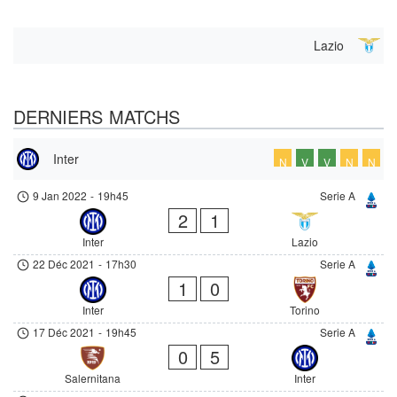
Lazio
DERNIERS MATCHS
Inter
N
V
V
N
N
9 Jan 2022
-
19h45
Serie A
2
1
Inter
Lazio
22 Déc 2021
-
17h30
Serie A
1
0
Inter
Torino
17 Déc 2021
-
19h45
Serie A
0
5
Salernitana
Inter