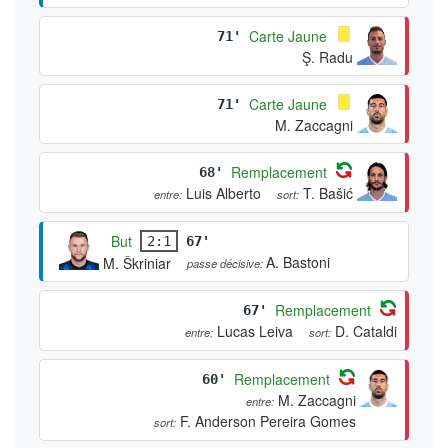
Carte Jaune
71'
Ş. Radu
Carte Jaune
71'
M. Zaccagni
Remplacement
68'
Luis Alberto
T. Bašić
entre:
sort:
But
2:1
67'
A. Bastoni
M. Škriniar
passe décisive:
Remplacement
67'
Lucas Leiva
D. Cataldi
entre:
sort:
Remplacement
60'
M. Zaccagni
entre:
F. Anderson Pereira Gomes
sort: