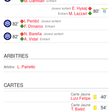
M. Darmian
Entrant
E. Hysaj
Joueur sortant
80'
M. Lazzari
Entrant
I. Perišić
Joueur sortant
82'
F. Dimarco
Entrant
N. Barella
Joueur sortant
82'
A. Vidal
Entrant
ARBITRES
L. Pairetto
Arbitre:
CARTES
Carte Jaune
40'
Luiz Felipe
Carte Jaune
54'
T. Bašić