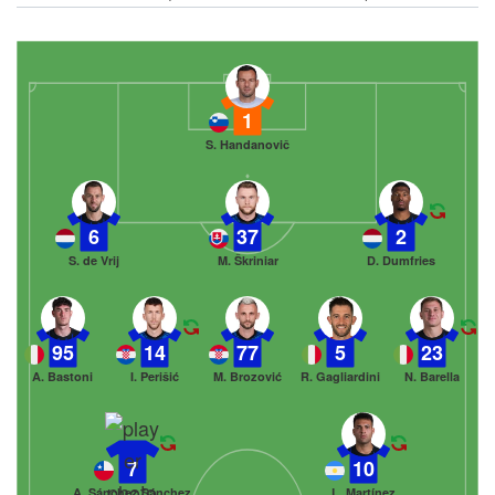
1
S. Handanovič
6
37
2
S. de Vrij
M. Škriniar
D. Dumfries
95
14
77
5
23
A. Bastoni
I. Perišić
M. Brozović
R. Gagliardini
N. Barella
7
10
A. Sánchez Sánchez
L. Martínez