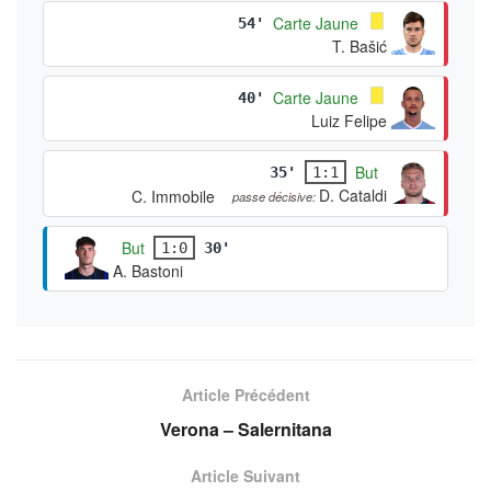
Carte Jaune
54'
T. Bašić
Carte Jaune
40'
Luiz Felipe
But
35'
1:1
D. Cataldi
C. Immobile
passe décisive:
But
1:0
30'
A. Bastoni
Article Précédent
Verona – Salernitana
Article Suivant