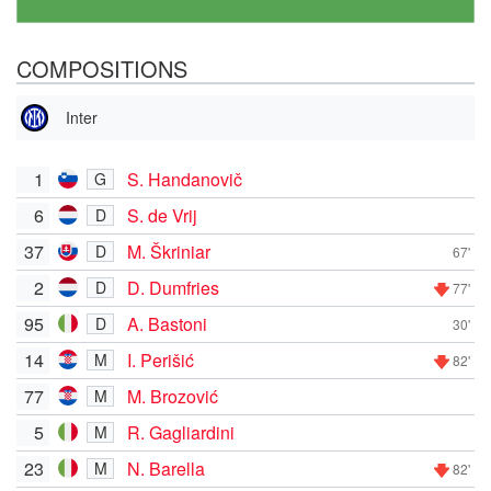
COMPOSITIONS
Inter
1
S. Handanovič
G
6
S. de Vrij
D
37
M. Škriniar
D
67'
2
D. Dumfries
D
77'
95
A. Bastoni
D
30'
14
I. Perišić
M
82'
77
M. Brozović
M
5
R. Gagliardini
M
23
N. Barella
M
82'