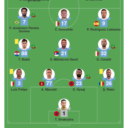
7
17
9
F. Anderson Pereira
C. Immobile
P. Rodríguez Ledesma
Gomes
88
21
32
T. Bašić
S. Milinković-Savić
D. Cataldi
3
77
23
26
Luiz Felipe
A. Marušić
E. Hysaj
Ş. Radu
1
T. Strakosha