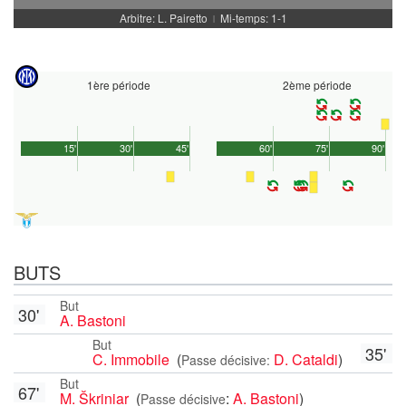
Arbitre: L. Pairetto
Mi-temps: 1-1
|
1ère période
2ème période
15'
30'
45'
60'
75'
90'
BUTS
But
30'
A. Bastoni
But
35'
C. Immobile
(
D. Cataldi
)
Passe décisive:
But
67'
M. Škriniar
(
:
A. Bastoni
)
Passe décisive