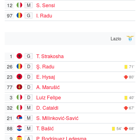
12
S. Sensi
M
97
I. Radu
G
Lazio
1
T. Strakosha
G
26
Ş. Radu
D
71'
23
E. Hysaj
D
80'
77
A. Marušić
D
3
Luiz Felipe
D
40'
32
D. Cataldi
M
67'
21
S. Milinković-Savić
M
88
T. Bašić
M
54'
68'
9
P. Rodríguez Ledesma
A