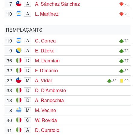
7
A. Sánchez Sánchez
A
73'
10
L. Martínez
A
73'
REMPLAÇANTS
19
C. Correa
A
73'
9
E. Džeko
A
73'
36
M. Darmian
D
77'
32
F. Dimarco
D
82'
22
A. Vidal
M
82'
90'
33
D. D'Ambrosio
D
13
A. Ranocchia
D
8
M. Vecino
M
40
W. Rovida
G
41
D. Curatolo
A