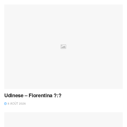
Udinese – Fiorentina ?:?
8 AOÛT 2026