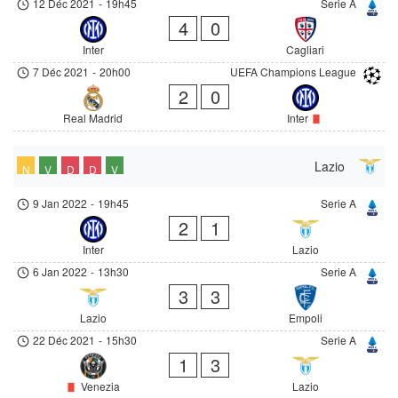
12 Déc 2021
-
19h45
Serie A
4
0
Inter
Cagliari
7 Déc 2021
-
20h00
UEFA Champions League
2
0
Real Madrid
Inter
Lazio
N
V
D
D
V
9 Jan 2022
-
19h45
Serie A
2
1
Inter
Lazio
6 Jan 2022
-
13h30
Serie A
3
3
Lazio
Empoli
22 Déc 2021
-
15h30
Serie A
1
3
Venezia
Lazio