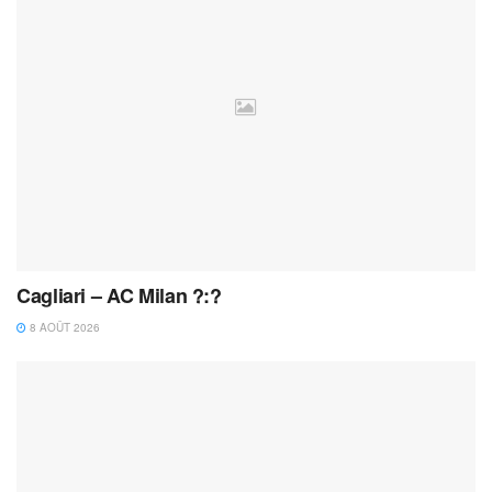
Cagliari – AC Milan ?:?
8 AOÛT 2026