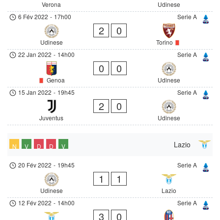
Verona
Udinese
6 Fév 2022
-
17h00
Serie A
2
0
Udinese
Torino
22 Jan 2022
-
14h00
Serie A
0
0
Genoa
Udinese
15 Jan 2022
-
19h45
Serie A
2
0
Juventus
Udinese
Lazio
N
V
D
D
V
20 Fév 2022
-
19h45
Serie A
1
1
Udinese
Lazio
12 Fév 2022
-
14h00
Serie A
3
0