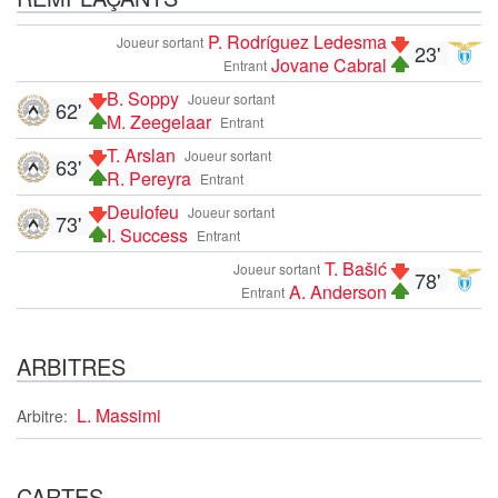
P. Rodríguez Ledesma
Joueur sortant
23'
Jovane Cabral
Entrant
B. Soppy
Joueur sortant
62'
M. Zeegelaar
Entrant
T. Arslan
Joueur sortant
63'
R. Pereyra
Entrant
Deulofeu
Joueur sortant
73'
I. Success
Entrant
T. Bašić
Joueur sortant
78'
A. Anderson
Entrant
ARBITRES
L. Massimi
Arbitre:
CARTES