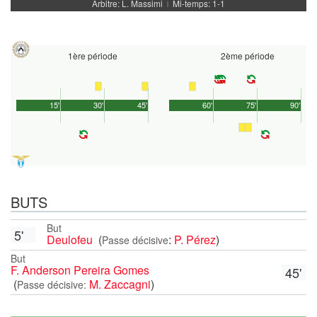
Arbitre: L. Massimi
Mi-temps: 1-1
|
1ère période
2ème période
15'
30'
45'
60'
75'
90'
BUTS
But
5'
Deulofeu
(
:
P. Pérez
)
Passe décisive
But
F. Anderson Pereira Gomes
45'
(
M. Zaccagni
)
Passe décisive: