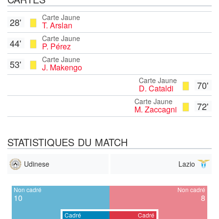
Carte Jaune
28'
T. Arslan
Carte Jaune
44'
P. Pérez
Carte Jaune
53'
J. Makengo
Carte Jaune
70'
D. Cataldi
Carte Jaune
72'
M. Zaccagni
STATISTIQUES DU MATCH
Udinese
Lazio
Non cadré
Non cadré
10
8
Cadré
Cadré