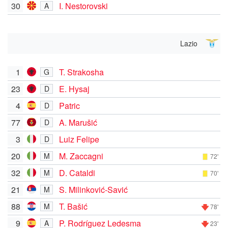
30
I. Nestorovski
A
Lazio
1
T. Strakosha
G
23
E. Hysaj
D
4
Patric
D
77
A. Marušić
D
3
Luiz Felipe
D
20
M. Zaccagni
M
72'
32
D. Cataldi
M
70'
21
S. Milinković-Savić
M
88
T. Bašić
M
78'
9
P. Rodríguez Ledesma
A
23'