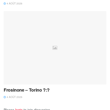
4 AOÛT 2026
Frosinone – Torino ?:?
4 AOÛT 2026
Please
login
to join discussion