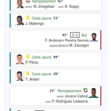
Remplacement
62'
M. Zeegelaar
B. Soppy
entre:
sort:
Carte Jaune
53'
J. Makengo
But
45'
1:1
F. Anderson Pereira Gomes
M. Zaccagni
passe décisive:
Carte Jaune
44'
P. Pérez
Carte Jaune
28'
T. Arslan
Remplacement
23'
Jovane Cabral
entre:
P. Rodríguez Ledesma
sort: