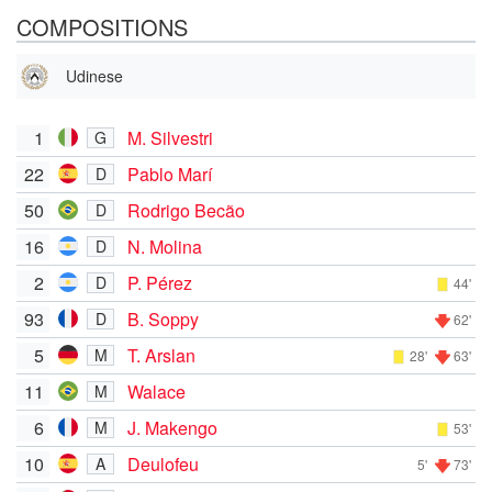
COMPOSITIONS
Udinese
1
M. Silvestri
G
22
Pablo Marí
D
50
Rodrigo Becão
D
16
N. Molina
D
2
P. Pérez
D
44'
93
B. Soppy
D
62'
5
T. Arslan
M
28'
63'
11
Walace
M
6
J. Makengo
M
53'
10
Deulofeu
A
5'
73'