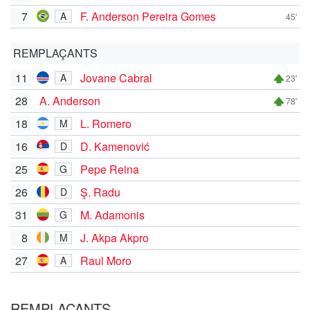
7
F. Anderson Pereira Gomes
A
45'
REMPLAÇANTS
11
Jovane Cabral
A
23'
28
A. Anderson
78'
18
L. Romero
M
16
D. Kamenović
D
25
Pepe Reina
G
26
Ş. Radu
D
31
M. Adamonis
G
8
J. Akpa Akpro
M
27
Raul Moro
A
REMPLAÇANTS