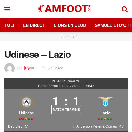
TOLI
EN DIRECT
LIONS EN CLUB
SAMUEL ETO’O FI
PUBLICITÉ
Udinese – Lazio
par
juyas
9 avril 2022
Italie
Journée 26
|
Dacia Arena
20 Fév 2022
-
19h45
|
1
:
1
MATCH TERMINÉ
Udinese
Lazio
Deulofeu
5'
F. Anderson Pereira Gomes
45'