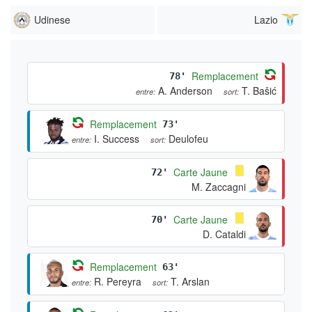
Udinese
Lazio
Remplacement
78'
A. Anderson
T. Bašić
entre:
sort:
Remplacement
73'
I. Success
Deulofeu
entre:
sort:
Carte Jaune
72'
M. Zaccagni
Carte Jaune
70'
D. Cataldi
Remplacement
63'
R. Pereyra
T. Arslan
entre:
sort: