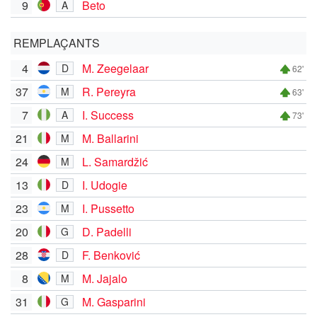
9
Beto
A
REMPLAÇANTS
4
M. Zeegelaar
D
62'
37
R. Pereyra
M
63'
7
I. Success
A
73'
21
M. Ballarini
M
24
L. Samardžić
M
13
I. Udogie
D
23
I. Pussetto
M
20
D. Padelli
G
28
F. Benković
D
8
M. Jajalo
M
31
M. Gasparini
G