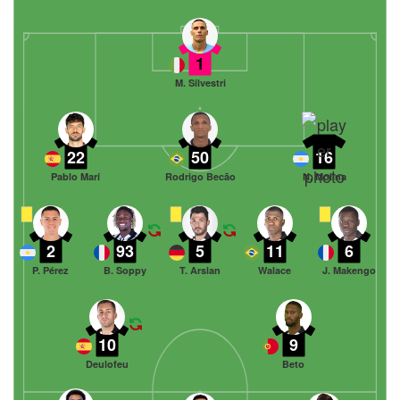
1
M. Silvestri
22
50
16
Pablo Marí
Rodrigo Becão
N. Molina
2
93
5
11
6
P. Pérez
B. Soppy
T. Arslan
Walace
J. Makengo
10
9
Deulofeu
Beto