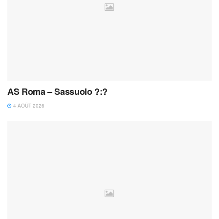
AS Roma – Sassuolo ?:?
4 AOÛT 2026