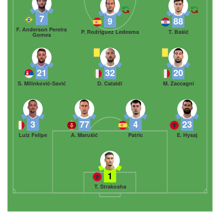
7
9
88
F. Anderson Pereira
P. Rodríguez Ledesma
T. Bašić
Gomes
21
32
20
S. Milinković-Savić
D. Cataldi
M. Zaccagni
3
77
4
23
Luiz Felipe
A. Marušić
Patric
E. Hysaj
1
T. Strakosha