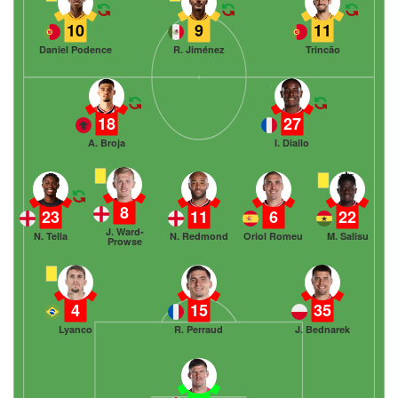
10
9
11
Daniel Podence
R. Jiménez
Trincão
18
27
A. Broja
I. Diallo
8
23
11
6
22
J. Ward-
N. Tella
N. Redmond
Oriol Romeu
M. Salisu
Prowse
4
15
35
Lyanco
R. Perraud
J. Bednarek