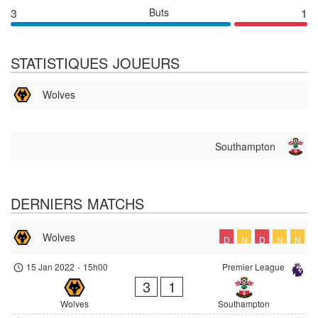
3
Buts
1
STATISTIQUES JOUEURS
Wolves
Southampton
DERNIERS MATCHS
Wolves
D
N
D
N
N
15 Jan 2022
-
15h00
Premier League
3
1
Wolves
Southampton