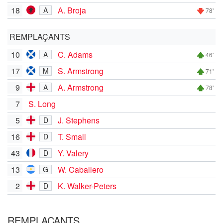
18
A. Broja
A
78'
REMPLAÇANTS
10
C. Adams
A
46'
17
S. Armstrong
M
71'
9
A. Armstrong
A
78'
7
S. Long
5
J. Stephens
D
16
T. Small
D
43
Y. Valery
D
13
W. Caballero
G
2
K. Walker-Peters
D
REMPLAÇANTS