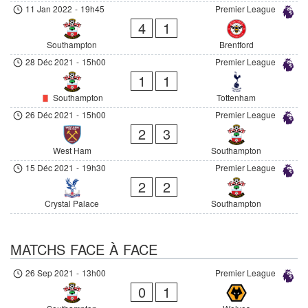
11 Jan 2022
-
19h45
Premier League
4
1
Southampton
Brentford
28 Déc 2021
-
15h00
Premier League
1
1
Southampton
Tottenham
26 Déc 2021
-
15h00
Premier League
2
3
West Ham
Southampton
15 Déc 2021
-
19h30
Premier League
2
2
Crystal Palace
Southampton
MATCHS FACE À FACE
26 Sep 2021
-
13h00
Premier League
0
1