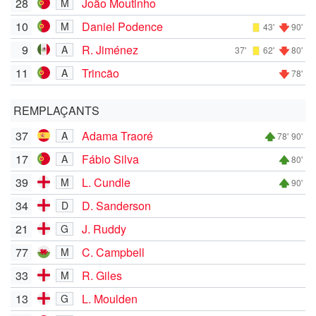
28
João Moutinho
M
10
Daniel Podence
M
43'
90'
9
R. Jiménez
A
37'
62'
80'
11
Trincão
A
78'
REMPLAÇANTS
37
Adama Traoré
A
78'
90'
17
Fábio Silva
A
80'
39
L. Cundle
M
90'
34
D. Sanderson
D
21
J. Ruddy
G
77
C. Campbell
M
33
R. Giles
M
13
L. Moulden
G