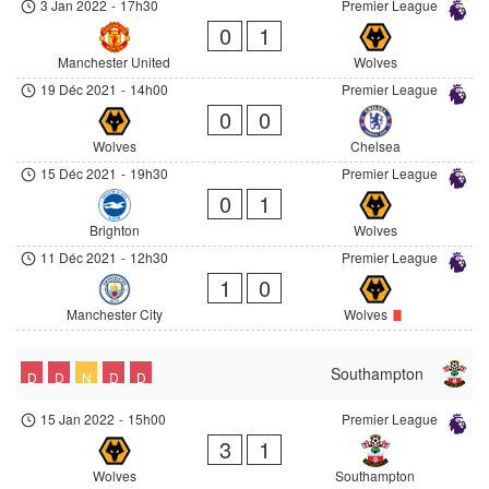
3 Jan 2022
-
17h30
Premier League
0
1
Manchester United
Wolves
19 Déc 2021
-
14h00
Premier League
0
0
Wolves
Chelsea
15 Déc 2021
-
19h30
Premier League
0
1
Brighton
Wolves
11 Déc 2021
-
12h30
Premier League
1
0
Manchester City
Wolves
Southampton
D
D
N
D
D
15 Jan 2022
-
15h00
Premier League
3
1
Wolves
Southampton