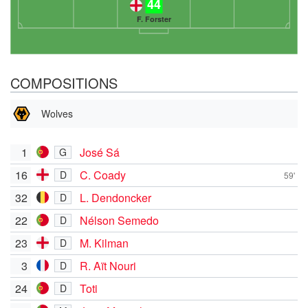
44
F. Forster
COMPOSITIONS
Wolves
1
José Sá
G
16
C. Coady
D
59'
32
L. Dendoncker
D
22
Nélson Semedo
D
23
M. Kilman
D
3
R. Aït Nouri
D
24
Toti
D