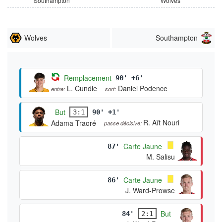
Southampton
Wolves
Wolves
Southampton
Remplacement
90' +6'
L. Cundle
Daniel Podence
entre:
sort:
But
3:1
90' +1'
R. Aït Nouri
Adama Traoré
passe décisive:
Carte Jaune
87'
M. Salisu
Carte Jaune
86'
J. Ward-Prowse
But
84'
2:1