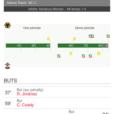
Adama Traoré
90'+1'
Arbitre: Salisbury Michael
Mi-temps: 1-0
|
1ère période
2ème période
15'
30'
45'
60'
75'
90'
6'
BUTS
But (sur pénalty)
37'
R. Jiménez
But
59'
C. Coady
But
84'