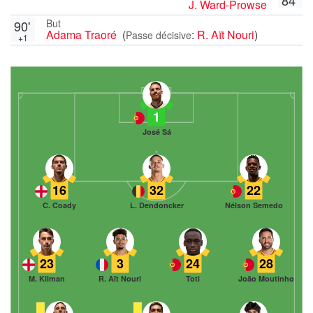
J. Ward-Prowse
But
90'
Adama Traoré
(
:
R. Aït Nouri
)
Passe décisive
+1
1
José Sá
16
32
22
C. Coady
L. Dendoncker
Nélson Semedo
23
3
24
28
M. Kilman
R. Aït Nouri
Toti
João Moutinho