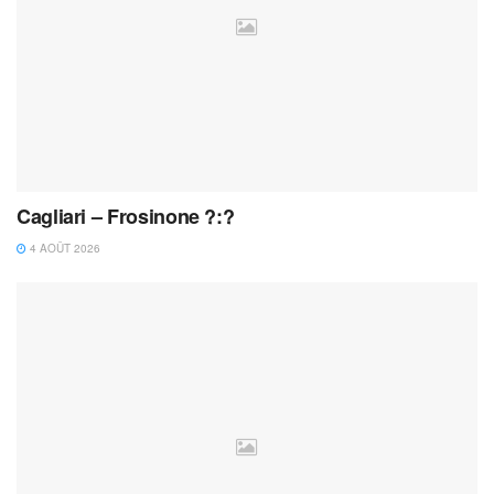
Cagliari – Frosinone ?:?
4 AOÛT 2026