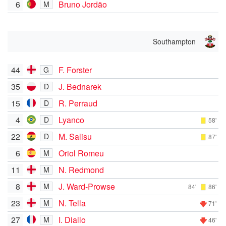
6
Bruno Jordão
M
Southampton
44
F. Forster
G
35
J. Bednarek
D
15
R. Perraud
D
4
Lyanco
D
58'
22
M. Salisu
D
87'
6
Oriol Romeu
M
11
N. Redmond
M
8
J. Ward-Prowse
M
84'
86'
23
N. Tella
M
71'
27
I. Diallo
M
46'