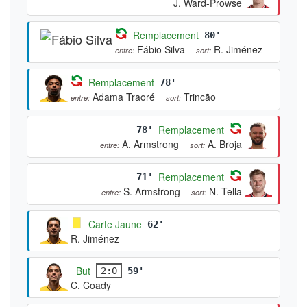
J. Ward-Prowse
Remplacement
80'
Fábio Silva
R. Jiménez
entre:
sort:
Remplacement
78'
Adama Traoré
Trincão
entre:
sort:
Remplacement
78'
A. Armstrong
A. Broja
entre:
sort:
Remplacement
71'
S. Armstrong
N. Tella
entre:
sort:
Carte Jaune
62'
R. Jiménez
But
2:0
59'
C. Coady