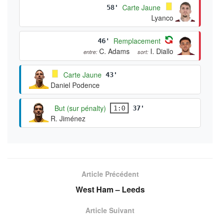
Carte Jaune
58'
Lyanco
Remplacement
46'
C. Adams
I. Diallo
entre:
sort:
Carte Jaune
43'
Daniel Podence
But (sur pénalty)
1:0
37'
R. Jiménez
Article Précédent
West Ham – Leeds
Article Suivant