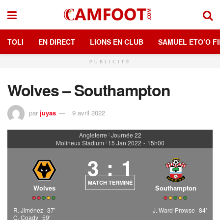
TOLI
EN DIRECT
LIONS EN CLUB
SAMUEL ETO’O FI
PUBLICITÉ
Wolves – Southampton
par
juyas
9 avril 2022
Angleterre
Journée 22
|
Molineux Stadium
15 Jan 2022
-
15h00
|
3
:
1
MATCH TERMINÉ
Wolves
Southampton
R. Jiménez
37'
J. Ward-Prowse
84'
C. Coady
59'