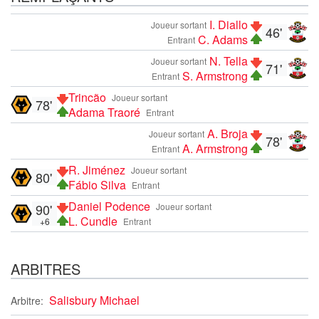
I. Diallo
Joueur sortant
46'
C. Adams
Entrant
N. Tella
Joueur sortant
71'
S. Armstrong
Entrant
Trincão
Joueur sortant
78'
Adama Traoré
Entrant
A. Broja
Joueur sortant
78'
A. Armstrong
Entrant
R. Jiménez
Joueur sortant
80'
Fábio Silva
Entrant
Daniel Podence
90'
Joueur sortant
L. Cundle
+6
Entrant
ARBITRES
Salisbury Michael
Arbitre: