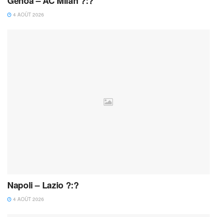
Genoa – AC Milan ?:?
4 AOÛT 2026
Napoli – Lazio ?:?
4 AOÛT 2026