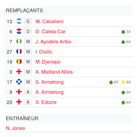
REMPLAÇANTS
13
W. Caballero
G
6
D. Ćaleta-Car
D
34'
7
J. Ayodele-Aribo
M
64'
27
I. Diallo
M
19
M. Djenepo
M
3
A. Maitland-Niles
M
17
S. Armstrong
M
85'
89'
9
A. Armstrong
A
64'
23
S. Edozie
A
64'
ENTRAÎNEUR
N. Jones