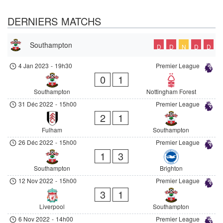
DERNIERS MATCHS
Southampton
D
D
N
D
D
4 Jan 2023
-
19h30
Premier League
0
1
Southampton
Nottingham Forest
31 Déc 2022
-
15h00
Premier League
2
1
Fulham
Southampton
26 Déc 2022
-
15h00
Premier League
1
3
Southampton
Brighton
12 Nov 2022
-
15h00
Premier League
3
1
Liverpool
Southampton
6 Nov 2022
-
14h00
Premier League