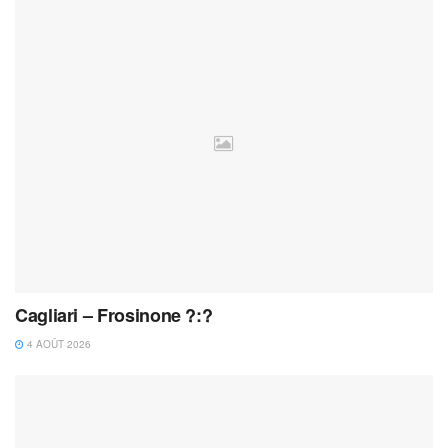
Cagliari – Frosinone ?:?
4 AOÛT 2026