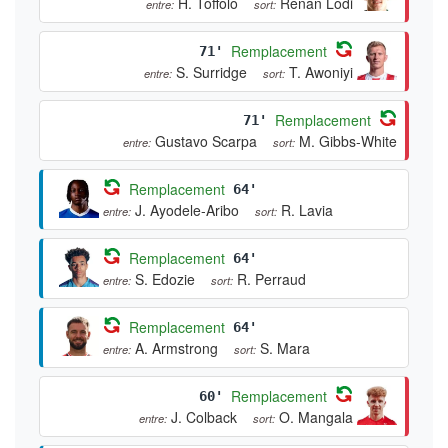
H. Toffolo
Renan Lodi
entre:
sort:
Remplacement
71'
S. Surridge
T. Awoniyi
entre:
sort:
Remplacement
71'
Gustavo Scarpa
M. Gibbs-White
entre:
sort:
Remplacement
64'
J. Ayodele-Aribo
R. Lavia
entre:
sort:
Remplacement
64'
S. Edozie
R. Perraud
entre:
sort:
Remplacement
64'
A. Armstrong
S. Mara
entre:
sort:
Remplacement
60'
J. Colback
O. Mangala
entre:
sort: