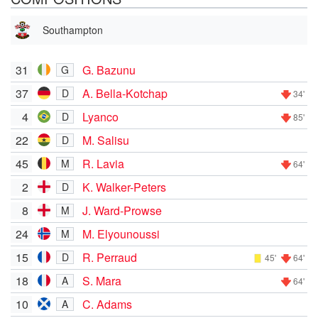
Southampton
31
G. Bazunu
G
37
A. Bella-Kotchap
D
34'
4
Lyanco
D
85'
22
M. Salisu
D
45
R. Lavia
M
64'
2
K. Walker-Peters
D
8
J. Ward-Prowse
M
24
M. Elyounoussi
M
15
R. Perraud
D
45'
64'
18
S. Mara
A
64'
10
C. Adams
A