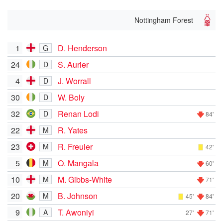
Nottingham Forest
1
D. Henderson
G
24
S. Aurier
D
4
J. Worrall
D
30
W. Boly
D
32
Renan Lodi
D
84'
22
R. Yates
M
23
R. Freuler
M
42'
5
O. Mangala
M
60'
10
M. Gibbs-White
M
71'
20
B. Johnson
M
45'
84'
9
T. Awoniyi
A
27'
71'