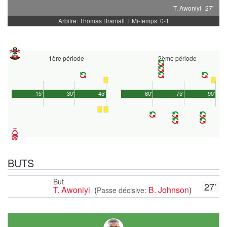
T. Awoniyi
27'
Arbitre: Thomas Bramall
Mi-temps: 0-1
|
1ère période
2ème période
15'
30'
45'
60'
75'
90'
BUTS
But
27'
T. Awoniyi
(
B. Johnson
)
Passe décisive: