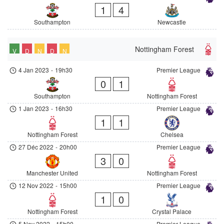
1
4
Southampton
Newcastle
Nottingham Forest
V
D
N
D
N
4 Jan 2023
-
19h30
Premier League
0
1
Southampton
Nottingham Forest
1 Jan 2023
-
16h30
Premier League
1
1
Nottingham Forest
Chelsea
27 Déc 2022
-
20h00
Premier League
3
0
Manchester United
Nottingham Forest
12 Nov 2022
-
15h00
Premier League
1
0
Nottingham Forest
Crystal Palace
5 Nov 2022
-
15h00
Premier League