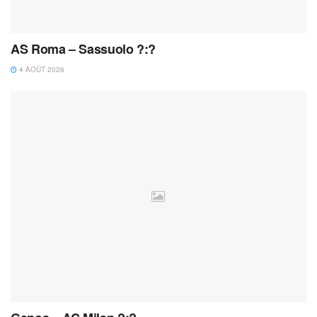
AS Roma – Sassuolo ?:?
4 AOÛT 2026