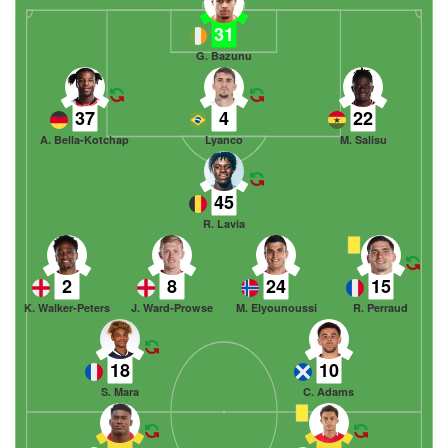
31
G. Bazunu
37
4
22
A. Bella-Kotchap
Lyanco
M. Salisu
45
R. Lavia
2
8
24
15
K. Walker-Peters
J. Ward-Prowse
M. Elyounoussi
R. Perraud
18
10
S. Mara
C. Adams