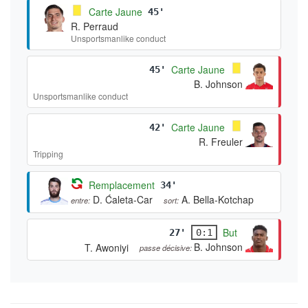
Carte Jaune
45'
R. Perraud
Unsportsmanlike conduct
Carte Jaune
45'
B. Johnson
Unsportsmanlike conduct
Carte Jaune
42'
R. Freuler
Tripping
Remplacement
34'
D. Ćaleta-Car
A. Bella-Kotchap
entre:
sort:
But
27'
0:1
B. Johnson
T. Awoniyi
passe décisive: