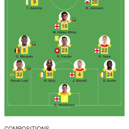
9
20
T. Awoniyi
B. Johnson
10
M. Gibbs-White
5
23
22
O. Mangala
R. Freuler
R. Yates
32
30
4
24
Renan Lodi
W. Boly
J. Worrall
S. Aurier
1
D. Henderson
COMPOSITIONS