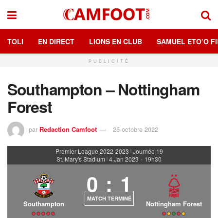
TOLI
EN DIRECT
LIONS EN CLUB
SAMUEL ETO’O FI
PUBLICITÉ
Southampton – Nottingham
Forest
par
Redaction Camfoot
25 octobre 2022
Premier League 2022-2023
Journée 19
|
St. Mary's Stadium
4 Jan 2023
-
19h30
|
0
:
1
MATCH TERMINÉ
Southampton
Nottingham Forest