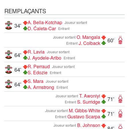
REMPLAÇANTS
A. Bella-Kotchap
Joueur sortant
34'
D. Ćaleta-Car
Entrant
O. Mangala
Joueur sortant
60'
J. Colback
Entrant
R. Lavia
Joueur sortant
64'
J. Ayodele-Aribo
Entrant
R. Perraud
Joueur sortant
64'
S. Edozie
Entrant
S. Mara
Joueur sortant
64'
A. Armstrong
Entrant
T. Awoniyi
Joueur sortant
71'
S. Surridge
Entrant
M. Gibbs-White
Joueur sortant
71'
Gustavo Scarpa
Entrant
B. Johnson
Joueur sortant
84'