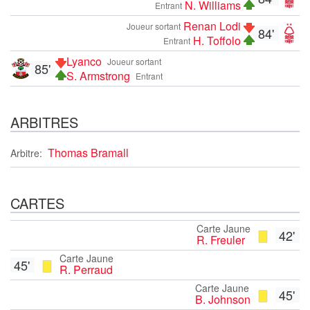
N. Williams
Entrant
Renan Lodi
Joueur sortant
84'
H. Toffolo
Entrant
Lyanco
Joueur sortant
85'
S. Armstrong
Entrant
ARBITRES
Thomas Bramall
Arbitre:
CARTES
Carte Jaune
42'
R. Freuler
Carte Jaune
45'
R. Perraud
Carte Jaune
45'
B. Johnson