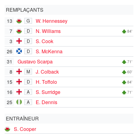
REMPLAÇANTS
13
W. Hennessey
G
7
N. Williams
D
84'
3
S. Cook
D
26
S. McKenna
D
31
Gustavo Scarpa
71'
8
J. Colback
M
60'
15
H. Toffolo
D
84'
16
S. Surridge
A
71'
25
E. Dennis
A
ENTRAÎNEUR
S. Cooper