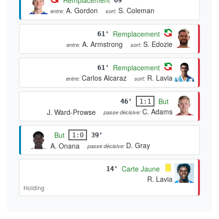
A. Gordon
S. Coleman
entre:
sort:
Remplacement
61'
A. Armstrong
S. Edozie
entre:
sort:
Remplacement
61'
Carlos Alcaraz
R. Lavia
entre:
sort:
But
46'
1:1
C. Adams
J. Ward-Prowse
passe décisive:
But
1:0
39'
D. Gray
A. Onana
passe décisive:
Carte Jaune
14'
R. Lavia
Holding