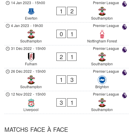
14 Jan 2023
-
15h00
Premier League
1
2
Everton
Southampton
4 Jan 2023
-
19h30
Premier League
0
1
Southampton
Nottingham Forest
31 Déc 2022
-
15h00
Premier League
2
1
Fulham
Southampton
26 Déc 2022
-
15h00
Premier League
1
3
Southampton
Brighton
12 Nov 2022
-
15h00
Premier League
3
1
Liverpool
Southampton
MATCHS FACE À FACE