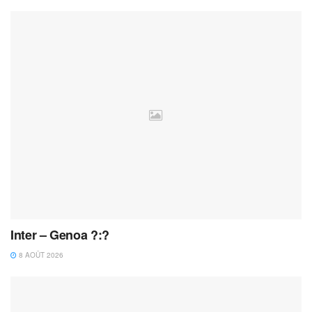
Inter – Genoa ?:?
8 AOÛT 2026