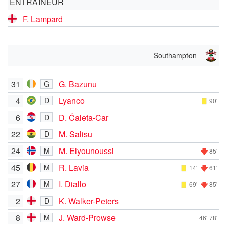
ENTRAÎNEUR
F. Lampard
Southampton
31
G. Bazunu
G
4
Lyanco
D
90'
6
D. Ćaleta-Car
D
22
M. Salisu
D
24
M. Elyounoussi
M
85'
45
R. Lavia
M
14'
61'
27
I. Diallo
M
69'
85'
2
K. Walker-Peters
D
8
J. Ward-Prowse
M
46'
78'