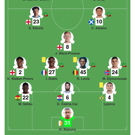
23
10
S. Edozie
C. Adams
8
J. Ward-Prowse
2
27
45
24
K. Walker-Peters
I. Diallo
R. Lavia
M. Elyounoussi
22
6
4
M. Salisu
D. Ćaleta-Car
Lyanco
31
G. Bazunu