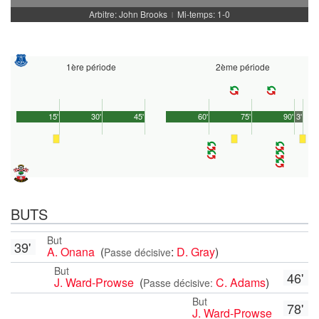
Arbitre: John Brooks
Mi-temps: 1-0
|
1ère période
2ème période
15'
30'
45'
60'
75'
90'
3'
BUTS
But
39'
A. Onana
(
:
D. Gray
)
Passe décisive
But
46'
J. Ward-Prowse
(
C. Adams
)
Passe décisive:
But
78'
J. Ward-Prowse