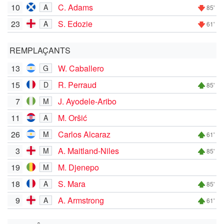
10
C. Adams
A
85'
23
S. Edozie
A
61'
REMPLAÇANTS
13
W. Caballero
G
15
R. Perraud
D
85'
7
J. Ayodele-Aribo
M
11
M. Oršić
A
26
Carlos Alcaraz
M
61'
3
A. Maitland-Niles
M
85'
19
M. Djenepo
M
18
S. Mara
A
85'
9
A. Armstrong
A
61'