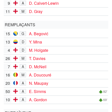
9
D. Calvert-Lewin
A
11
D. Gray
M
REMPLAÇANTS
15
A. Begović
G
13
Y. Mina
D
4
M. Holgate
D
26
T. Davies
M
7
D. McNeil
A
16
A. Doucouré
M
20
N. Maupay
A
50
E. Simms
A
82'
10
A. Gordon
A
69'