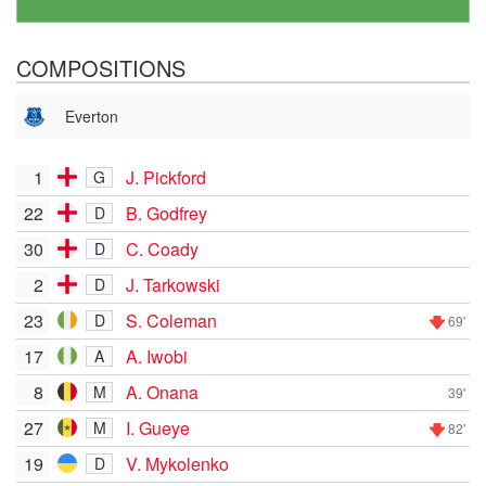
COMPOSITIONS
Everton
1
J. Pickford
G
22
B. Godfrey
D
30
C. Coady
D
2
J. Tarkowski
D
23
S. Coleman
D
69'
17
A. Iwobi
A
8
A. Onana
M
39'
27
I. Gueye
M
82'
19
V. Mykolenko
D