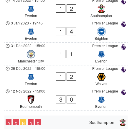
14 Jan 2023
-
15h00
Premier League
1
2
Everton
Southampton
3 Jan 2023
-
19h45
Premier League
1
4
Everton
Brighton
31 Déc 2022
-
15h00
Premier League
1
1
Manchester City
Everton
26 Déc 2022
-
15h00
Premier League
1
2
Everton
Wolves
12 Nov 2022
-
15h00
Premier League
3
0
Bournemouth
Everton
Southampton
D
D
N
D
D