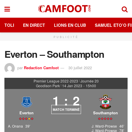
TOLI
EN DIRECT
LIONS EN CLUB
SAMUEL ETO’O FI
PUBLICITÉ
Everton – Southampton
par
Redaction Camfoot
30 juillet 2022
Premier League 2022-2023
Journée 20
|
Goodison Park
14 Jan 2023
-
15h00
|
1
:
2
MATCH TERMINÉ
Everton
Southampton
A. Onana
39'
J. Ward-Prowse
46'
J. Ward-Prowse
78'