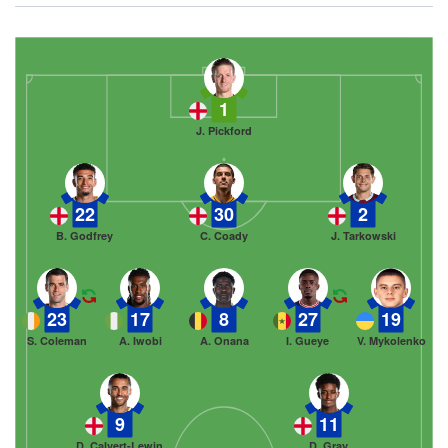
1
J. Pickford
22
30
2
B. Godfrey
C. Coady
J. Tarkowski
23
17
8
27
19
S. Coleman
A. Iwobi
A. Onana
I. Gueye
V. Mykolenko
9
11
D. Calvert-Lewin
D. Gray