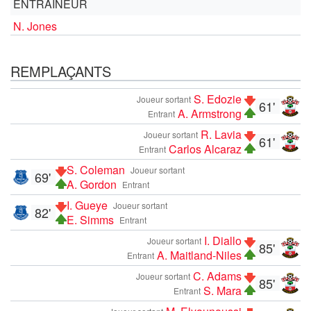
ENTRAÎNEUR
N. Jones
REMPLAÇANTS
S. Edozie
Joueur sortant
61'
A. Armstrong
Entrant
R. Lavia
Joueur sortant
61'
Carlos Alcaraz
Entrant
S. Coleman
Joueur sortant
69'
A. Gordon
Entrant
I. Gueye
Joueur sortant
82'
E. Simms
Entrant
I. Diallo
Joueur sortant
85'
A. Maitland-Niles
Entrant
C. Adams
Joueur sortant
85'
S. Mara
Entrant