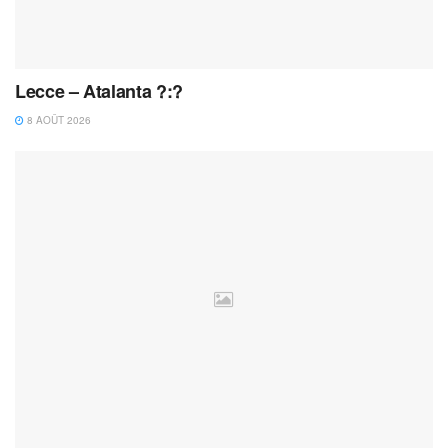
Lecce – Atalanta ?:?
8 AOÛT 2026