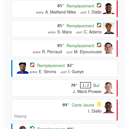
Remplacement
85'
A. Maitland-Niles
I. Diallo
entre:
sort:
Remplacement
85'
S. Mara
C. Adams
entre:
sort:
Remplacement
85'
R. Perraud
M. Elyounoussi
entre:
sort:
Remplacement
82'
E. Simms
I. Gueye
entre:
sort:
But
78'
1:2
J. Ward-Prowse
Carte Jaune
69'
I. Diallo
Tripping
Remplacement
69'