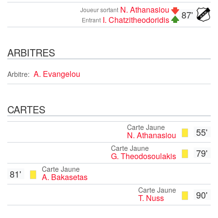
N. Athanasiou
Joueur sortant
87'
I. Chatzitheodoridis
Entrant
ARBITRES
A. Evangelou
Arbitre:
CARTES
Carte Jaune
55'
N. Athanasiou
Carte Jaune
79'
G. Theodosoulakis
Carte Jaune
81'
A. Bakasetas
Carte Jaune
90'
T. Nuss