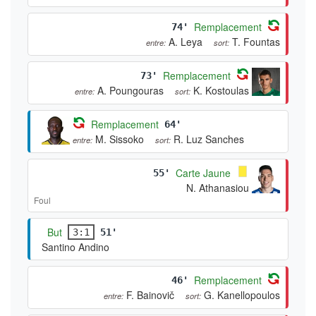
Remplacement
74'
A. Leya
T. Fountas
entre:
sort:
Remplacement
73'
A. Poungouras
K. Kostoulas
entre:
sort:
Remplacement
64'
M. Sissoko
R. Luz Sanches
entre:
sort:
Carte Jaune
55'
N. Athanasiou
Foul
But
3:1
51'
Santino Andino
Remplacement
46'
F. Bainovič
G. Kanellopoulos
entre:
sort: