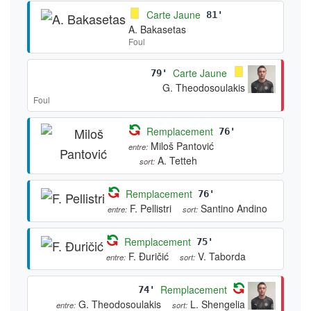
Carte Jaune
81'
A. Bakasetas
Foul
Carte Jaune
79'
G. Theodosoulakis
Foul
Remplacement
76'
Miloš Pantović
entre:
A. Tetteh
sort:
Remplacement
76'
F. Pellistri
Santino Andino
entre:
sort:
Remplacement
75'
F. Đuričić
V. Taborda
entre:
sort:
Remplacement
74'
G. Theodosoulakis
L. Shengelia
entre:
sort: