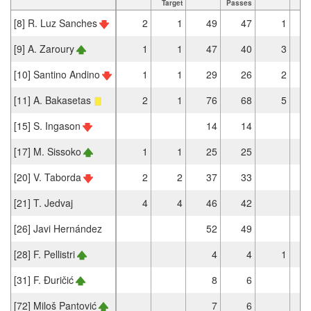
Target
Passes
[8] R. Luz Sanches
2
1
49
47
1
[9] A. Zaroury
1
1
47
40
3
[10] Santino Andino
1
1
29
26
2
[11] A. Bakasetas
2
1
76
68
5
[15] S. Ingason
14
14
[17] M. Sissoko
1
1
25
25
[20] V. Taborda
2
2
37
33
[21] T. Jedvaj
4
4
46
42
[26] Javi Hernández
52
49
[28] F. Pellistri
4
4
1
[31] F. Đuričić
8
6
[72] Miloš Pantović
7
6