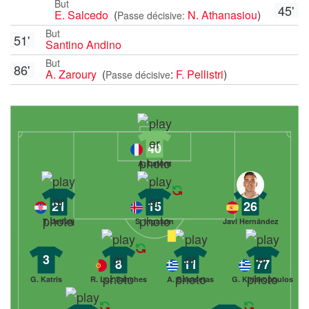
But
45'
E. Salcedo
(
N. Athanasiou
)
Passe décisive:
But
51'
Santino Andino
But
86'
A. Zaroury
(
:
F. Pellistri
)
Passe décisive
40
A. Lafont
21
15
26
T. Jedvaj
S. Ingason
Javi Hernández
3
8
11
77
G. Katris
R. Luz Sanches
A. Bakasetas
G. Kiriakopoulos