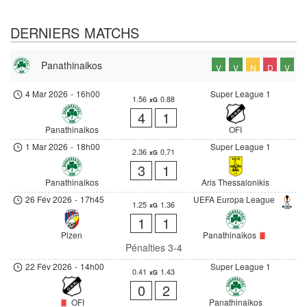
DERNIERS MATCHS
Panathinaikos
V
V
N
D
V
4 Mar 2026
-
16h00
Super League 1
1.56
0.88
xG
4
1
Panathinaikos
OFI
1 Mar 2026
-
18h00
Super League 1
2.36
0.71
xG
3
1
Panathinaikos
Aris Thessalonikis
26 Fév 2026
-
17h45
UEFA Europa League
1.25
1.36
xG
1
1
Plzen
Panathinaikos
Pénalties 3-4
22 Fév 2026
-
14h00
Super League 1
0.41
1.43
xG
0
2
OFI
Panathinaikos