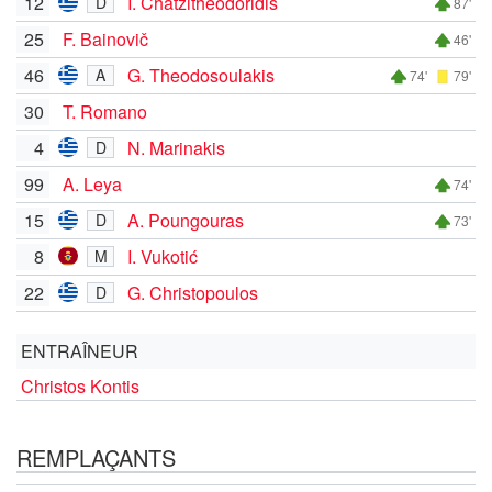
12
I. Chatzitheodoridis
D
87'
25
F. Bainovič
46'
46
G. Theodosoulakis
A
74'
79'
30
T. Romano
4
N. Marinakis
D
99
A. Leya
74'
15
A. Poungouras
D
73'
8
I. Vukotić
M
22
G. Christopoulos
D
ENTRAÎNEUR
Christos Kontis
REMPLAÇANTS