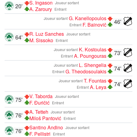
S. Ingason
Joueur sortant
20'
A. Zaroury
Entrant
G. Kanellopoulos
Joueur sortant
46'
F. Bainovič
Entrant
R. Luz Sanches
Joueur sortant
64'
M. Sissoko
Entrant
K. Kostoulas
Joueur sortant
73'
A. Poungouras
Entrant
L. Shengelia
Joueur sortant
74'
G. Theodosoulakis
Entrant
T. Fountas
Joueur sortant
74'
A. Leya
Entrant
V. Taborda
Joueur sortant
75'
F. Đuričić
Entrant
A. Tetteh
Joueur sortant
76'
Miloš Pantović
Entrant
Santino Andino
Joueur sortant
76'
F. Pellistri
Entrant