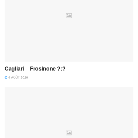
Cagliari – Frosinone ?:?
4 AOÛT 2026