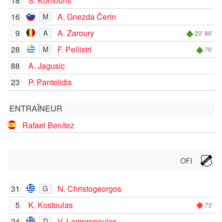
18
S. Kontouris
16
A. Gnezda Čerin
M
9
A. Zaroury
A
20'
86'
28
F. Pellistri
M
76'
88
A. Jagusic
23
P. Pantelidis
ENTRAÎNEUR
Rafael Benítez
OFI
31
N. Christogeorgos
G
5
K. Kostoulas
73'
24
V. Lampropoulos
D