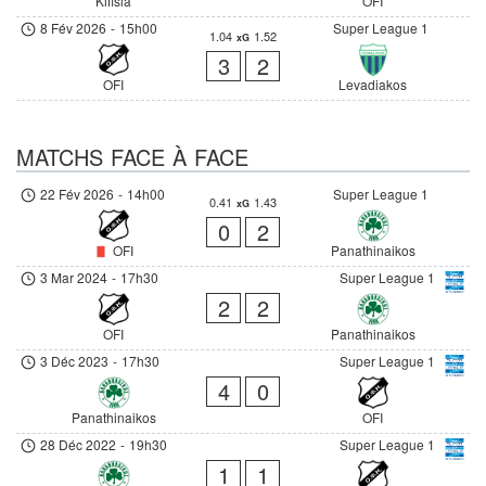
Kifisia
OFI
8 Fév 2026
-
15h00
Super League 1
1.04
1.52
xG
3
2
OFI
Levadiakos
MATCHS FACE À FACE
22 Fév 2026
-
14h00
Super League 1
0.41
1.43
xG
0
2
OFI
Panathinaikos
3 Mar 2024
-
17h30
Super League 1
2
2
OFI
Panathinaikos
3 Déc 2023
-
17h30
Super League 1
4
0
Panathinaikos
OFI
28 Déc 2022
-
19h30
Super League 1
1
1