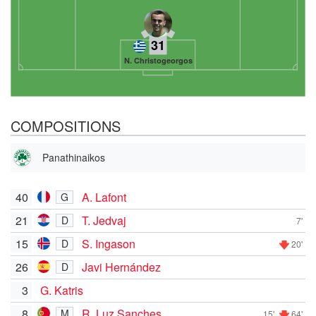
31
N. Christogeorgos
COMPOSITIONS
Panathinaikos
40
A. Lafont
G
21
T. Jedvaj
D
7'
15
S. Ingason
D
20'
26
Javi Hernández
D
3
G. Katris
8
R. Luz Sanches
M
15'
64'