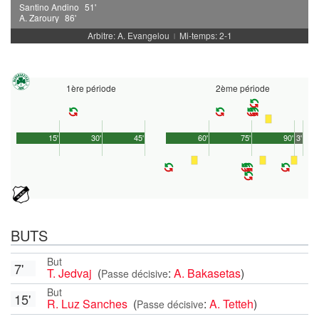
Santino Andino
51'
A. Zaroury
86'
Arbitre: A. Evangelou
Mi-temps: 2-1
|
1ère période
2ème période
15'
30'
45'
60'
75'
90'
3'
BUTS
But
7'
T. Jedvaj
(
:
A. Bakasetas
)
Passe décisive
But
15'
R. Luz Sanches
(
:
A. Tetteh
)
Passe décisive