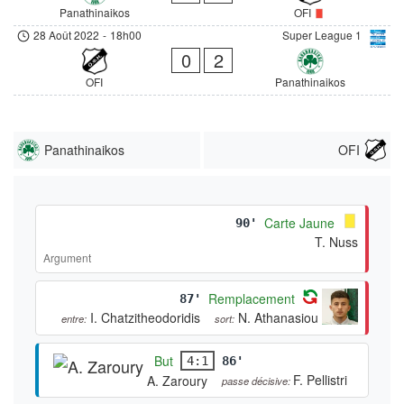
Panathinaikos
OFI
28 Août 2022
-
18h00
Super League 1
0
2
OFI
Panathinaikos
Panathinaikos
OFI
Carte Jaune
90'
T. Nuss
Argument
Remplacement
87'
I. Chatzitheodoridis
N. Athanasiou
entre:
sort:
But
4:1
86'
F. Pellistri
A. Zaroury
passe décisive: