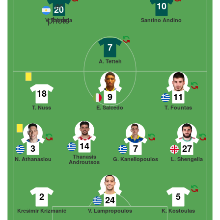
10
20
V. Taborda
Santino Andino
7
A. Tetteh
18
9
11
T. Nuss
E. Salcedo
T. Fountas
14
3
7
27
Thanasis
N. Athanasiou
G. Kanellopoulos
L. Shengelia
Androutsos
2
5
24
Krešimir Krizmanić
V. Lampropoulos
K. Kostoulas