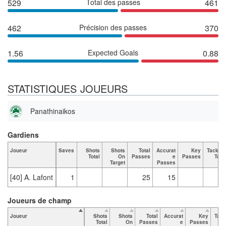
529
Total des passes
461
462
Précision des passes
370
1.56
Expected Goals
0.88
STATISTIQUES JOUEURS
Panathinaikos
Gardiens
Joueur
Saves
Shots
Shots
Total
Accurat
Key
Tackles
Total
On
Passes
e
Passes
Total
Target
Passes
[40] A. Lafont
1
25
15
Joueurs de champ
Joueur
Shots
Shots
Total
Accurat
Key
Tack
Total
On
Passes
e
Passes
T