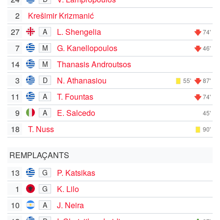
2
Krešimir Krizmanić
27
L. Shengelia
A
74'
7
G. Kanellopoulos
M
46'
14
Thanasis Androutsos
M
3
N. Athanasiou
D
55'
87'
11
T. Fountas
A
74'
9
E. Salcedo
A
45'
18
T. Nuss
90'
REMPLAÇANTS
13
P. Katsikas
G
1
K. Lilo
G
10
J. Neira
A