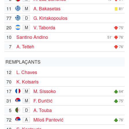
11
A. Bakasetas
M
81'
77
G. Kiriakopoulos
D
20
V. Taborda
M
75'
10
Santino Andino
51'
76'
7
A. Tetteh
76'
REMPLAÇANTS
12
L. Chaves
70
K. Kotsaris
17
M. Sissoko
M
64'
31
F. Đuričić
M
75'
5
A. Touba
D
72
Miloš Pantović
A
76'