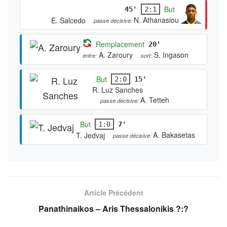
But
45'
2:1
N. Athanasiou
E. Salcedo
passe décisive:
Remplacement
20'
A. Zaroury
S. Ingason
entre:
sort:
But
2:0
15'
R. Luz Sanches
A. Tetteh
passe décisive:
But
1:0
7'
A. Bakasetas
T. Jedvaj
passe décisive:
Article Précédent
Panathinaikos – Aris Thessalonikis ?:?