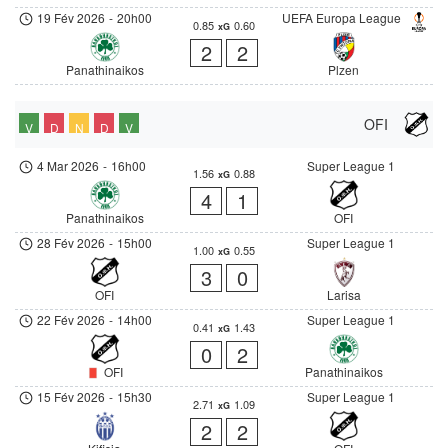
19 Fév 2026
-
20h00
UEFA Europa League
0.85
0.60
xG
2
2
Panathinaikos
Plzen
OFI
V
D
N
D
V
4 Mar 2026
-
16h00
Super League 1
1.56
0.88
xG
4
1
Panathinaikos
OFI
28 Fév 2026
-
15h00
Super League 1
1.00
0.55
xG
3
0
OFI
Larisa
22 Fév 2026
-
14h00
Super League 1
0.41
1.43
xG
0
2
OFI
Panathinaikos
15 Fév 2026
-
15h30
Super League 1
2.71
1.09
xG
2
2