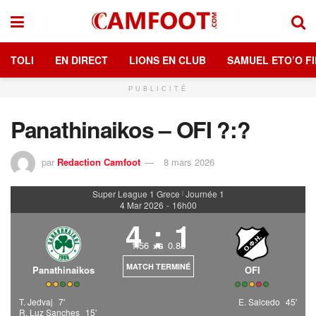
TOLI
EN DIRECT
LIONS EN CLUB
SAMUEL ETO’O FI
PUBLICITÉ
Panathinaikos – OFI ?:?
par
Redaction Camfoot
8 mars 2026
Super League 1 Grece
Journée 1
|
4 Mar 2026
-
16h00
4
:
1
1.56
0.88
xG
MATCH TERMINÉ
Panathinaikos
OFI
T. Jedvaj
7'
E. Salcedo
45'
R. Luz Sanches
15'