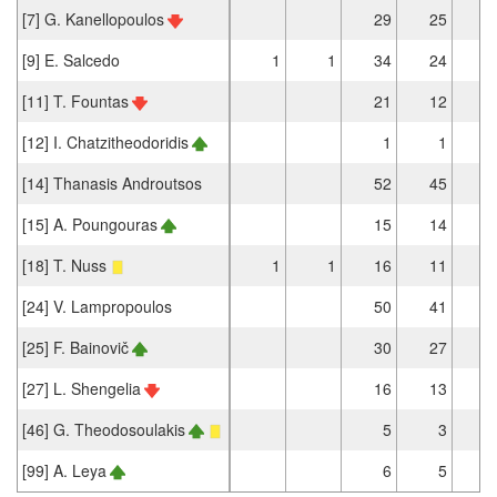
[7] G. Kanellopoulos
29
25
[9] E. Salcedo
1
1
34
24
[11] T. Fountas
21
12
[12] I. Chatzitheodoridis
1
1
[14] Thanasis Androutsos
52
45
[15] A. Poungouras
15
14
[18] T. Nuss
1
1
16
11
[24] V. Lampropoulos
50
41
[25] F. Bainovič
30
27
[27] L. Shengelia
16
13
[46] G. Theodosoulakis
5
3
[99] A. Leya
6
5