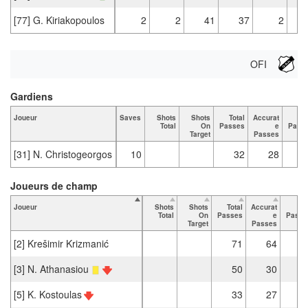
[77] G. Kiriakopoulos
2
2
41
37
2
OFI
Gardiens
Joueur
Saves
Shots
Shots
Total
Accurat
K
Total
On
Passes
e
Pass
Target
Passes
[31] N. Christogeorgos
10
32
28
Joueurs de champ
Joueur
Shots
Shots
Total
Accurat
Ke
Total
On
Passes
e
Passe
Target
Passes
[2] Krešimir Krizmanić
71
64
[3] N. Athanasiou
50
30
[5] K. Kostoulas
33
27