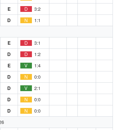
E
D
3:2
D
N
1:1
E
D
3:1
D
D
1:2
E
V
1:4
D
N
0:0
D
V
2:1
D
N
0:0
D
N
0:0
26