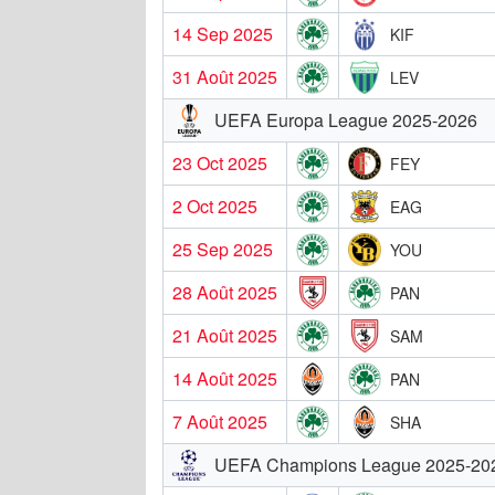
14 Sep 2025
KIF
31 Août 2025
LEV
UEFA Europa League 2025-2026
23 Oct 2025
FEY
2 Oct 2025
EAG
25 Sep 2025
YOU
28 Août 2025
PAN
21 Août 2025
SAM
14 Août 2025
PAN
7 Août 2025
SHA
UEFA Champions League 2025-20