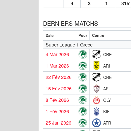
4
3
1
315′
DERNIERS MATCHS
Date
Pour
Contre
Super League 1 Grece
4 Mar 2026
CRE
1 Mar 2026
ARI
22 Fév 2026
CRE
15 Fév 2026
AEL
8 Fév 2026
OLY
1 Fév 2026
KIF
25 Jan 2026
ATR