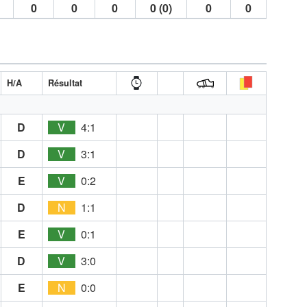
0
0
0
0 (0)
0
0
H/A
Résultat
D
V
4:1
D
V
3:1
E
V
0:2
D
N
1:1
E
V
0:1
D
V
3:0
E
N
0:0