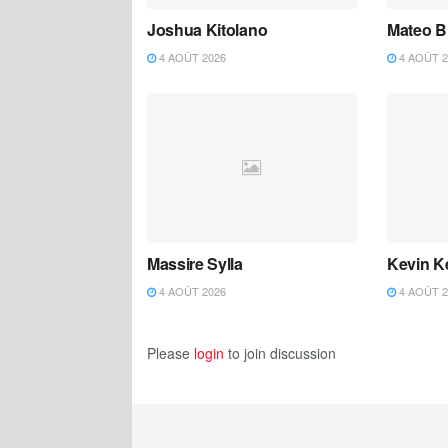
Joshua Kitolano
Mateo B
4 AOÛT 2026
4 AOÛT 2
Massire Sylla
Kevin K
4 AOÛT 2026
4 AOÛT 2
Please
login
to join discussion