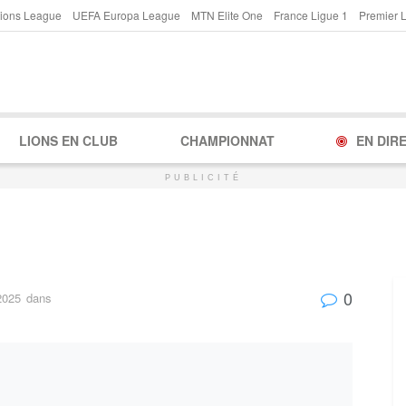
ions League
UEFA Europa League
MTN Elite One
France Ligue 1
Premier 
LIONS EN CLUB
CHAMPIONNAT
EN DIR
PUBLICITÉ
0
2025
dans