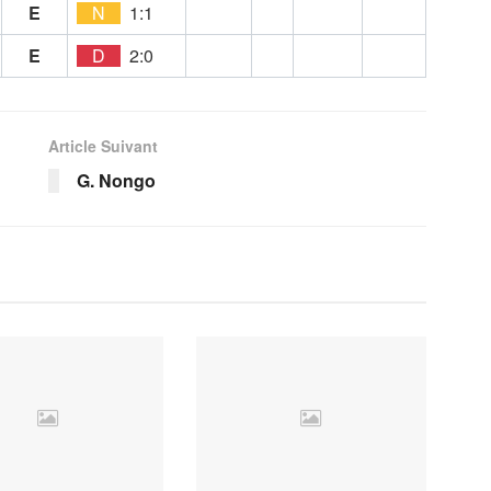
E
N
1:1
E
D
2:0
Article Suivant
G. Nongo