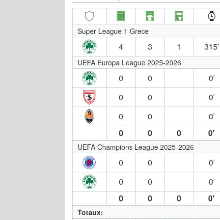
Super League 1 Grece
4
3
1
315′
UEFA Europa League 2025-2026
0
0
0′
0
0
0′
0
0
0′
0
0
0
0′
UEFA Champions League 2025-2026
0
0
0′
0
0
0′
0
0
0
0′
Totaux: