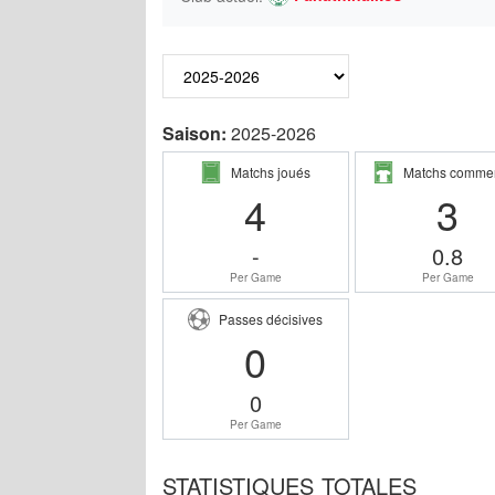
Saison:
2025-2026
Matchs joués
Matchs comme
4
3
-
0.8
Per Game
Per Game
Passes décisives
0
0
Per Game
STATISTIQUES TOTALES