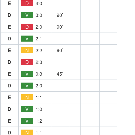
E
D
4:0
D
V
3:0
90`
E
D
2:0
90`
D
V
2:1
E
N
2:2
90`
D
D
2:3
E
V
0:3
45`
D
V
2:0
E
N
1:1
D
V
1:0
E
V
1:2
D
N
1:1