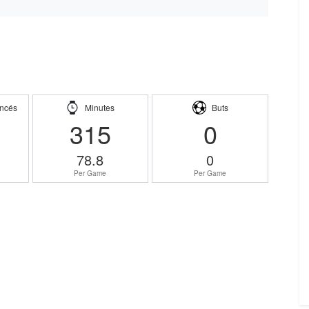
ncés
Minutes
Buts
315
0
78.8
0
Per Game
Per Game