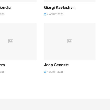
iondic
Giorgi Kavlashvili
026
4 AOÛT 2026
ers
Joep Geneste
026
4 AOÛT 2026