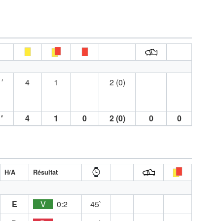
′
4
1
2 (0)
′
4
1
0
2 (0)
0
0
H/A
Résultat
E
V
0:2
45`