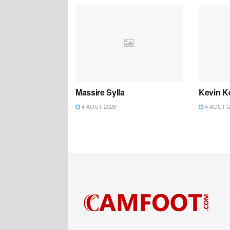
Massire Sylla
Kevin K
4 AOÛT 2026
4 AOÛT 2