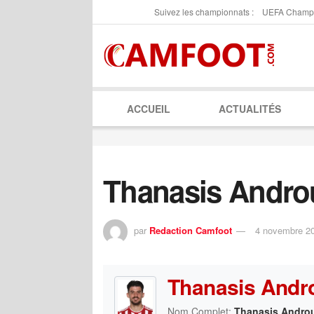
Suivez les championnats :
UEFA Champ
ACCUEIL
ACTUALITÉS
Thanasis Andro
par
Redaction Camfoot
4 novembre 2
Thanasis Andr
Nom Complet:
Thanasis Andro