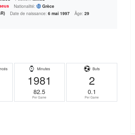
aeus
Nationalité:
Grèce
GR)
Date de naissance:
6 mai 1997
Âge:
29
ncés
Minutes
Buts
1981
2
82.5
0.1
Per Game
Per Game