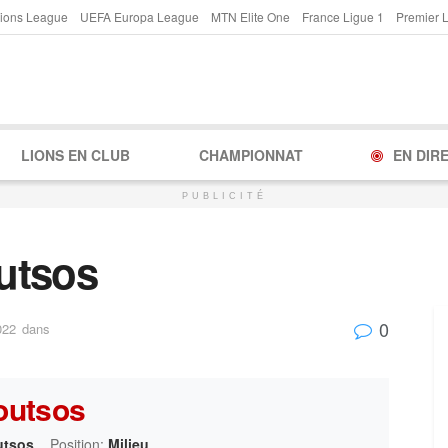
ions League
UEFA Europa League
MTN Elite One
France Ligue 1
Premier 
LIONS EN CLUB
CHAMPIONNAT
EN DIR
PUBLICITÉ
utsos
0
022
dans
outsos
utsos
Position:
Milieu