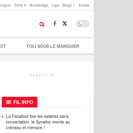
League
Serie A
Bundesliga
Liga
Belga 1
Suisse
ECT
TOLI SOUS LE MANGUIER
PUBLICITÉ
FIL INFO
La Fécafoot fixe les salaires sans
concertation, le Synafoc monte au
créneau et menace !