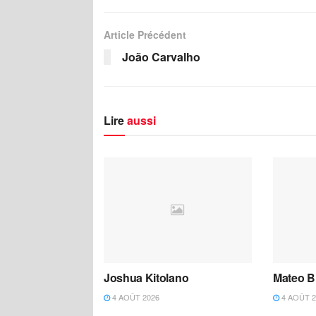
Article Précédent
João Carvalho
Lire
aussi
Joshua Kitolano
Mateo B
4 AOÛT 2026
4 AOÛT 2