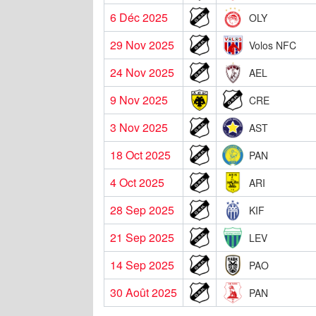
6 Déc 2025
OLY
29 Nov 2025
Volos NFC
24 Nov 2025
AEL
9 Nov 2025
CRE
3 Nov 2025
AST
18 Oct 2025
PAN
4 Oct 2025
ARI
28 Sep 2025
KIF
21 Sep 2025
LEV
14 Sep 2025
PAO
30 Août 2025
PAN