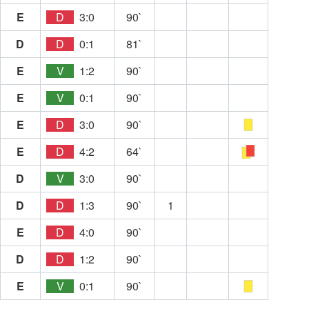
E
D
3:0
90`
D
D
0:1
81`
E
V
1:2
90`
E
V
0:1
90`
E
D
3:0
90`
E
D
4:2
64`
D
V
3:0
90`
D
D
1:3
90`
1
E
D
4:0
90`
D
D
1:2
90`
E
V
0:1
90`