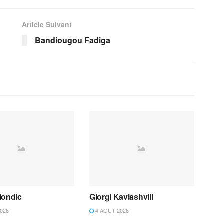
Article Suivant
Bandiougou Fadiga
iondic
Giorgi Kavlashvili
026
4 AOÛT 2026