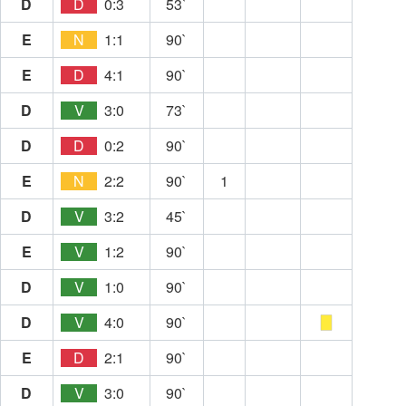
D
D
0:3
53`
E
N
1:1
90`
E
D
4:1
90`
D
V
3:0
73`
D
D
0:2
90`
E
N
2:2
90`
1
D
V
3:2
45`
E
V
1:2
90`
D
V
1:0
90`
D
V
4:0
90`
E
D
2:1
90`
D
V
3:0
90`