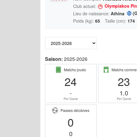
Olympiakos Pir
Club actuel:
(
Lieu de naissance:
Athína
Poids (kg):
65
Taille (cm):
174
Saison:
2025-2026
Matchs joués
Matchs comme
24
23
-
1.0
Per Game
Per Game
Passes décisives
0
0