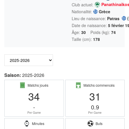
Panathinaiko
Club actuel:
Nationalité:
Grèce
Lieu de naissance:
Patras
Date de naissance:
5 février 1
Âge:
30
Poids (kg):
74
Taille (cm):
178
Saison:
2025-2026
Matchs joués
Matchs commencés
34
31
-
0.9
Per Game
Per Game
Minutes
Buts