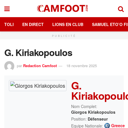
TOLI
EN DIRECT
LIONS EN CLUB
SAMUEL ETO’O FI
PUBLICITÉ
G. Kiriakopoulos
par
Redaction Camfoot
18 novembre 2025
G.
Kiriakopoul
Nom Complet:
Giorgos Kiriakopoulos
Position:
Défenseur
Greece
Equipe Nationale: