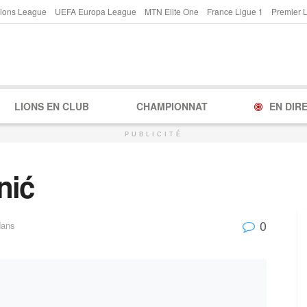
ions League
UEFA Europa League
MTN Elite One
France Ligue 1
Premier 
LIONS EN CLUB
CHAMPIONNAT
EN DIR
PUBLICITÉ
nić
0
dans