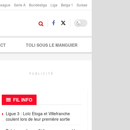
League
Serie A
Bundesliga
Liga
Belga 1
Suisse
ECT
TOLI SOUS LE MANGUIER
PUBLICITÉ
FIL INFO
Ligue 3 : Loïc Etoga et Villefranche
coulent lors de leur première sortie