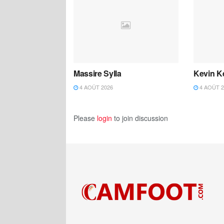
Massire Sylla
Kevin K
4 AOÛT 2026
4 AOÛT 2
Please
login
to join discussion