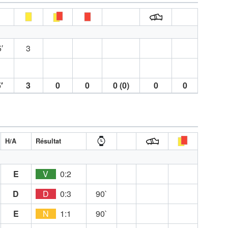
′
3
′
3
0
0
0 (0)
0
0
H/A
Résultat
E
V
0:2
D
D
0:3
90`
E
N
1:1
90`