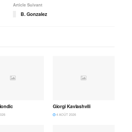
Article Suivant
B. Gonzalez
iondic
Giorgi Kavlashvili
026
4 AOÛT 2026