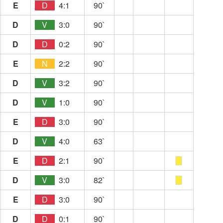
E
D
4:1
90`
D
V
3:0
90`
D
D
0:2
90`
E
N
2:2
90`
D
V
3:2
90`
D
V
1:0
90`
E
D
3:0
90`
D
V
4:0
63`
E
D
2:1
90`
D
V
3:0
82`
E
D
3:0
90`
D
D
0:1
90`