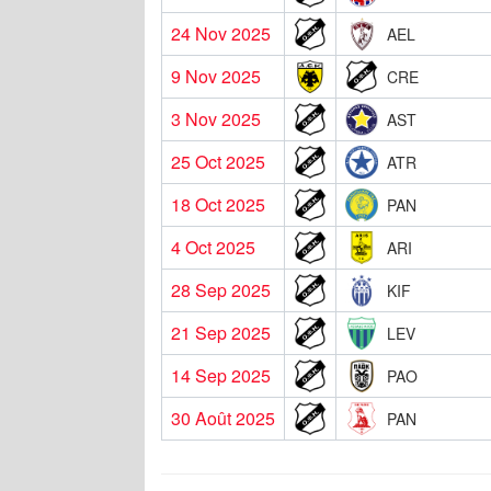
24 Nov 2025
AEL
9 Nov 2025
CRE
3 Nov 2025
AST
25 Oct 2025
ATR
18 Oct 2025
PAN
4 Oct 2025
ARI
28 Sep 2025
KIF
21 Sep 2025
LEV
14 Sep 2025
PAO
30 Août 2025
PAN