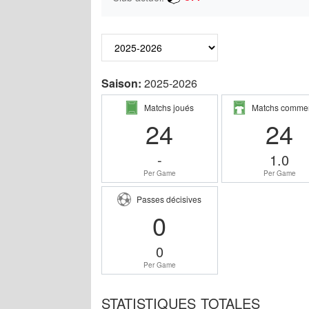
Saison:
2025-2026
Matchs joués
Matchs comme
24
24
-
1.0
Per Game
Per Game
Passes décisives
0
0
Per Game
STATISTIQUES TOTALES