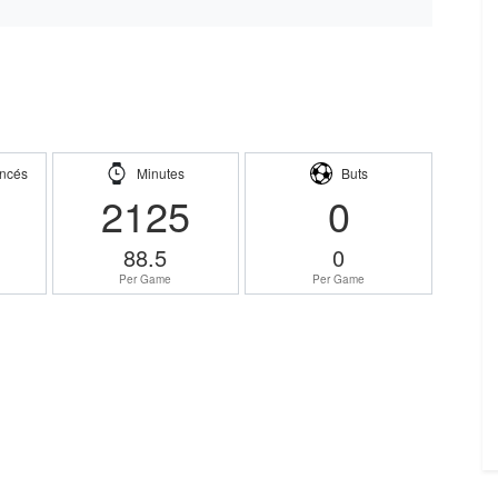
ncés
Minutes
Buts
2125
0
88.5
0
Per Game
Per Game