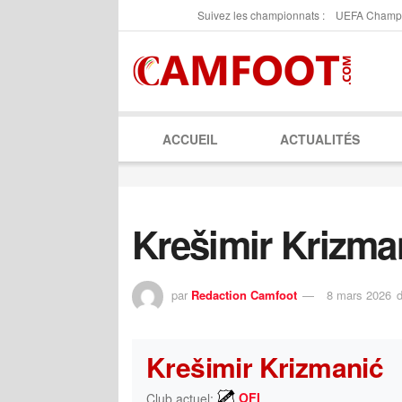
Suivez les championnats :
UEFA Champ
ACCUEIL
ACTUALITÉS
Krešimir Krizma
par
Redaction Camfoot
8 mars 2026
Krešimir Krizmanić
OFI
Club actuel: