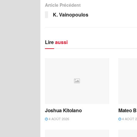
Article Précédent
K. Vainopoulos
Lire
aussi
Joshua Kitolano
Mateo B
4 AOÛT 2026
4 AOÛT 2