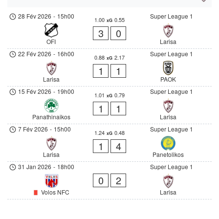
28 Fév 2026
-
15h00
Super League 1
1.00
0.55
xG
3
0
OFI
Larisa
22 Fév 2026
-
16h00
Super League 1
0.88
2.17
xG
1
1
Larisa
PAOK
15 Fév 2026
-
19h00
Super League 1
1.01
0.79
xG
1
1
Panathinaikos
Larisa
7 Fév 2026
-
15h00
Super League 1
1.24
0.48
xG
1
4
Larisa
Panetolikos
31 Jan 2026
-
18h00
Super League 1
0
2
Volos NFC
Larisa