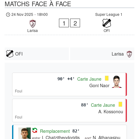
MATCHS FACE À FACE
24 Nov 2025
-
18h00
Super League 1
1
2
Larisa
OFI
OFI
Larisa
Carte Jaune
90' +4'
Goni Naor
Foul
Carte Jaune
88'
A. Kossonou
Foul
Remplacement
82'
I. Chatzitheodoridis
N. Athanasiou
entre:
sort: