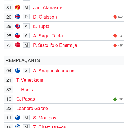
31
Jani Atanasov
M
20
D. Ólafsson
D
64'
29
Ľ. Tupta
A
25
Á. Sagal Tapia
A
73'
77
P. Sisto Ifolo Emirmija
M
46'
REMPLAÇANTS
94
A. Anagnostopoulos
G
21
T. Venetikidis
33
L. Rosic
19
G. Pasas
73'
23
Leandro Garate
11
S. Mourgos
M
18
Z. Chatzistravos
M