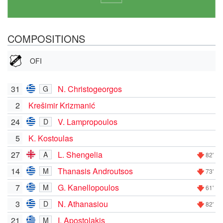
COMPOSITIONS
OFI
31
N. Christogeorgos
G
2
Krešimir Krizmanić
24
V. Lampropoulos
D
5
K. Kostoulas
27
L. Shengelia
A
82'
14
Thanasis Androutsos
M
73'
7
G. Kanellopoulos
M
61'
3
N. Athanasiou
D
82'
21
I. Apostolakis
M