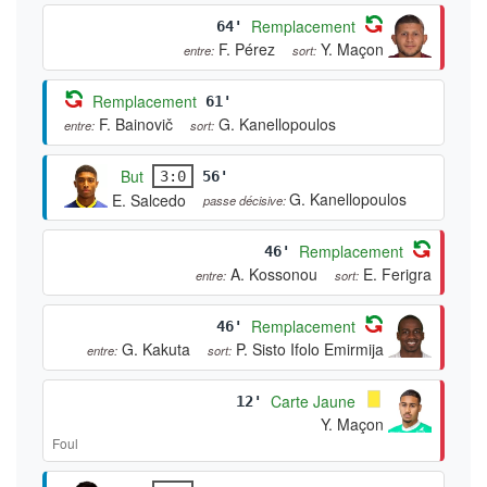
Remplacement
64'
F. Pérez
Y. Maçon
entre:
sort:
Remplacement
61'
F. Bainovič
G. Kanellopoulos
entre:
sort:
But
3:0
56'
G. Kanellopoulos
E. Salcedo
passe décisive:
Remplacement
46'
A. Kossonou
E. Ferigra
entre:
sort:
Remplacement
46'
G. Kakuta
P. Sisto Ifolo Emirmija
entre:
sort:
Carte Jaune
12'
Y. Maçon
Foul