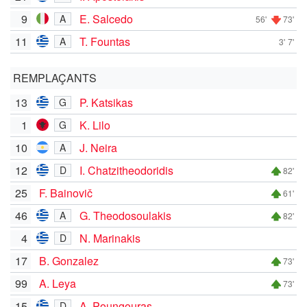
9
E. Salcedo
A
56'
73'
11
T. Fountas
A
3'
7'
REMPLAÇANTS
13
P. Katsikas
G
1
K. Lilo
G
10
J. Neira
A
12
I. Chatzitheodoridis
D
82'
25
F. Bainovič
61'
46
G. Theodosoulakis
A
82'
4
N. Marinakis
D
17
B. Gonzalez
73'
99
A. Leya
73'
15
A. Poungouras
D