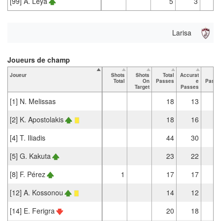
[99] A. Leya
5
3
Larisa
Joueurs de champ
Joueur
Shots
Shots
Total
Accurat
Ke
Total
On
Passes
e
Passe
Target
Passes
[1] N. Melissas
18
13
[2] K. Apostolakis
18
16
[4] T. Iliadis
44
30
[5] G. Kakuta
23
22
[8] F. Pérez
1
17
17
[12] A. Kossonou
14
12
[14] E. Ferigra
20
18