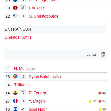
8
I. Vukotić
M
22
G. Christopoulos
D
ENTRAÎNEUR
Christos Kontis
Larisa
1
N. Melissas
28
Dylan Batubinsika
D
4
T. Iliadis
14
E. Ferigra
D
46'
27
Y. Maçon
D
12'
64'
15
Goni Naor
M
90'