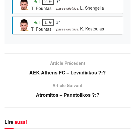
But
2:0
7'
L. Shengelia
T. Fountas
passe décisive:
But
1:0
3'
K. Kostoulas
T. Fountas
passe décisive:
Article Précédent
AEK Athens FC – Levadiakos ?:?
Article Suivant
Atromitos – Panetolikos ?:?
Lire
aussi