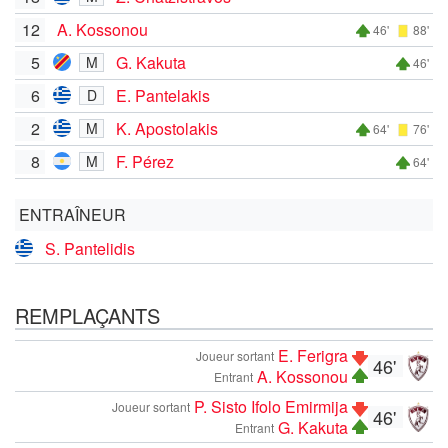
12
A. Kossonou
46'
88'
5
G. Kakuta
M
46'
6
E. Pantelakis
D
2
K. Apostolakis
M
64'
76'
8
F. Pérez
M
64'
ENTRAÎNEUR
S. Pantelidis
REMPLAÇANTS
E. Ferigra
Joueur sortant
46'
A. Kossonou
Entrant
P. Sisto Ifolo Emirmija
Joueur sortant
46'
G. Kakuta
Entrant