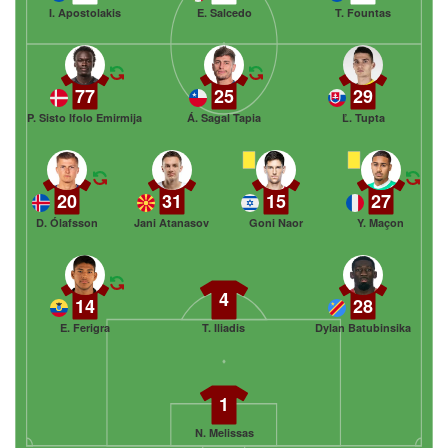
I. Apostolakis
E. Salcedo
T. Fountas
77
25
29
P. Sisto Ifolo Emirmija
Á. Sagal Tapia
Ľ. Tupta
20
31
15
27
D. Ólafsson
Jani Atanasov
Goni Naor
Y. Maçon
4
14
28
E. Ferigra
T. Iliadis
Dylan Batubinsika
1
N. Melissas