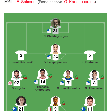
E. Salcedo
(
:
G. Kanellopoulos
)
Passe décisive
31
N. Christogeorgos
2
5
24
Krešimir Krizmanić
V. Lampropoulos
K. Kostoulas
14
27
7
3
Thanasis
L. Shengelia
G. Kanellopoulos
N. Athanasiou
Androutsos
21
9
11