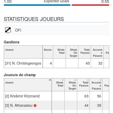
1.00
Expected Goals
0.55
STATISTIQUES JOUEURS
OFI
Gardiens
Joueur
Saves
Shots
Shots
Total
Accurat
K
Total
On
Passes
e
Pass
Target
Passes
[31] N. Christogeorgos
4
45
32
Joueurs de champ
Joueur
Shots
Shots
Total
Accurat
Ke
Total
On
Passes
e
Passe
Target
Passes
[2] Krešimir Krizmanić
63
56
[3] N. Athanasiou
44
38