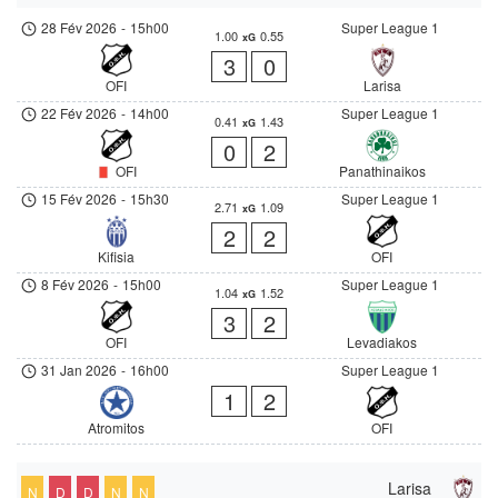
28 Fév 2026
-
15h00
Super League 1
1.00
0.55
xG
3
0
OFI
Larisa
22 Fév 2026
-
14h00
Super League 1
0.41
1.43
xG
0
2
OFI
Panathinaikos
15 Fév 2026
-
15h30
Super League 1
2.71
1.09
xG
2
2
Kifisia
OFI
8 Fév 2026
-
15h00
Super League 1
1.04
1.52
xG
3
2
OFI
Levadiakos
31 Jan 2026
-
16h00
Super League 1
1
2
Atromitos
OFI
Larisa
N
D
D
N
N