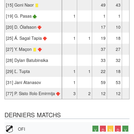
[15] Goni Naor
49
43
[19] G. Pasas
1
1
1
[20] D. Ólafsson
17
10
[25] Á. Sagal Tapia
1
1
19
18
[27] Y. Maçon
37
27
[28] Dylan Batubinsika
33
32
[29] Ľ. Tupta
1
1
22
18
[31] Jani Atanasov
1
59
53
[77] P. Sisto Ifolo Emirmija
3
2
12
12
DERNIERS MATCHS
OFI
V
D
N
D
V