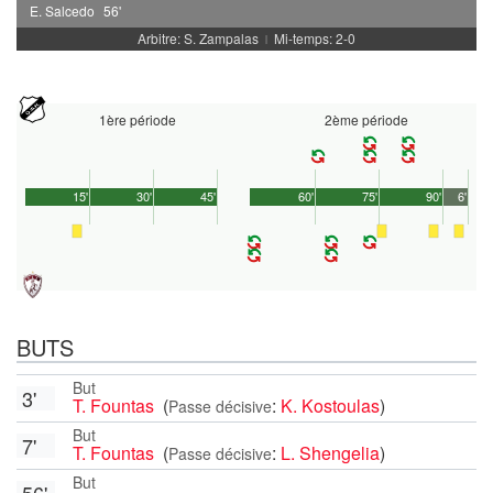
E. Salcedo
56'
Arbitre: S. Zampalas
Mi-temps: 2-0
|
1ère période
2ème période
15'
30'
45'
60'
75'
90'
6'
BUTS
But
3'
T. Fountas
(
:
K. Kostoulas
)
Passe décisive
But
7'
T. Fountas
(
:
L. Shengelia
)
Passe décisive
But
56'