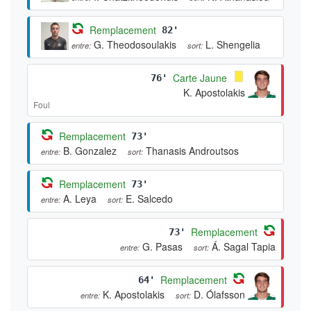
Remplacement
82'
G. Theodosoulakis
L. Shengelia
entre:
sort:
Carte Jaune
76'
K. Apostolakis
Foul
Remplacement
73'
B. Gonzalez
Thanasis Androutsos
entre:
sort:
Remplacement
73'
A. Leya
E. Salcedo
entre:
sort:
Remplacement
73'
G. Pasas
Á. Sagal Tapia
entre:
sort:
Remplacement
64'
K. Apostolakis
D. Ólafsson
entre:
sort: