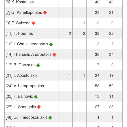
[5] K. Kostoulas
48
40
[7] G. Kanellopoulos
23
21
[9] E. Salcedo
1
1
12
9
[11] T. Fountas
2
2
32
22
[12] I. Chatzitheodoridis
3
2
[14] Thanasis Androutsos
38
34
[17] B. Gonzalez
1
7
6
[21] I. Apostolakis
1
1
24
19
[24] V. Lampropoulos
58
50
[25] F. Bainovič
13
11
[27] L. Shengelia
27
23
[46] G. Theodosoulakis
1
1