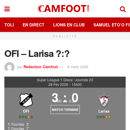
TOLI
EN DIRECT
LIONS EN CLUB
SAMUEL ETO’O FI
PUBLICITÉ
OFI – Larisa ?:?
par
Redaction Camfoot
8 mars 2026
Super League 1 Grece
Journée 23
|
28 Fév 2026
-
15h00
3
:
0
1.00
0.55
xG
MATCH TERMINÉ
OFI
Larisa
T. Fountas
3'
T. Fountas
7'