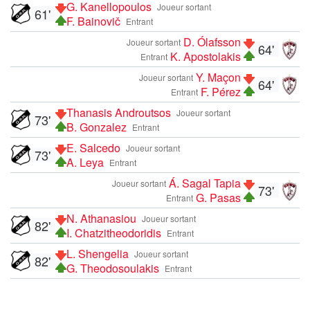
G. Kanellopoulos
Joueur sortant
61'
F. Bainovič
Entrant
D. Ólafsson
Joueur sortant
64'
K. Apostolakis
Entrant
Y. Maçon
Joueur sortant
64'
F. Pérez
Entrant
Thanasis Androutsos
Joueur sortant
73'
B. Gonzalez
Entrant
E. Salcedo
Joueur sortant
73'
A. Leya
Entrant
Á. Sagal Tapia
Joueur sortant
73'
G. Pasas
Entrant
N. Athanasiou
Joueur sortant
82'
I. Chatzitheodoridis
Entrant
L. Shengelia
Joueur sortant
82'
G. Theodosoulakis
Entrant