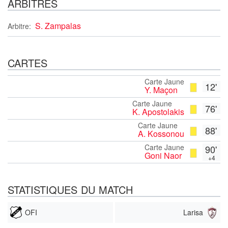
ARBITRES
S. Zampalas
Arbitre:
CARTES
Carte Jaune
12'
Y. Maçon
Carte Jaune
76'
K. Apostolakis
Carte Jaune
88'
A. Kossonou
Carte Jaune
90'
Goni Naor
+4
STATISTIQUES DU MATCH
OFI
Larisa