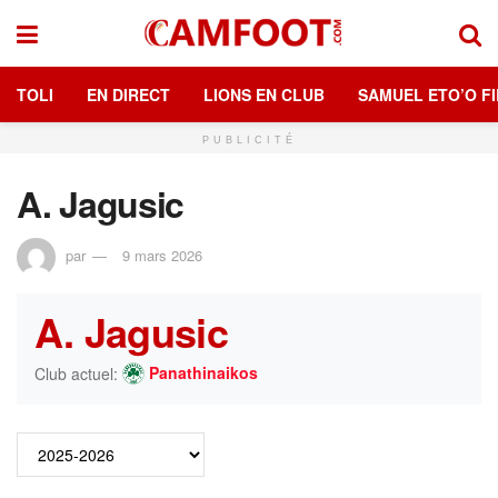
TOLI
EN DIRECT
LIONS EN CLUB
SAMUEL ETO’O FI
PUBLICITÉ
A. Jagusic
par
9 mars 2026
A. Jagusic
Panathinaikos
Club actuel: