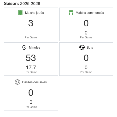
Saison:
2025-2026
Matchs joués
Matchs commencés
3
0
-
0
Per Game
Per Game
Minutes
Buts
53
0
17.7
0
Per Game
Per Game
Passes décisives
0
0
Per Game