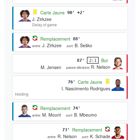
Carte Jaune
90' +2'
J. Zirkzee
Delay of game
Remplacement
88'
J. Zirkzee
B. Šeško
entre:
sort:
But
87'
2:1
R. Nelson
M. Jensen
passe décisive:
Carte Jaune
76'
I. Nascimento Rodrigues
Holding
Remplacement
74'
M. Mount
B. Mbeumo
entre:
sort:
Remplacement
73'
R. Nelson
K. Schade
entre:
sort: