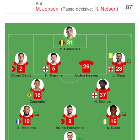
But
87'
M. Jensen
(
R. Nelson
)
Passe décisive:
31
S. Lammens
26
2
5
23
Diogo Dalot
H. Maguire
Ayden Heaven
L. Shaw
18
37
Casemiro
K. Mainoo
19
8
16
B. Mbeumo
Bruno Fernandes
A. Diallo