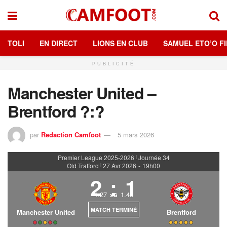
TOLI
EN DIRECT
LIONS EN CLUB
SAMUEL ETO’O FI
PUBLICITÉ
Manchester United –
Brentford ?:?
par
Redaction Camfoot
5 mars 2026
Premier League 2025-2026
Journée 34
|
Old Trafford
27 Avr 2026
-
19h00
|
2
:
1
1.27
1.43
xG
MATCH TERMINÉ
Manchester United
Brentford