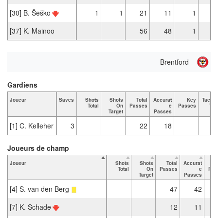
[30] B. Šeško
1
1
21
11
1
[37] K. Mainoo
56
48
1
Brentford
Gardiens
Joueur
Saves
Shots
Shots
Total
Accurat
Key
Tackle
Total
On
Passes
e
Passes
Tot
Target
Passes
[1] C. Kelleher
3
22
18
Joueurs de champ
Joueur
Shots
Shots
Total
Accurat
Total
On
Passes
e
Pas
Target
Passes
[4] S. van den Berg
47
42
[7] K. Schade
12
11