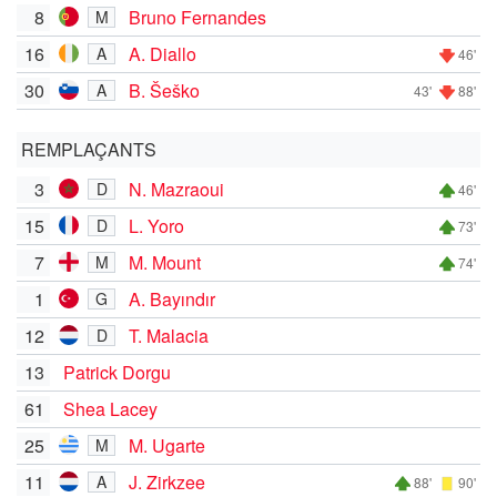
8
Bruno Fernandes
M
16
A. Diallo
A
46'
30
B. Šeško
A
43'
88'
REMPLAÇANTS
3
N. Mazraoui
D
46'
15
L. Yoro
D
73'
7
M. Mount
M
74'
1
A. Bayındır
G
12
T. Malacia
D
13
Patrick Dorgu
61
Shea Lacey
25
M. Ugarte
M
11
J. Zirkzee
A
88'
90'