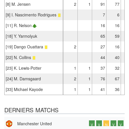
[8] M. Jensen
2
1
91
77
[9] I. Nascimento Rodrigues
7
6
[11] R. Nelson
16
16
[18] Y. Yarmolyuk
65
59
[19] Dango Ouattara
2
27
16
[22] N. Collins
44
40
[23] K. Lewis-Potter
1
1
37
32
[24] M. Damsgaard
2
1
76
67
[33] Michael Kayode
1
1
41
36
DERNIERS MATCHS
Manchester United
V
V
N
V
V