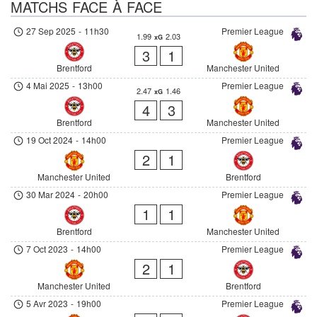
MATCHS FACE À FACE
27 Sep 2025
-
11h30
Premier League
1.99
2.03
xG
3
1
Brentford
Manchester United
4 Mai 2025
-
13h00
Premier League
2.47
1.46
xG
4
3
Brentford
Manchester United
19 Oct 2024
-
14h00
Premier League
2
1
Manchester United
Brentford
30 Mar 2024
-
20h00
Premier League
1
1
Brentford
Manchester United
7 Oct 2023
-
14h00
Premier League
2
1
Manchester United
Brentford
5 Avr 2023
-
19h00
Premier League