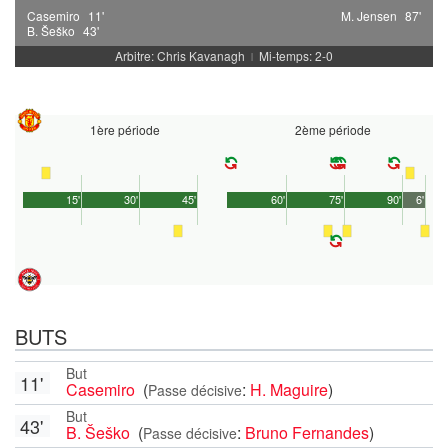
Casemiro
11'
M. Jensen
87'
B. Šeško
43'
Arbitre: Chris Kavanagh
Mi-temps: 2-0
|
1ère période
2ème période
15'
30'
45'
60'
75'
90'
6'
BUTS
But
11'
Casemiro
(
:
H. Maguire
)
Passe décisive
But
43'
B. Šeško
(
:
Bruno Fernandes
)
Passe décisive