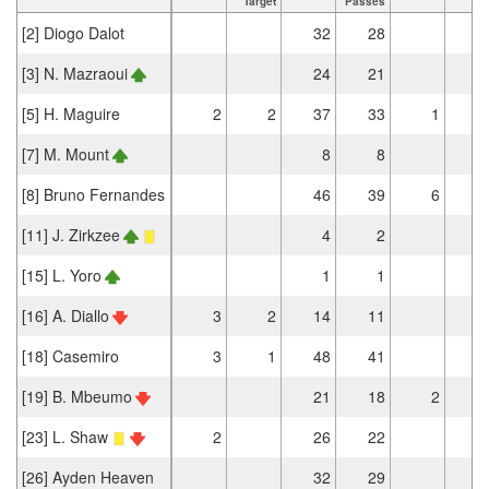
Target
Passes
[2] Diogo Dalot
32
28
[3] N. Mazraoui
24
21
[5] H. Maguire
2
2
37
33
1
[7] M. Mount
8
8
[8] Bruno Fernandes
46
39
6
[11] J. Zirkzee
4
2
[15] L. Yoro
1
1
[16] A. Diallo
3
2
14
11
[18] Casemiro
3
1
48
41
1
[19] B. Mbeumo
21
18
2
[23] L. Shaw
2
26
22
[26] Ayden Heaven
32
29