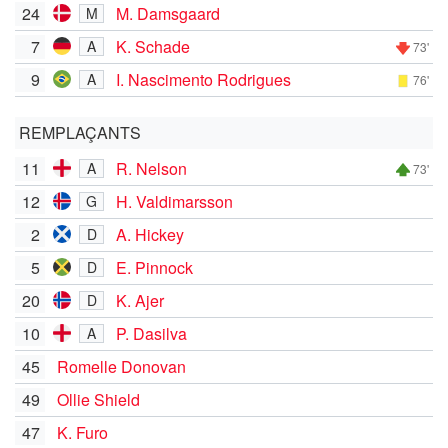
24
M. Damsgaard
M
7
K. Schade
A
73'
9
I. Nascimento Rodrigues
A
76'
REMPLAÇANTS
11
R. Nelson
A
73'
12
H. Valdimarsson
G
2
A. Hickey
D
5
E. Pinnock
D
20
K. Ajer
D
10
P. Dasilva
A
45
Romelle Donovan
49
Ollie Shield
47
K. Furo