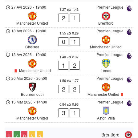
27 Avr 2026
-
19h00
Premier League
1.27
1.43
xG
2
1
Manchester United
Brentford
18 Avr 2026
-
19h00
Premier League
1.55
0.29
xG
0
1
Chelsea
Manchester United
13 Avr 2026
-
19h00
Premier League
1.40
2.37
xG
1
2
Manchester United
Leeds
20 Mar 2026
-
20h00
Premier League
1.56
1.77
xG
2
2
Bournemouth
Manchester United
15 Mar 2026
-
14h00
Premier League
0.84
0.96
xG
3
1
Manchester United
Aston Villa
Brentford
D
V
D
N
N