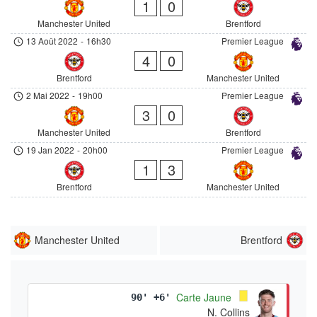
1
0
Manchester United
Brentford
13 Août 2022
-
16h30
Premier League
4
0
Brentford
Manchester United
2 Mai 2022
-
19h00
Premier League
3
0
Manchester United
Brentford
19 Jan 2022
-
20h00
Premier League
1
3
Brentford
Manchester United
Manchester United
Brentford
Carte Jaune
90' +6'
N. Collins