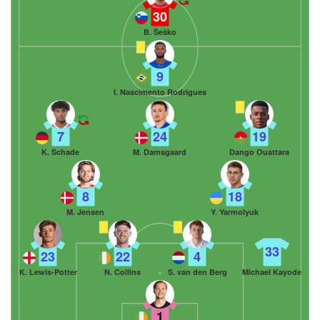
30
B. Šeško
9
I. Nascimento Rodrigues
7
24
19
K. Schade
M. Damsgaard
Dango Ouattara
8
18
M. Jensen
Y. Yarmolyuk
33
23
22
4
K. Lewis-Potter
N. Collins
S. van den Berg
Michael Kayode
1