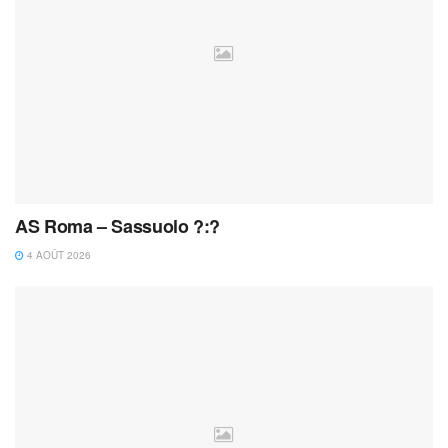
AS Roma – Sassuolo ?:?
4 AOÛT 2026