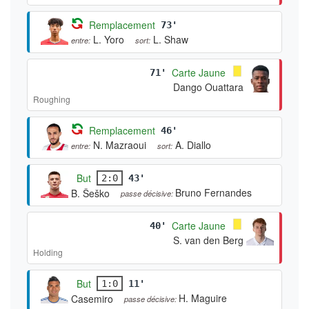
Remplacement
73'
L. Yoro
L. Shaw
entre:
sort:
Carte Jaune
71'
Dango Ouattara
Roughing
Remplacement
46'
N. Mazraoui
A. Diallo
entre:
sort:
But
2:0
43'
Bruno Fernandes
B. Šeško
passe décisive:
Carte Jaune
40'
S. van den Berg
Holding
But
1:0
11'
H. Maguire
Casemiro
passe décisive: