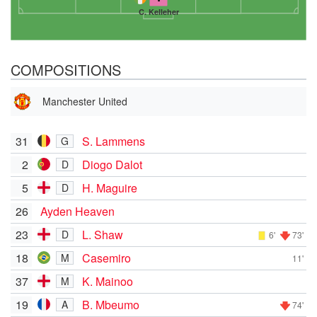
C. Kelleher
COMPOSITIONS
Manchester United
31
S. Lammens
G
2
Diogo Dalot
D
5
H. Maguire
D
26
Ayden Heaven
23
L. Shaw
D
6'
73'
18
Casemiro
M
11'
37
K. Mainoo
M
19
B. Mbeumo
A
74'