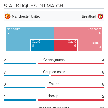
STATISTIQUES DU MATCH
Manchester United
Brentford
Non cadré
Non cadré
5
8
Cadré
Cadré
Bloqué
6
4
4
2
Cartes jaunes
4
7
Coup de coins
8
6
Fautes
8
1
Hors-jeu
2
Possession de Balle