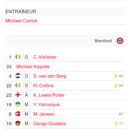
ENTRAÎNEUR
Michael Carrick
Brentford
1
C. Kelleher
G
33
Michael Kayode
4
S. van den Berg
D
40'
22
N. Collins
D
90'
23
K. Lewis-Potter
A
18
Y. Yarmolyuk
M
8
M. Jensen
M
87'
19
Dango Ouattara
M
71'