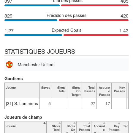
397
Total des passes
485
329
Précision des passes
420
1.27
Expected Goals
1.43
STATISTIQUES JOUEURS
Manchester United
Gardiens
Joueur
Saves
Shots
Shots
Total
Accurat
Key
Ta
Total
On
Passes
e
Passes
Target
Passes
[31] S. Lammens
5
27
17
Joueurs de champ
Joueur
Shots
Shots
Total
Accurat
Key
Tackle
Total
On
Passes
e
Passes
Tot