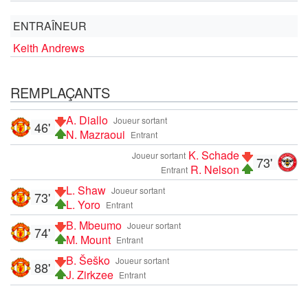
ENTRAÎNEUR
Keith Andrews
REMPLAÇANTS
A. Diallo
Joueur sortant
46'
N. Mazraoui
Entrant
K. Schade
Joueur sortant
73'
R. Nelson
Entrant
L. Shaw
Joueur sortant
73'
L. Yoro
Entrant
B. Mbeumo
Joueur sortant
74'
M. Mount
Entrant
B. Šeško
Joueur sortant
88'
J. Zirkzee
Entrant