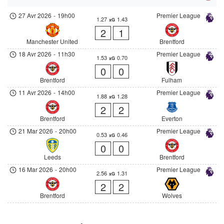
27 Avr 2026
-
19h00
Premier League
1.27
1.43
xG
2
1
Manchester United
Brentford
18 Avr 2026
-
11h30
Premier League
1.53
0.70
xG
0
0
Brentford
Fulham
11 Avr 2026
-
14h00
Premier League
1.88
1.28
xG
2
2
Brentford
Everton
21 Mar 2026
-
20h00
Premier League
0.53
0.46
xG
0
0
Leeds
Brentford
16 Mar 2026
-
20h00
Premier League
2.56
1.31
xG
2
2
Brentford
Wolves