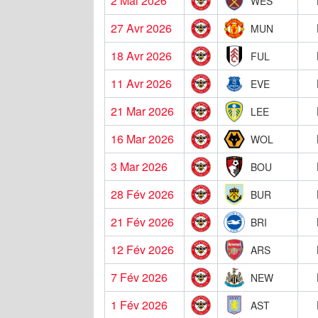
2 Mai 2026
WES
27 Avr 2026
MUN
18 Avr 2026
FUL
11 Avr 2026
EVE
21 Mar 2026
LEE
16 Mar 2026
WOL
3 Mar 2026
BOU
28 Fév 2026
BUR
21 Fév 2026
BRI
12 Fév 2026
ARS
7 Fév 2026
NEW
1 Fév 2026
AST