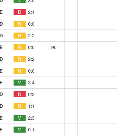
D
V
3:0
E
D
2:1
D
N
0:0
D
N
2:2
E
N
0:0
90`
D
N
2:2
E
N
0:0
E
V
3:4
D
D
0:2
D
N
1:1
E
V
2:3
E
V
0:1