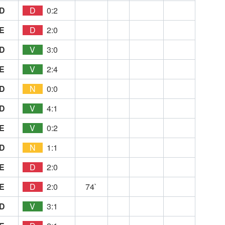
D
D
0:2
E
D
2:0
D
V
3:0
E
V
2:4
D
N
0:0
D
V
4:1
E
V
0:2
D
N
1:1
E
D
2:0
E
D
2:0
74`
D
V
3:1