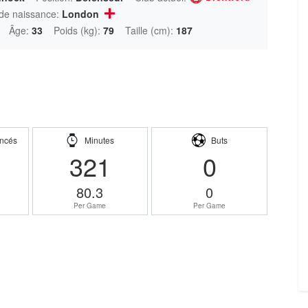
 de naissance:
London
Âge:
33
Poids (kg):
79
Taille (cm):
187
ncés
Minutes
Buts
321
0
80.3
0
Per Game
Per Game