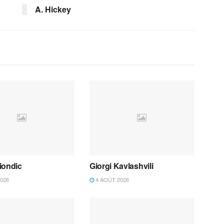
A. Hickey
iondic
Giorgi Kavlashvili
026
4 AOÛT 2026