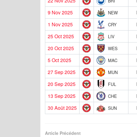
22 Nov 2025
BRI
9 Nov 2025
NEW
1 Nov 2025
CRY
25 Oct 2025
LIV
20 Oct 2025
WES
5 Oct 2025
MAC
27 Sep 2025
MUN
20 Sep 2025
FUL
13 Sep 2025
CHE
30 Août 2025
SUN
Article Précédent