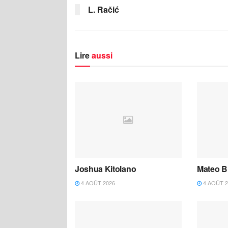
L. Račić
Lire
aussi
Joshua Kitolano
Mateo B
4 AOÛT 2026
4 AOÛT 2