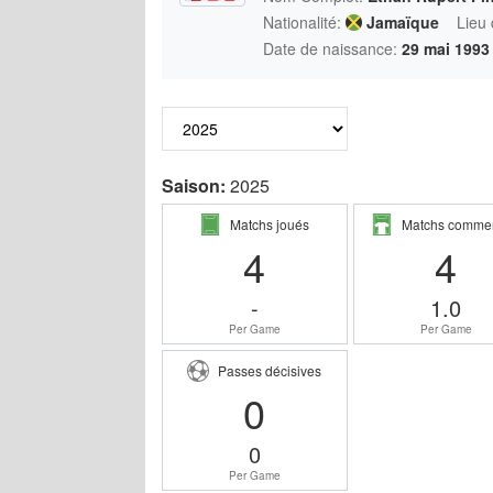
Nationalité:
Jamaïque
Lieu
Date de naissance:
29 mai 1993
Saison:
2025
Matchs joués
Matchs comme
4
4
-
1.0
Per Game
Per Game
Passes décisives
0
0
Per Game