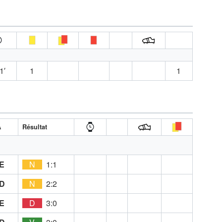
1′
1
1
A
Résultat
E
N
1:1
D
N
2:2
E
D
3:0