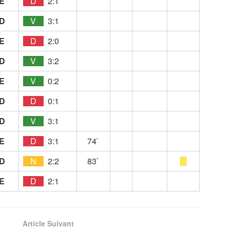
E
D
2:1
D
V
3:1
E
D
2:0
D
V
3:2
E
V
0:2
D
D
0:1
D
V
3:1
E
D
3:1
74`
D
N
2:2
83`
E
D
2:1
Article Suivant