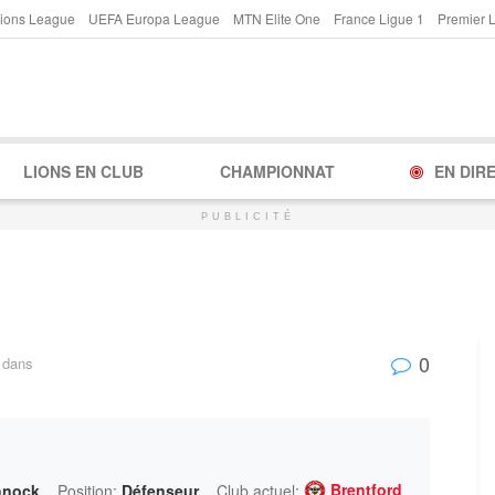
ions League
UEFA Europa League
MTN Elite One
France Ligue 1
Premier 
LIONS EN CLUB
CHAMPIONNAT
EN DIR
PUBLICITÉ
0
dans
Brentford
nnock
Position:
Défenseur
Club actuel: