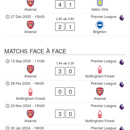
4
1
Arsenal
Aston Villa
27 Déc 2025
-
15h00
Premier League
2.65
0.80
xG
2
1
Arsenal
Brighton
MATCHS FACE À FACE
13 Sep 2025
-
11h30
Premier League
1.84
0.20
xG
3
0
Arsenal
Nottingham Forest
26 Fév 2025
-
19h30
Premier League
0
0
Nottingham Forest
Arsenal
23 Nov 2024
-
15h00
Premier League
3
0
Arsenal
Nottingham Forest
30 Jan 2024
-
19h30
Premier League