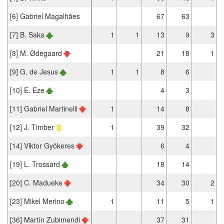
[6] Gabriel Magalhães
67
63
[7] B. Saka
1
1
13
9
3
[8] M. Ødegaard
21
18
1
[9] G. de Jesus
1
1
8
6
[10] E. Eze
4
3
[11] Gabriel Martinelli
1
14
8
[12] J. Timber
1
39
32
[14] Viktor Gyökeres
6
4
[19] L. Trossard
18
14
[20] C. Madueke
34
30
2
[23] Mikel Merino
1
11
5
1
[36] Martín Zubimendi
37
31