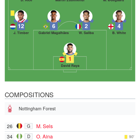
12
6
2
4
J. Timber
Gabriel Magalhães
W. Saliba
B. White
1
David Raya
COMPOSITIONS
Nottingham Forest
26
M. Sels
G
34
O. Aina
D
90'