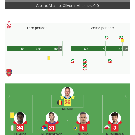
Arbitre: Michael Oliver
Mi-temps: 0-0
|
1ère période
2ème période
15'
30'
45'
4'
60'
75'
90'
5'
26
M. Sels
34
31
5
3
O. Aina
N. Milenković
Murillo
N. Williams