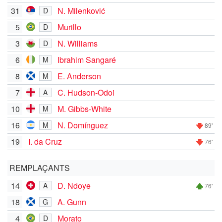
31
N. Milenković
D
5
Murillo
D
3
N. Williams
D
6
Ibrahim Sangaré
M
8
E. Anderson
M
7
C. Hudson-Odoi
A
10
M. Gibbs-White
M
16
N. Domínguez
M
89'
19
I. da Cruz
76'
REMPLAÇANTS
14
D. Ndoye
A
76'
18
A. Gunn
G
4
Morato
D