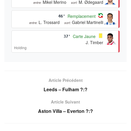
Mikel Merino
M. Ødegaard
entre:
sort:
Remplacement
46'
L. Trossard
Gabriel Martinelli
entre:
sort:
Carte Jaune
37'
J. Timber
Holding
Article Précédent
Leeds – Fulham ?:?
Article Suivant
Aston Villa – Everton ?:?