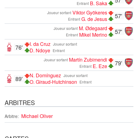
B. Saka
Entrant
Viktor Gyökeres
Joueur sortant
57'
G. de Jesus
Entrant
M. Ødegaard
Joueur sortant
57'
Mikel Merino
Entrant
I. da Cruz
Joueur sortant
76'
D. Ndoye
Entrant
Martín Zubimendi
Joueur sortant
79'
E. Eze
Entrant
N. Domínguez
Joueur sortant
89'
O. Giraud-Hutchinson
Entrant
ARBITRES
Michael Oliver
Arbitre: