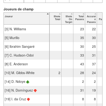
Joueurs de champ
Joueur
Shots
Shots
Total
Accurat
K
Total
On
Passes
e
Pass
Target
Passes
[3] N. Williams
23
22
[5] Murillo
35
30
[6] Ibrahim Sangaré
30
25
[7] C. Hudson-Odoi
33
31
[8] E. Anderson
43
37
[10] M. Gibbs-White
2
28
24
[14] D. Ndoye
2
2
[16] N. Domínguez
31
19
[19] I. da Cruz
8
8