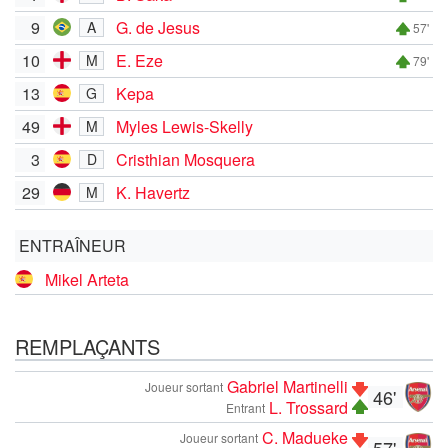
9
G. de Jesus
A
57'
10
E. Eze
M
79'
13
Kepa
G
49
Myles Lewis-Skelly
M
3
Cristhian Mosquera
D
29
K. Havertz
M
ENTRAÎNEUR
Mikel Arteta
REMPLAÇANTS
Gabriel Martinelli
Joueur sortant
46'
L. Trossard
Entrant
C. Madueke
Joueur sortant
57'