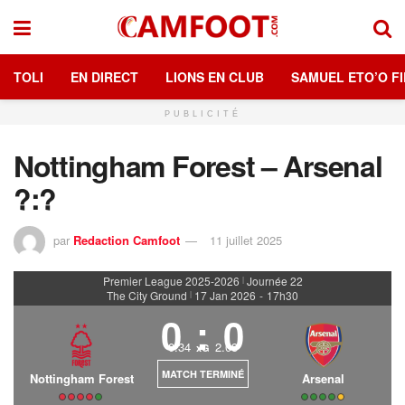
TOLI
EN DIRECT
LIONS EN CLUB
SAMUEL ETO’O FI
PUBLICITÉ
Nottingham Forest – Arsenal
?:?
par
Redaction Camfoot
11 juillet 2025
Premier League 2025-2026
Journée 22
|
The City Ground
17 Jan 2026
-
17h30
|
0
:
0
0.34
2.03
xG
MATCH TERMINÉ
Nottingham Forest
Arsenal