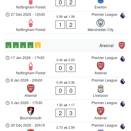
0
2
Nottingham Forest
Everton
27 Déc 2025
-
12h30
Premier League
0.59
1.39
xG
1
2
Nottingham Forest
Manchester City
Arsenal
V
V
V
V
N
17 Jan 2026
-
17h30
Premier League
0.34
2.03
xG
0
0
Nottingham Forest
Arsenal
8 Jan 2026
-
20h00
Premier League
0.45
0.36
xG
0
0
Arsenal
Liverpool
3 Jan 2026
-
17h30
Premier League
1.32
1.17
xG
2
3
Bournemouth
Arsenal
30 Déc 2025
-
20h15
Premier League
2.73
2.59
xG