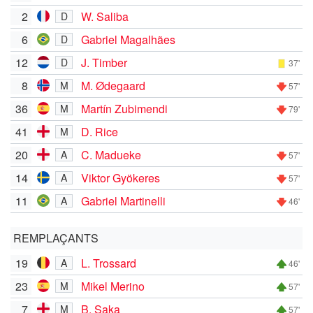
2
W. Saliba
D
6
Gabriel Magalhães
D
12
J. Timber
D
37'
8
M. Ødegaard
M
57'
36
Martín Zubimendi
M
79'
41
D. Rice
M
20
C. Madueke
A
57'
14
Viktor Gyökeres
A
57'
11
Gabriel Martinelli
A
46'
REMPLAÇANTS
19
L. Trossard
A
46'
23
Mikel Merino
M
57'
7
B. Saka
M
57'