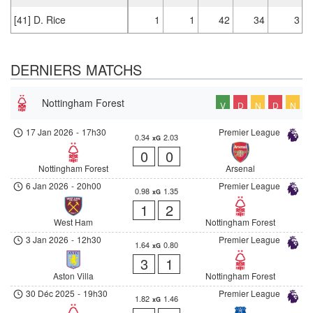
[41] D. Rice
1
1
42
34
3
DERNIERS MATCHS
Nottingham Forest
V
D
N
D
N
17 Jan 2026
-
17h30
Premier League
0.34
2.03
xG
0
0
Nottingham Forest
Arsenal
6 Jan 2026
-
20h00
Premier League
0.98
1.35
xG
1
2
West Ham
Nottingham Forest
3 Jan 2026
-
12h30
Premier League
1.64
0.80
xG
3
1
Aston Villa
Nottingham Forest
30 Déc 2025
-
19h30
Premier League
1.82
1.46
xG