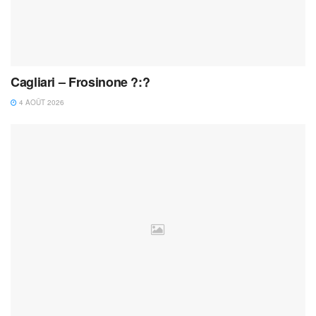
Cagliari – Frosinone ?:?
4 AOÛT 2026