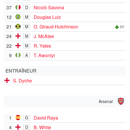
37
Nicolò Savona
D
12
Douglas Luiz
M
21
O. Giraud-Hutchinson
M
89'
24
J. McAtee
M
22
R. Yates
M
9
T. Awoniyi
A
ENTRAÎNEUR
S. Dyche
Arsenal
1
David Raya
G
4
B. White
D