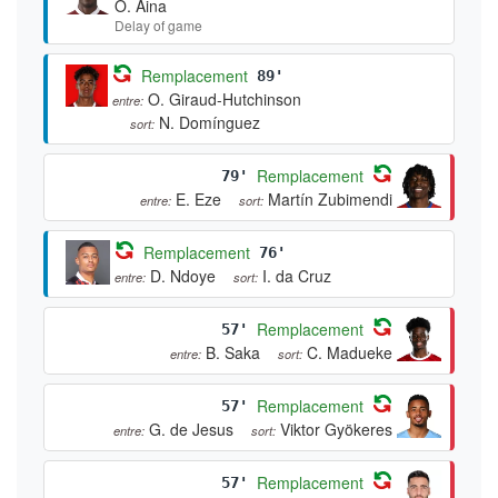
O. Aina
Delay of game
Remplacement
89'
O. Giraud-Hutchinson
entre:
N. Domínguez
sort:
Remplacement
79'
E. Eze
Martín Zubimendi
entre:
sort:
Remplacement
76'
D. Ndoye
I. da Cruz
entre:
sort:
Remplacement
57'
B. Saka
C. Madueke
entre:
sort:
Remplacement
57'
G. de Jesus
Viktor Gyökeres
entre:
sort:
Remplacement
57'