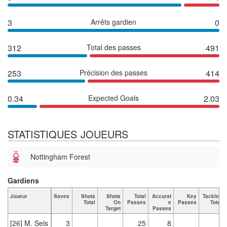
3
Arrêts gardien
0
312
Total des passes
491
253
Précision des passes
414
0.34
Expected Goals
2.03
STATISTIQUES JOUEURS
Nottingham Forest
Gardiens
Joueur
Saves
Shots
Shots
Total
Accurat
Key
Tackles
Total
On
Passes
e
Passes
Total
Target
Passes
[26] M. Sels
3
25
8