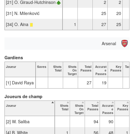
[21] O. Giraud-Hutchinson
2
2
[31] N. Milenković
25
20
[34] O. Aina
1
27
25
Arsenal
Gardiens
Joueur
Saves
Shots
Shots
Total
Accurat
Key
Tackl
Total
On
Passes
e
Passes
Tot
Target
Passes
[1] David Raya
27
19
Joueurs de champ
Joueur
Shots
Shots
Total
Accurat
Key
T
Total
On
Passes
e
Passes
Target
Passes
[2] W. Saliba
94
90
[4] B. White
1
56
48
1