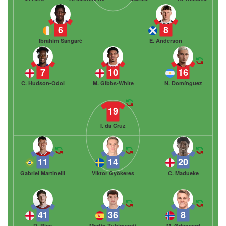
6
8
Ibrahim Sangaré
E. Anderson
7
10
16
C. Hudson-Odoi
M. Gibbs-White
N. Domínguez
19
I. da Cruz
11
14
20
Gabriel Martinelli
Viktor Gyökeres
C. Madueke
41
36
8
D. Rice
Martín Zubimendi
M. Ødegaard