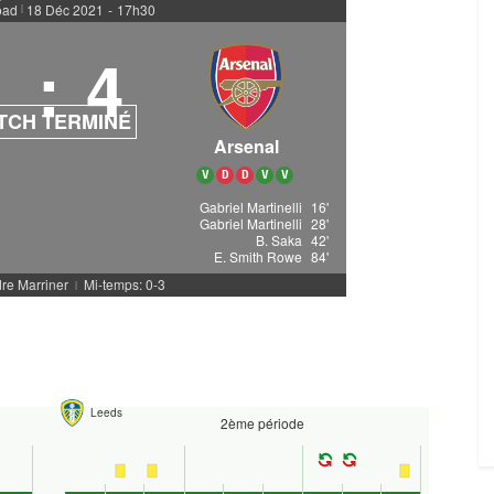
oad
18 Déc 2021
-
17h30
|
1
:
4
TCH TERMINÉ
Arsenal
V
D
D
V
V
Gabriel Martinelli
16'
Gabriel Martinelli
28'
B. Saka
42'
E. Smith Rowe
84'
dre Marriner
Mi-temps: 0-3
|
Leeds
2ème période