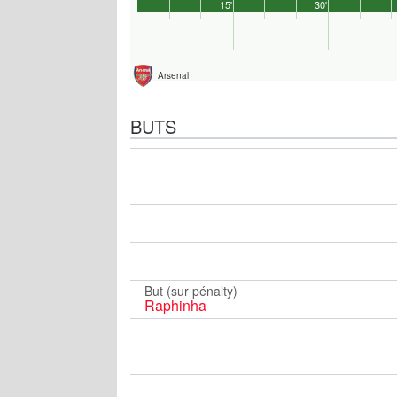
15'
30'
Arsenal
BUTS
But (sur pénalty)
Raphinha