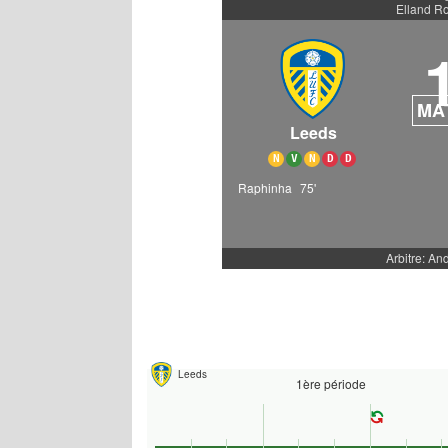
Elland R
MA
Leeds
N
V
N
D
D
Raphinha
75'
Arbitre: An
Leeds
1ère période