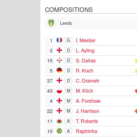
COMPOSITIONS
Leeds
1
I. Meslier
G
2
L. Ayling
D
15
S. Dallas
D
5
R. Koch
D
37
C. Drameh
D
43
M. Klich
M
4
A. Forshaw
M
22
J. Harrison
M
11
T. Roberts
A
10
Raphinha
A