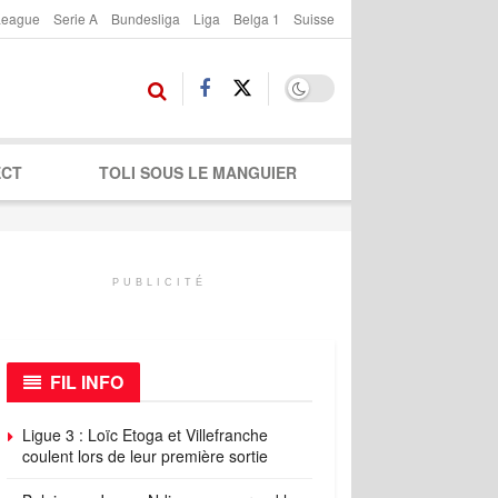
League
Serie A
Bundesliga
Liga
Belga 1
Suisse
ECT
TOLI SOUS LE MANGUIER
PUBLICITÉ
FIL INFO
Ligue 3 : Loïc Etoga et Villefranche
coulent lors de leur première sortie