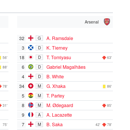
Arsenal
32
A. Ramsdale
G
3
K. Tierney
D
18
T. Tomiyasu
D
56'
63'
6
Gabriel Magalhães
D
88'
4
B. White
D
34
G. Xhaka
M
78'
86'
5
T. Partey
M
8
M. Ødegaard
M
31'
85'
9
A. Lacazette
A
7
B. Saka
M
75'
42'
78'