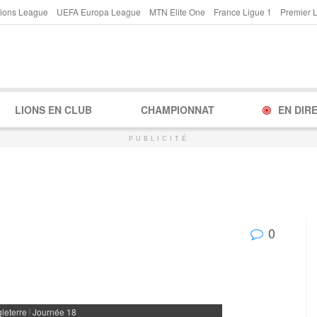
ions League
UEFA Europa League
MTN Elite One
France Ligue 1
Premier 
LIONS EN CLUB
CHAMPIONNAT
EN DIR
PUBLICITÉ
0
leterre
Journée 18
|