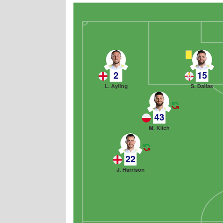
2
15
L. Ayling
S. Dallas
43
M. Klich
22
J. Harrison