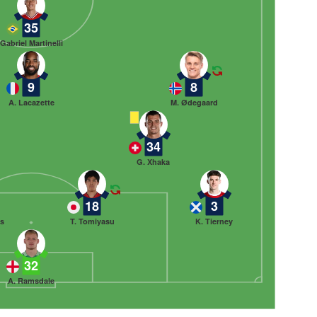
35
Gabriel Martinelli
9
8
A. Lacazette
M. Ødegaard
34
G. Xhaka
18
3
es
T. Tomiyasu
K. Tierney
32
A. Ramsdale