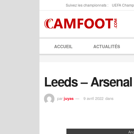
Suivez les championnats :
UEFA Champ
ACCUEIL
ACTUALITÉS
Leeds – Arsenal
par
juyas
9 avril 2022
dans
Ang