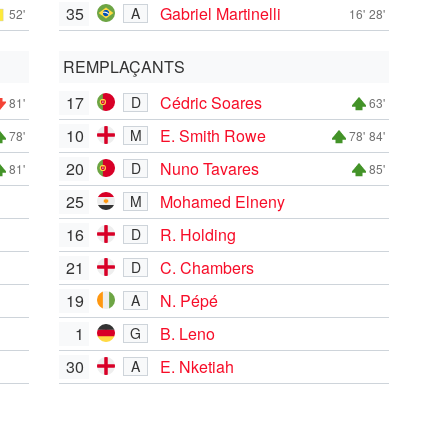
35
Gabriel Martinelli
A
52'
16'
28'
REMPLAÇANTS
17
Cédric Soares
D
81'
63'
10
E. Smith Rowe
M
78'
78'
84'
20
Nuno Tavares
D
81'
85'
25
Mohamed Elneny
M
16
R. Holding
D
21
C. Chambers
D
19
N. Pépé
A
1
B. Leno
G
30
E. Nketiah
A