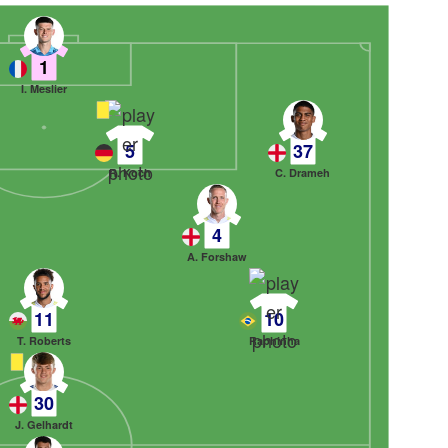
1
I. Meslier
5
37
R. Koch
C. Drameh
4
A. Forshaw
11
10
T. Roberts
Raphinha
30
J. Gelhardt