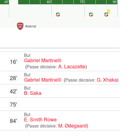
45'
60'
75'
90'
Arsenal
But
Gabriel Martinelli
16'
(
A. Lacazette
)
Passe décisive:
But
28'
Gabriel Martinelli
(
G. Xhaka
)
Passe décisive:
But
42'
B. Saka
75'
But
E. Smith Rowe
84'
(
M. Ødegaard
)
Passe décisive: