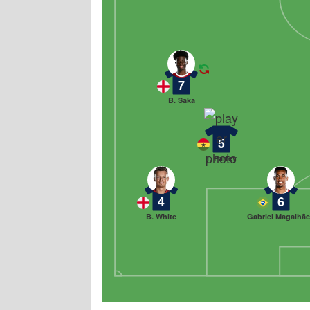
7
B. Saka
5
T. Partey
4
6
B. White
Gabriel Magalhã