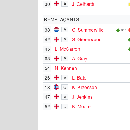
30
J. Gelhardt
A
REMPLAÇANTS
38
C. Summerville
A
31'
42
S. Greenwood
A
45
L. McCarron
63
A. Gray
A
54
N. Kenneh
26
L. Bate
M
13
K. Klaesson
G
47
J. Jenkins
M
52
K. Moore
D