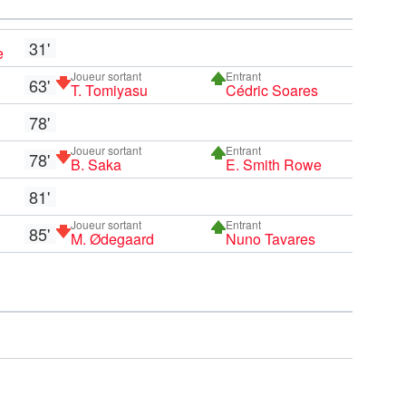
31'
e
Joueur sortant
Entrant
63'
T. Tomiyasu
Cédric Soares
78'
Joueur sortant
Entrant
78'
B. Saka
E. Smith Rowe
81'
Joueur sortant
Entrant
85'
M. Ødegaard
Nuno Tavares