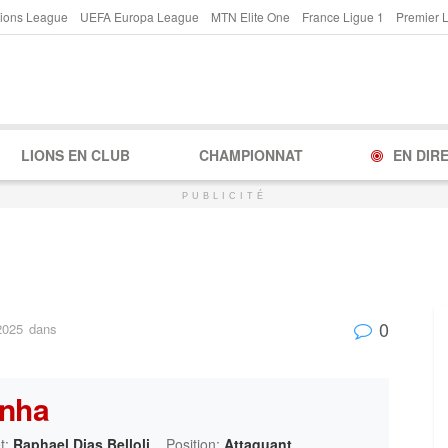
ions League
UEFA Europa League
MTN Elite One
France Ligue 1
Premier 
LIONS EN CLUB
CHAMPIONNAT
EN DIR
PUBLICITÉ
0
2025
dans
inha
t:
Raphael Dias Belloli
Position:
Attaquant