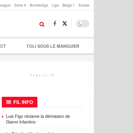
League
Serie A
Bundesliga
Liga
Belga 1
Suisse
ECT
TOLI SOUS LE MANGUIER
PUBLICITÉ
FIL INFO
Luis Figo réclame la démission de
Gianni Infantino