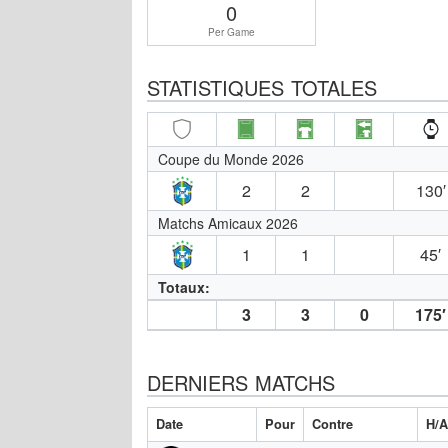
0
Per Game
STATISTIQUES TOTALES
Coupe du Monde 2026
2
2
130′
Matchs Amicaux 2026
1
1
45′
Totaux:
3
3
0
175′
DERNIERS MATCHS
Date
Pour
Contre
H/