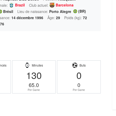
Brazil
Barcelona
nale:
Club actuel:
(BR)
Brésil
Lieu de naissance:
Porto Alegre
sance:
14 décembre 1996
Âge:
29
Poids (kg):
72
76
ncés
Minutes
Buts
130
0
65.0
0
Per Game
Per Game