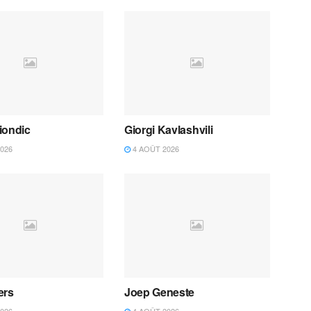
iondic
Giorgi Kavlashvili
026
4 AOÛT 2026
ers
Joep Geneste