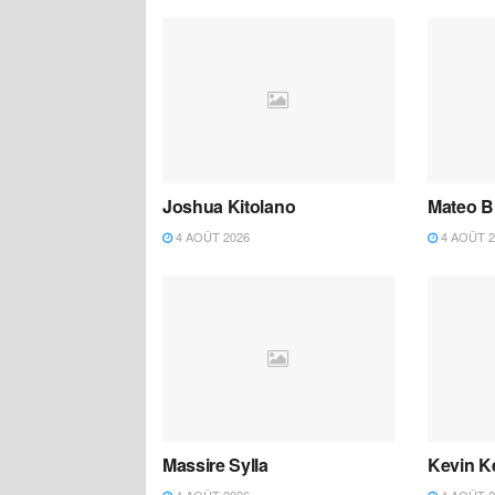
Joshua Kitolano
Mateo B
4 AOÛT 2026
4 AOÛT 2
Massire Sylla
Kevin K