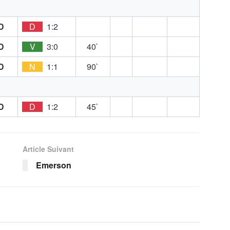
D
D
1:2
D
V
3:0
40`
D
N
1:1
90`
D
D
1:2
45`
Article Suivant
Emerson