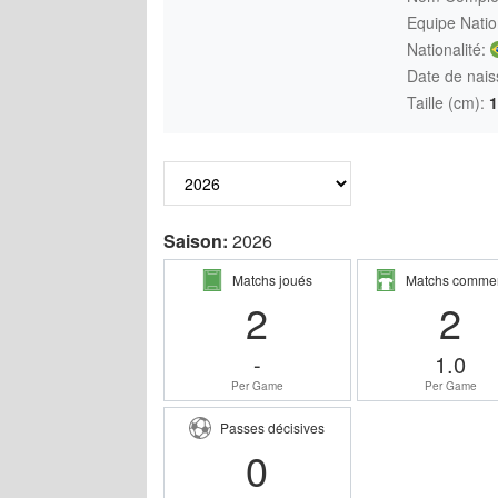
Equipe Natio
Nationalité:
Date de nais
Taille (cm):
1
Saison:
2026
Matchs joués
Matchs comme
2
2
-
1.0
Per Game
Per Game
Passes décisives
0