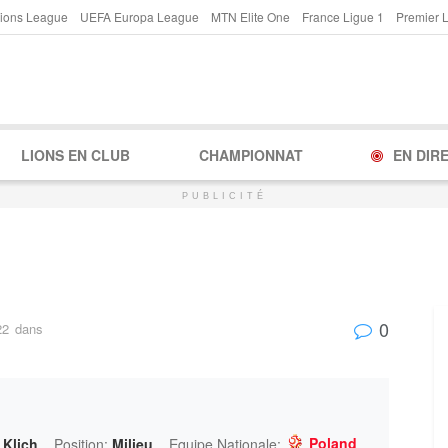
ions League
UEFA Europa League
MTN Elite One
France Ligue 1
Premier 
LIONS EN CLUB
CHAMPIONNAT
EN DIR
PUBLICITÉ
0
22
dans
Poland
 Klich
Position:
Milieu
Equipe Nationale: