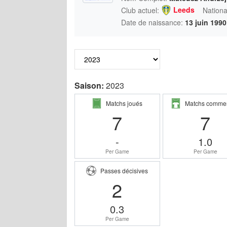
Leeds
Club actuel:
National
Date de naissance:
13 juin 1990
Saison:
2023
Matchs joués
Matchs comme
7
7
-
1.0
Per Game
Per Game
Passes décisives
2
0.3
Per Game