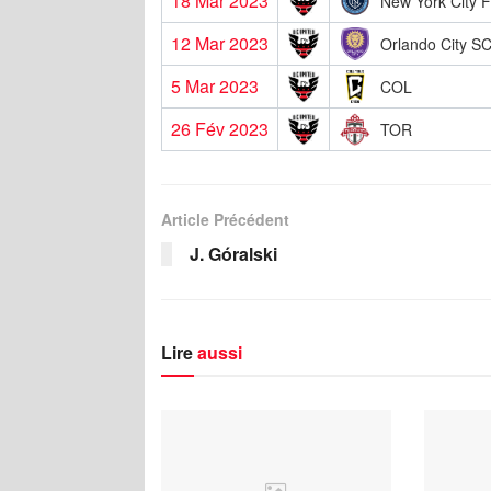
18 Mar 2023
New York City 
12 Mar 2023
Orlando City S
5 Mar 2023
COL
26 Fév 2023
TOR
Article Précédent
J. Góralski
Lire
aussi