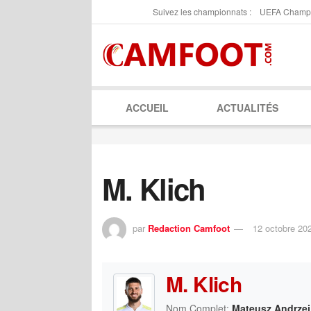
Suivez les championnats :
UEFA Champ
ACCUEIL
ACTUALITÉS
M. Klich
par
Redaction Camfoot
12 octobre 20
M. Klich
Nom Complet:
Mateusz Andrzej