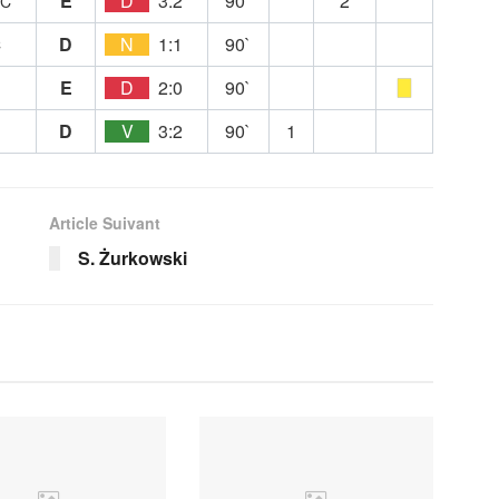
E
D
3:2
90`
2
FC
D
N
1:1
90`
C
E
D
2:0
90`
D
V
3:2
90`
1
Article Suivant
S. Żurkowski