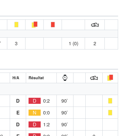
′
3
1 (0)
2
H/A
Résultat
D
D
0:2
90`
E
N
0:0
90`
D
D
1:2
90`