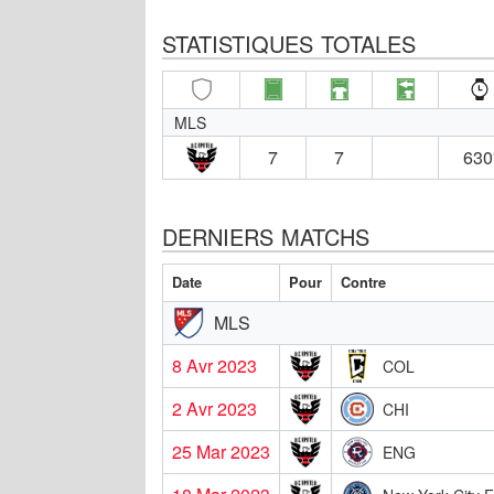
STATISTIQUES TOTALES
MLS
7
7
630
DERNIERS MATCHS
Date
Pour
Contre
MLS
8 Avr 2023
COL
2 Avr 2023
CHI
25 Mar 2023
ENG