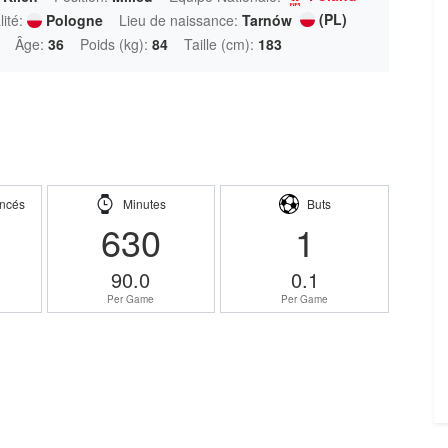
(PL)
ité:
Pologne
Lieu de naissance:
Tarnów
Âge:
36
Poids (kg):
84
Taille (cm):
183
ncés
Minutes
Buts
630
1
90.0
0.1
Per Game
Per Game