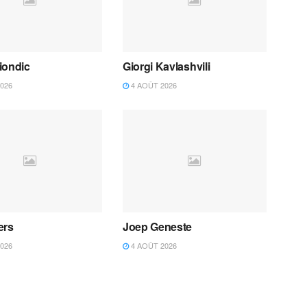
iondic
Giorgi Kavlashvili
026
4 AOÛT 2026
ers
Joep Geneste
026
4 AOÛT 2026