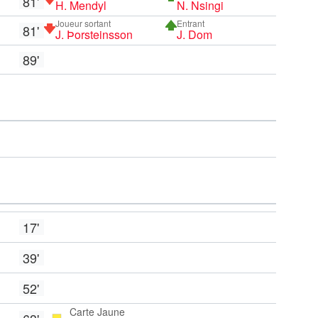
81'
H. Mendyl
N. Nsingi
Joueur sortant
Entrant
81'
J. Þorsteinsson
J. Dom
89'
17'
39'
52'
Carte Jaune