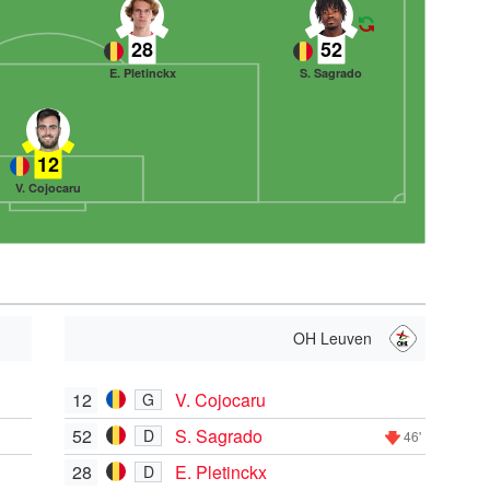
28
52
E. Pletinckx
S. Sagrado
12
V. Cojocaru
OH Leuven
12
V. Cojocaru
G
52
S. Sagrado
D
46'
28
E. Pletinckx
D