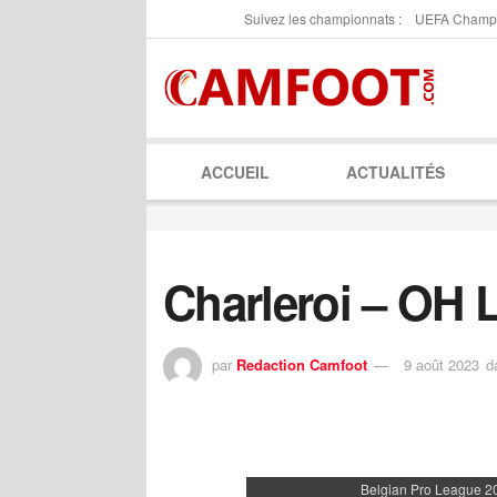
Suivez les championnats :
UEFA Champ
ACCUEIL
ACTUALITÉS
Charleroi – OH 
par
Redaction Camfoot
9 août 2023
d
Belgian Pro League 2