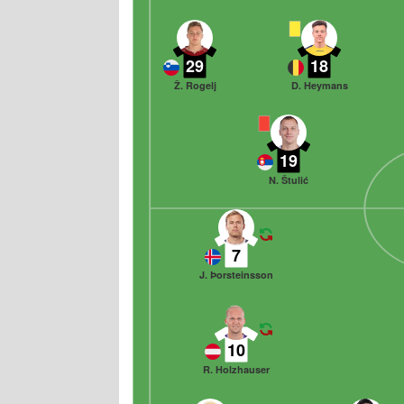
29
18
Ž. Rogelj
D. Heymans
19
N. Štulić
7
J. Þorsteinsson
10
R. Holzhauser