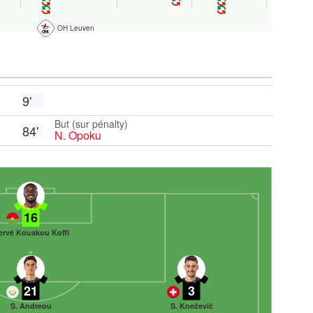
OH Leuven
9'
But (sur pénalty)
84'
N. Opoku
16
ervé Kouakou Koffi
21
3
S. Andreou
S. Knežević