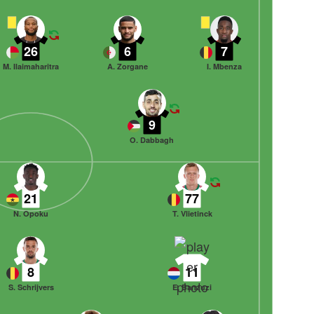
26
6
7
M. Ilaimaharitra
A. Zorgane
I. Mbenza
9
O. Dabbagh
21
77
N. Opoku
T. Vlietinck
8
11
S. Schrijvers
E. Banzuzi