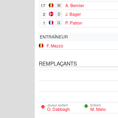
17
A. Bernier
M
2
J. Bager
D
1
P. Patron
G
ENTRAÎNEUR
F. Mazzù
REMPLAÇANTS
Joueur sortant
Entrant
O. Dabbagh
M. Ntelo