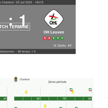
e Charleroi
29 Juil 2023
-
16h15
|
1
:
1
TCH TERMINÉ
OH Leuven
D
D
V
V
V
N. Opoku
84'
. Verboomen
Mi-temps: 1-0
|
Charleroi
2ème période
45'
60'
75'
90'