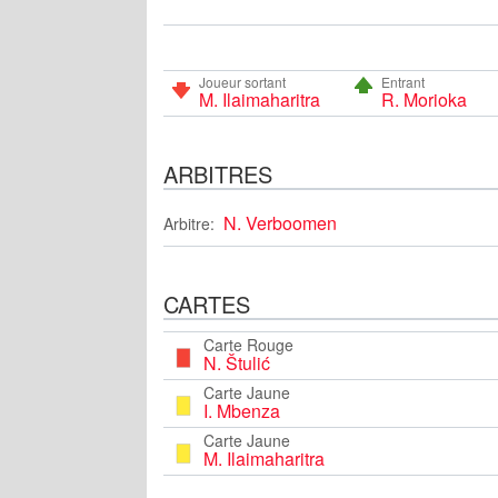
Joueur sortant
Entrant
M. Ilaimaharitra
R. Morioka
ARBITRES
N. Verboomen
Arbitre:
CARTES
Carte Rouge
N. Štulić
Carte Jaune
I. Mbenza
Carte Jaune
M. Ilaimaharitra