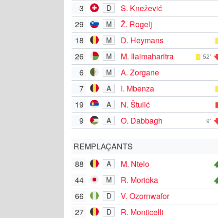
3
S. Knežević
D
29
Ž. Rogelj
M
18
D. Heymans
M
26
M. Ilaimaharitra
M
52'
6
A. Zorgane
M
7
I. Mbenza
A
19
N. Štulić
A
9
O. Dabbagh
A
9'
REMPLAÇANTS
88
M. Ntelo
A
44
R. Morioka
M
66
V. Ozornwafor
D
27
R. Monticelli
D