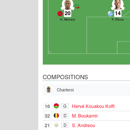
20
14
H. Mendyl
F. Ricca
COMPOSITIONS
Charleroi
16
Hervé Kouakou Koffi
G
32
M. Boukamir
D
21
S. Andreou
D