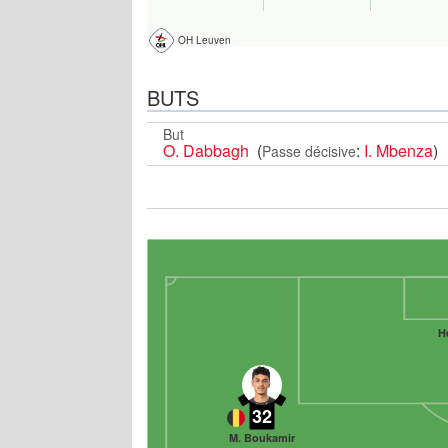
OH Leuven
BUTS
But
O. Dabbagh
(
:
I. Mbenza
)
Passe décisive
H
32
M. Boukamir