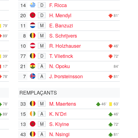
14
F. Ricca
D
20
H. Mendyl
D
81'
11
E. Banzuzi
M
79'
8
S. Schrijvers
M
89'
10
R. Holzhauser
M
46'
77
T. Vlietinck
D
39'
72'
21
N. Opoku
A
17'
84'
7
J. Þorsteinsson
A
78'
81'
REMPLAÇANTS
33
M. Maertens
M
78'
46'
63'
15
K. N’Dri
A
89'
46'
13
S. Kiyine
M
72'
43
N. Nsingi
A
81'