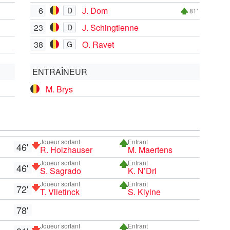
6
J. Dom
D
81'
23
J. Schingtienne
D
38
O. Ravet
G
ENTRAÎNEUR
M. Brys
Joueur sortant
Entrant
46'
R. Holzhauser
M. Maertens
Joueur sortant
Entrant
46'
S. Sagrado
K. N’Dri
Joueur sortant
Entrant
72'
T. Vlietinck
S. Kiyine
78'
Joueur sortant
Entrant