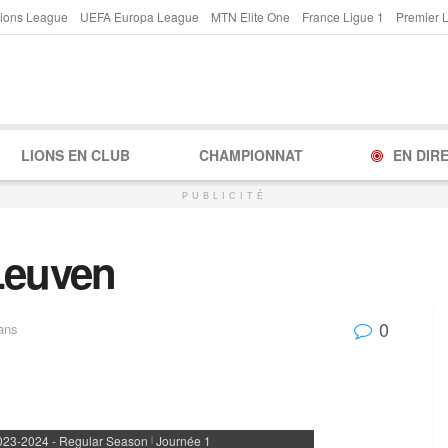
ions League
UEFA Europa League
MTN Elite One
France Ligue 1
Premier 
LIONS EN CLUB
CHAMPIONNAT
EN DIR
PUBLICITÉ
Leuven
0
ans
023-2024 - Regular Season
Journée 1
|