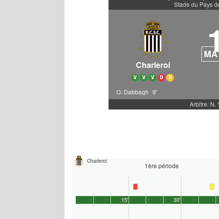
Stade du Pays d
MA
Charleroi
V
V
V
D
N
O. Dabbagh
9'
Arbitre: N
Charleroi
1ère période
15'
30'