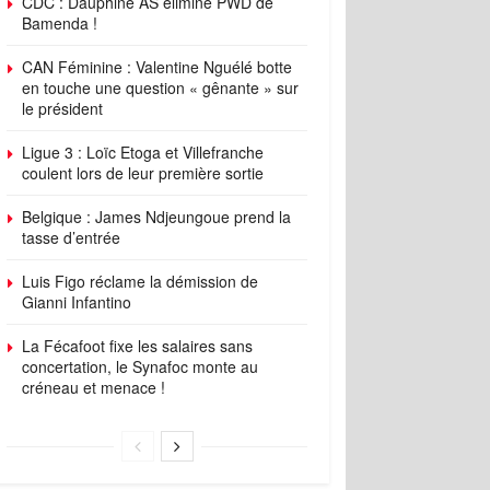
CDC : Dauphine AS élimine PWD de
Bamenda !
CAN Féminine : Valentine Nguélé botte
en touche une question « gênante » sur
le président
Ligue 3 : Loïc Etoga et Villefranche
coulent lors de leur première sortie
Belgique : James Ndjeungoue prend la
tasse d’entrée
Luis Figo réclame la démission de
Gianni Infantino
La Fécafoot fixe les salaires sans
concertation, le Synafoc monte au
créneau et menace !