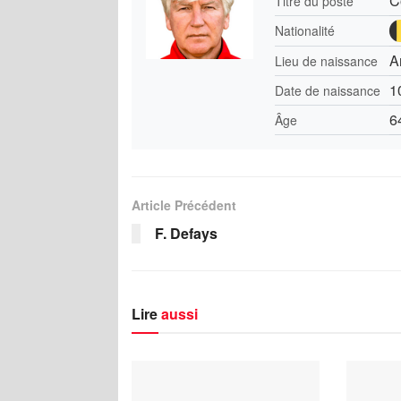
C
Titre du poste
Nationalité
A
Lieu de naissance
1
Date de naissance
6
Âge
Article Précédent
F. Defays
Lire
aussi