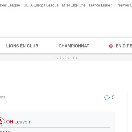
ions League
UEFA Europa League
MTN Elite One
France Ligue 1
Premier 
LIONS EN CLUB
CHAMPIONNAT
EN DIR
PUBLICITÉ
0
ans
OH Leuven