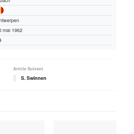
oach
ntwerpen
0 mai 1962
4
Article Suivant
S. Swinnen