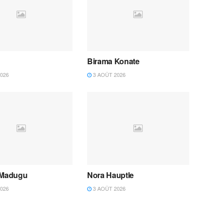
Birama Konate
026
3 AOÛT 2026
 Madugu
Nora Hauptle
026
3 AOÛT 2026