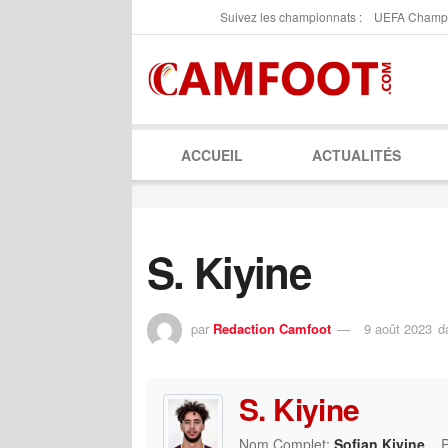
Suivez les championnats :
UEFA Champ
ACCUEIL
ACTUALITÉS
S. Kiyine
par
Redaction Camfoot
9 août 2023
d
S. Kiyine
Nom Complet:
Sofian Kiyine
P