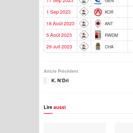
17 Sep 2023
GEN
1 Sep 2023
KOR
18 Août 2023
ANT
5 Août 2023
RWDM
29 Juil 2023
CHA
Article Précédent
K. N’Dri
Lire
aussi