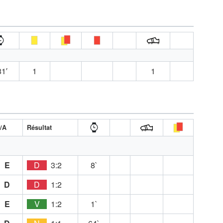
1′
1
1
/A
Résultat
E
D
3:2
8`
D
D
1:2
E
V
1:2
1`