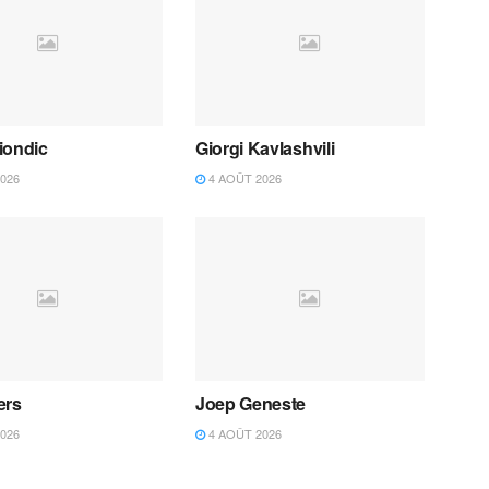
iondic
Giorgi Kavlashvili
026
4 AOÛT 2026
ers
Joep Geneste
026
4 AOÛT 2026