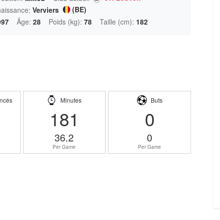
(BE)
naissance:
Verviers
997
Âge:
28
Poids (kg):
78
Taille (cm):
182
ncés
Minutes
Buts
181
0
36.2
0
Per Game
Per Game