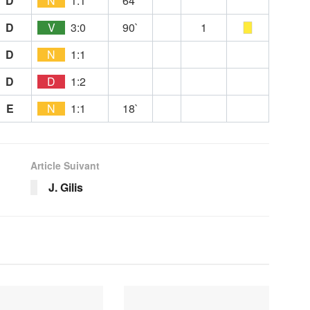
D
N
1:1
64`
D
V
3:0
90`
1
D
N
1:1
D
D
1:2
E
N
1:1
18`
Article Suivant
J. Gilis