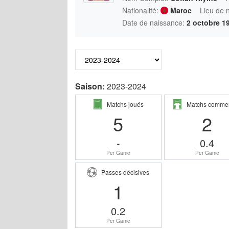
Nationalité:
Maroc
Lieu de 
Date de naissance:
2 octobre 1
Saison:
2023-2024
Matchs joués
Matchs comme
5
2
-
0.4
Per Game
Per Game
Passes décisives
1
0.2
Per Game