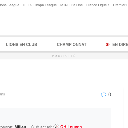
ions League
UEFA Europa League
MTN Elite One
France Ligue 1
Premier 
LIONS EN CLUB
CHAMPIONNAT
EN DIR
PUBLICITÉ
0
ans
OH Leuven
osition:
Milieu
Club actuel: