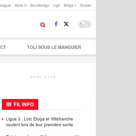
League
Serie A
Bundesliga
Liga
Belga 1
Suisse
ECT
TOLI SOUS LE MANGUIER
PUBLICITÉ
FIL INFO
Ligue 3 : Loïc Etoga et Villefranche
coulent lors de leur première sortie