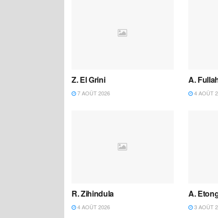
Z. El Grini
A. Fulla
7 AOÛT 2026
4 AOÛT 2
R. Zihindula
A. Eton
4 AOÛT 2026
3 AOÛT 2