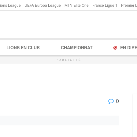
ions League
UEFA Europa League
MTN Elite One
France Ligue 1
Premier 
LIONS EN CLUB
CHAMPIONNAT
EN DIR
PUBLICITÉ
0