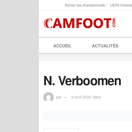
Suivez les championnats :
UEFA Champ
ACCUEIL
ACTUALITÉS
N. Verboomen
par
9 avril 2022
dans