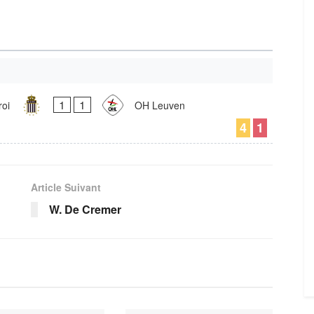
1
1
oi
OH Leuven
4
1
Article Suivant
W. De Cremer