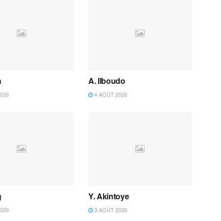
h
A. Ilboudo
026
4 AOÛT 2026
g
Y. Akintoye
026
3 AOÛT 2026