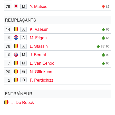
79
Y. Matsuo
M
83'
REMPLAÇANTS
14
K. Vaesen
A
66'
9
M. Frigan
A
66'
76
L. Stassin
A
83'
90'
10
J. Bernát
M
90'
7
L. Van Eenoo
M
90'
20
N. Gillekens
G
2
P. Perdichizzi
D
ENTRAÎNEUR
J. De Roeck