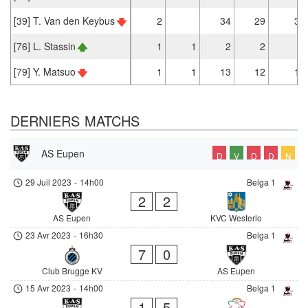
[39] T. Van den Keybus
2
34
29
3
[76] L. Stassin
1
1
2
2
[79] Y. Matsuo
1
1
13
12
1
DERNIERS MATCHS
AS Eupen
D
V
D
D
N
29 Juil 2023
-
14h00
Belga 1
2
2
AS Eupen
KVC Westerlo
23 Avr 2023
-
16h30
Belga 1
7
0
Club Brugge KV
AS Eupen
15 Avr 2023
-
14h00
Belga 1
1
5