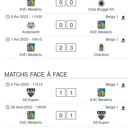
0
0
KVC Westerlo
Club Brugge KV
9 Avr 2023
-
11h30
Belga 1
0
0
Anderlecht
KVC Westerlo
1 Avr 2023
-
16h15
Belga 1
2
3
KVC Westerlo
Charleroi
MATCHS FACE À FACE
4 Fév 2023
-
17h15
Belga 1
1
1
AS Eupen
KVC Westerlo
28 Août 2022
-
19h00
Belga 1
0
1
KVC Westerlo
AS Eupen