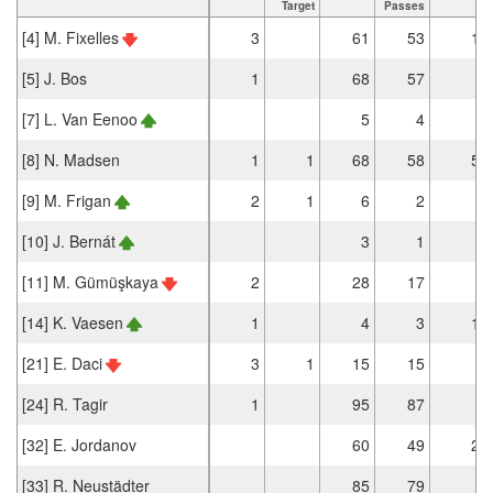
Target
Passes
[4] M. Fixelles
3
61
53
1
[5] J. Bos
1
68
57
[7] L. Van Eenoo
5
4
[8] N. Madsen
1
1
68
58
5
[9] M. Frigan
2
1
6
2
[10] J. Bernát
3
1
[11] M. Gümüşkaya
2
28
17
[14] K. Vaesen
1
4
3
1
[21] E. Daci
3
1
15
15
[24] R. Tagir
1
95
87
[32] E. Jordanov
60
49
2
[33] R. Neustädter
85
79