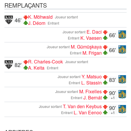
REMPLAÇANTS
K. Möhwald
Joueur sortant
46'
J. Déom
Entrant
E. Daci
Joueur sortant
66'
K. Vaesen
Entrant
M. Gümüşkaya
Joueur sortant
66'
M. Frigan
Entrant
R. Charles-Cook
Joueur sortant
82'
A. Keita
Entrant
Y. Matsuo
Joueur sortant
83'
L. Stassin
Entrant
M. Fixelles
Joueur sortant
90'
J. Bernát
Entrant
+1
T. Van den Keybus
Joueur sortant
90'
L. Van Eenoo
Entrant
+1