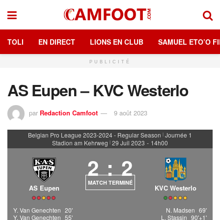
TOLI
EN DIRECT
LIONS EN CLUB
SAMUEL ETO’O FI
PUBLICITÉ
AS Eupen – KVC Westerlo
par
Redaction Camfoot
9 août 2023
Belgian Pro League 2023-2024 - Regular Season
Journée 1
|
Stadion am Kehrweg
29 Juil 2023
-
14h00
|
2
:
2
MATCH TERMINÉ
AS Eupen
KVC Westerlo
Y. Van Genechten
20'
N. Madsen
69'
Y. Van Genechten
55'
L. Stassin
90'+1'