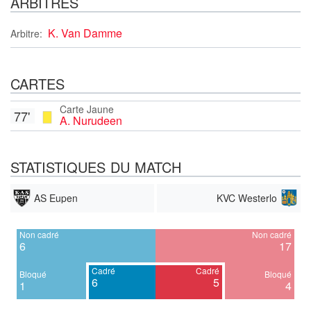
ARBITRES
K. Van Damme
Arbitre:
CARTES
Carte Jaune
77'
A. Nurudeen
STATISTIQUES DU MATCH
AS Eupen
KVC Westerlo
Non cadré
Non cadré
6
17
Cadré
Cadré
Bloqué
Bloqué
6
5
1
4