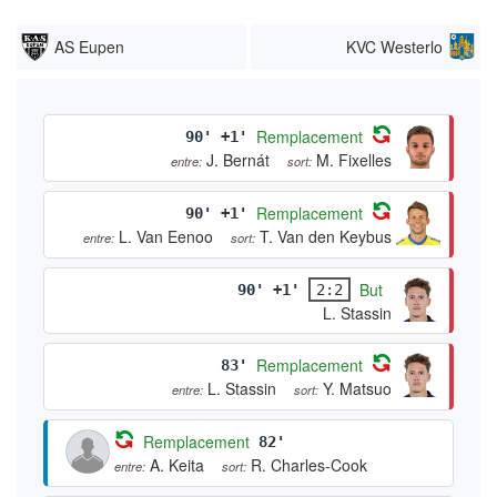
AS Eupen
KVC Westerlo
Remplacement
90' +1'
J. Bernát
M. Fixelles
entre:
sort:
Remplacement
90' +1'
L. Van Eenoo
T. Van den Keybus
entre:
sort:
But
90' +1'
2:2
L. Stassin
Remplacement
83'
L. Stassin
Y. Matsuo
entre:
sort:
Remplacement
82'
A. Keita
R. Charles-Cook
entre:
sort: