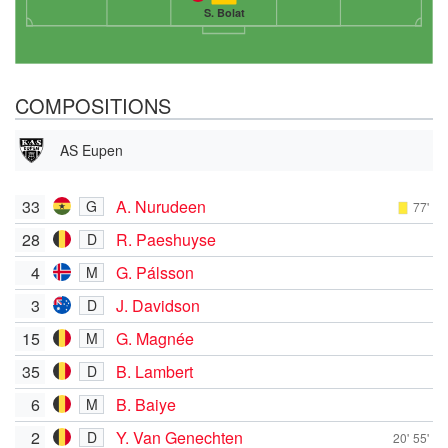
S. Bolat
COMPOSITIONS
AS Eupen
33
A. Nurudeen
G
77'
28
R. Paeshuyse
D
4
G. Pálsson
M
3
J. Davidson
D
15
G. Magnée
M
35
B. Lambert
D
6
B. Baiye
M
2
Y. Van Genechten
D
20'
55'