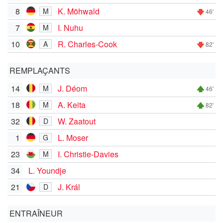
8
K. Möhwald
M
46'
7
I. Nuhu
M
10
R. Charles-Cook
A
82'
REMPLAÇANTS
14
J. Déom
M
46'
18
A. Keita
M
82'
32
W. Zaatout
D
1
L. Moser
G
23
I. Christie-Davies
M
34
L. Youndje
21
J. Král
D
ENTRAÎNEUR