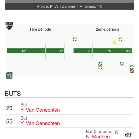
Arbitre: K. Van Damme
Mi-temps: 1-0
|
1ère période
2ème période
15'
30'
45'
60'
75'
90'
1'
BUTS
But
20'
Y. Van Genechten
But
55'
Y. Van Genechten
But (sur pénalty)
69'
N. Madsen