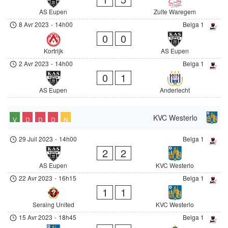
AS Eupen
Zulte Waregem
8 Avr 2023
-
14h00
Belga 1
0
0
Kortrijk
AS Eupen
2 Avr 2023
-
14h00
Belga 1
0
1
AS Eupen
Anderlecht
KVC Westerlo
V
D
D
D
N
29 Juil 2023
-
14h00
Belga 1
2
2
AS Eupen
KVC Westerlo
22 Avr 2023
-
16h15
Belga 1
1
1
Seraing United
KVC Westerlo
15 Avr 2023
-
18h45
Belga 1