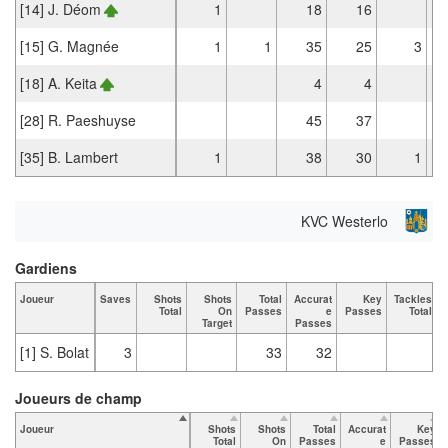
[14] J. Déom
1
18
16
[15] G. Magnée
1
1
35
25
3
[18] A. Keita
4
4
[28] R. Paeshuyse
45
37
[35] B. Lambert
1
38
30
1
KVC Westerlo
Gardiens
Joueur
Saves
Shots
Shots
Total
Accurat
Key
Tackles
Total
On
Passes
e
Passes
Total
Target
Passes
[1] S. Bolat
3
33
32
Joueurs de champ
Joueur
Shots
Shots
Total
Accurat
Key
Total
On
Passes
e
Passes