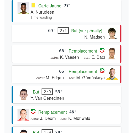
Carte Jaune
77'
A. Nurudeen
Time wasting
But (sur pénalty)
69'
2:1
N. Madsen
Remplacement
66'
K. Vaesen
E. Daci
entre:
sort:
Remplacement
66'
M. Frigan
M. Gümüşkaya
entre:
sort:
But
2:0
55'
Y. Van Genechten
Remplacement
46'
J. Déom
K. Möhwald
entre:
sort:
But
1:0
20'