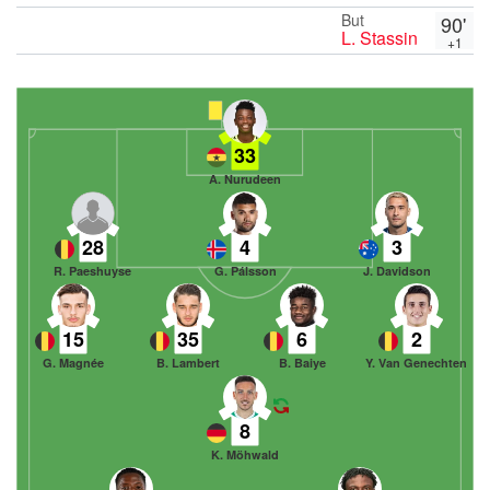
But
90'
L. Stassin
+1
33
A. Nurudeen
28
4
3
R. Paeshuyse
G. Pálsson
J. Davidson
15
35
6
2
G. Magnée
B. Lambert
B. Baiye
Y. Van Genechten
8
K. Möhwald