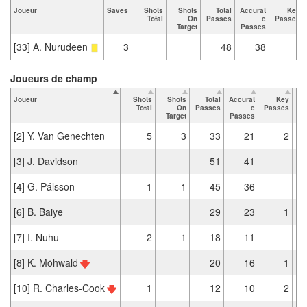
Joueur
Saves
Shots
Shots
Total
Accurat
Key
Total
On
Passes
e
Passes
Target
Passes
[33] A. Nurudeen
3
48
38
Joueurs de champ
Joueur
Shots
Shots
Total
Accurat
Key
Ta
Total
On
Passes
e
Passes
Target
Passes
[2] Y. Van Genechten
5
3
33
21
2
[3] J. Davidson
51
41
[4] G. Pálsson
1
1
45
36
[6] B. Baiye
29
23
1
[7] I. Nuhu
2
1
18
11
[8] K. Möhwald
20
16
1
[10] R. Charles-Cook
1
12
10
2