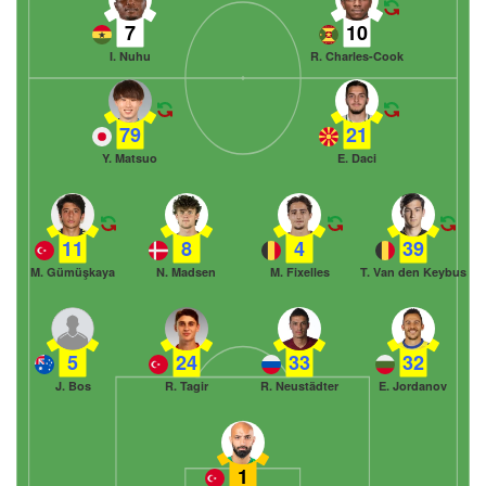
7
10
I. Nuhu
R. Charles-Cook
79
21
Y. Matsuo
E. Daci
11
8
4
39
M. Gümüşkaya
N. Madsen
M. Fixelles
T. Van den Keybus
5
24
33
32
J. Bos
R. Tagir
R. Neustädter
E. Jordanov
1