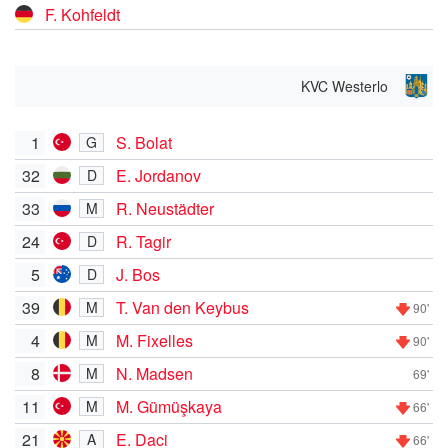
F. Kohfeldt
KVC Westerlo
1
S. Bolat
G
32
E. Jordanov
D
33
R. Neustädter
M
24
R. Tagir
D
5
J. Bos
D
39
T. Van den Keybus
M
90'
4
M. Fixelles
M
90'
8
N. Madsen
M
69'
11
M. Gümüşkaya
M
66'
21
E. Daci
A
66'