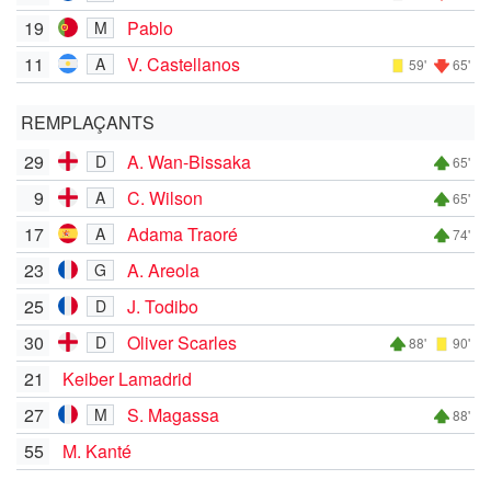
19
Pablo
M
11
V. Castellanos
A
59'
65'
REMPLAÇANTS
29
A. Wan-Bissaka
D
65'
9
C. Wilson
A
65'
17
Adama Traoré
A
74'
23
A. Areola
G
25
J. Todibo
D
30
Oliver Scarles
D
88'
90'
21
Keiber Lamadrid
27
S. Magassa
M
88'
55
M. Kanté