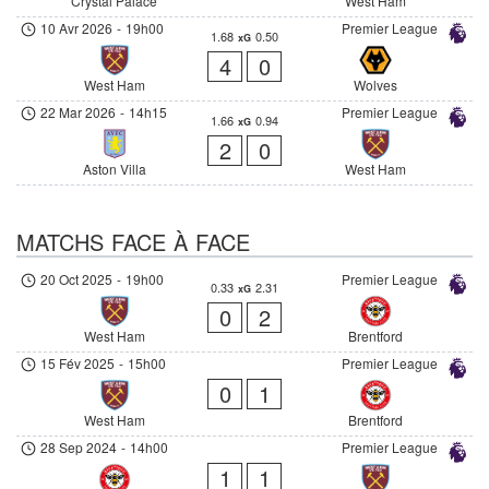
Crystal Palace
West Ham
10 Avr 2026
-
19h00
Premier League
1.68
0.50
xG
4
0
West Ham
Wolves
22 Mar 2026
-
14h15
Premier League
1.66
0.94
xG
2
0
Aston Villa
West Ham
MATCHS FACE À FACE
20 Oct 2025
-
19h00
Premier League
0.33
2.31
xG
0
2
West Ham
Brentford
15 Fév 2025
-
15h00
Premier League
0
1
West Ham
Brentford
28 Sep 2024
-
14h00
Premier League
1
1