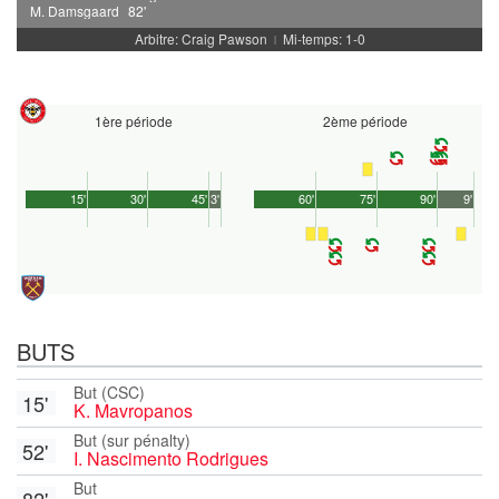
M. Damsgaard
82'
Arbitre: Craig Pawson
Mi-temps: 1-0
|
1ère période
2ème période
15'
30'
45'
3'
60'
75'
90'
9'
BUTS
But (CSC)
15'
K. Mavropanos
But (sur pénalty)
52'
I. Nascimento Rodrigues
But
82'