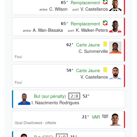
Remplacement
65'
C. Wilson
V. Castellanos
entre:
sort:
Remplacement
65'
A. Wan-Bissaka
K. Walker-Peters
entre:
sort:
Carte Jaune
62'
C. Summerville
Foul
Carte Jaune
59'
V. Castellanos
Foul
But (sur pénalty)
2:0
52'
I. Nascimento Rodrigues
VAR
21'
Goal Disallowed - offside
But (CSC)
1:0
15'