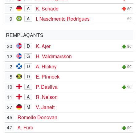
7
K. Schade
A
80'
9
I. Nascimento Rodrigues
A
52'
REMPLAÇANTS
20
K. Ajer
D
80'
12
H. Valdimarsson
G
2
A. Hickey
D
90'
5
E. Pinnock
D
10
P. Dasilva
A
90'
11
R. Nelson
A
27
V. Janelt
M
45
Romelle Donovan
47
K. Furo
90'