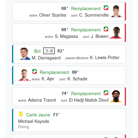
Remplacement
88'
Oliver Scarles
C. Summerville
entre:
sort:
Remplacement
88'
S. Magassa
J. Bowen
entre:
sort:
But
3:0
82'
K. Lewis-Potter
M. Damsgaard
passe décisive:
Remplacement
80'
K. Ajer
K. Schade
entre:
sort:
Remplacement
74'
Adama Traoré
El Hadji Malick Diouf
entre:
sort:
Carte Jaune
73'
Michael Kayode
Diving