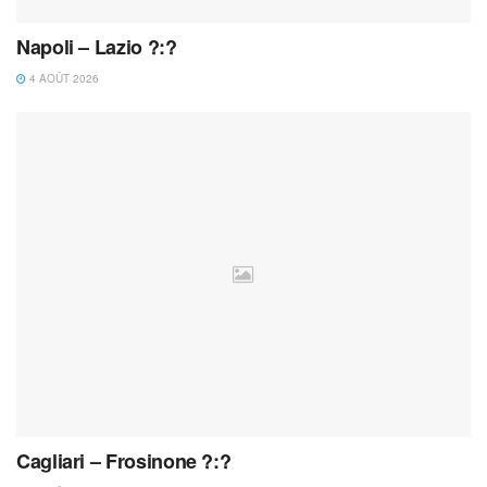
Napoli – Lazio ?:?
4 AOÛT 2026
Cagliari – Frosinone ?:?