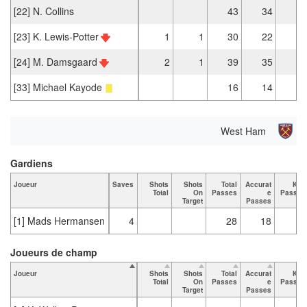
[22] N. Collins
43
34
1
[23] K. Lewis-Potter
1
1
30
22
1
[24] M. Damsgaard
2
1
39
35
3
[33] Michael Kayode
16
14
1
West Ham
Gardiens
Joueur
Saves
Shots
Shots
Total
Accurat
Key
Total
On
Passes
e
Passes
Target
Passes
[1] Mads Hermansen
4
28
18
Joueurs de champ
Joueur
Shots
Shots
Total
Accurat
Key
Total
On
Passes
e
Passes
Target
Passes