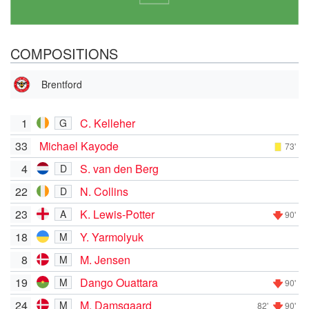
COMPOSITIONS
Brentford
1
C. Kelleher
G
33
Michael Kayode
73'
4
S. van den Berg
D
22
N. Collins
D
23
K. Lewis-Potter
A
90'
18
Y. Yarmolyuk
M
8
M. Jensen
M
19
Dango Ouattara
M
90'
24
M. Damsgaard
M
82'
90'