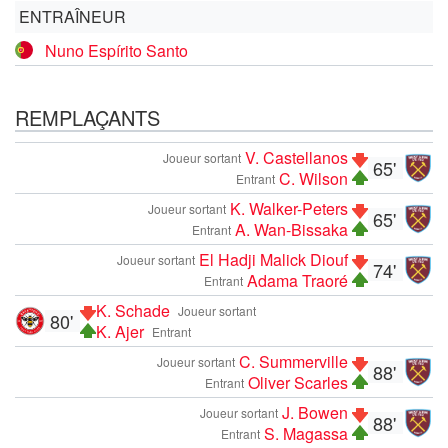
ENTRAÎNEUR
Nuno Espírito Santo
REMPLAÇANTS
V. Castellanos
Joueur sortant
65'
C. Wilson
Entrant
K. Walker-Peters
Joueur sortant
65'
A. Wan-Bissaka
Entrant
El Hadji Malick Diouf
Joueur sortant
74'
Adama Traoré
Entrant
K. Schade
Joueur sortant
80'
K. Ajer
Entrant
C. Summerville
Joueur sortant
88'
Oliver Scarles
Entrant
J. Bowen
Joueur sortant
88'
S. Magassa
Entrant