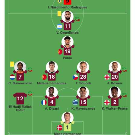
9
I. Nascimento Rodrigues
11
V. Castellanos
19
Pablo
7
18
28
20
C. Summerville
Mateus Fernandes
T. Souček
J. Bowen
12
4
15
2
El Hadji Malick
A. Disasi
K. Mavropanos
K. Walker-Peters
Diouf
1
Mads Hermansen