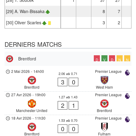
[29] A. Wan-Bissaka
8
7
[30] Oliver Scarles
3
2
DERNIERS MATCHS
Brentford
D
V
D
N
N
2 Mai 2026
-
14h00
Premier League
2.06
0.71
xG
3
0
Brentford
West Ham
27 Avr 2026
-
19h00
Premier League
1.27
1.43
xG
2
1
Manchester United
Brentford
18 Avr 2026
-
11h30
Premier League
1.53
0.70
xG
0
0
Brentford
Fulham