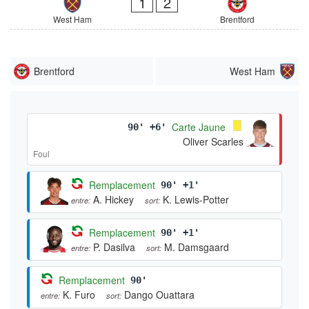
1
2
West Ham
Brentford
Brentford
West Ham
Carte Jaune
90' +6'
Oliver Scarles
Foul
Remplacement
90' +1'
A. Hickey
K. Lewis-Potter
entre:
sort:
Remplacement
90' +1'
P. Dasilva
M. Damsgaard
entre:
sort:
Remplacement
90'
K. Furo
Dango Ouattara
entre:
sort: