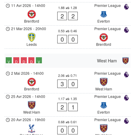
11 Avr 2026
-
14h00
Premier League
1.88
1.28
xG
2
2
Brentford
Everton
21 Mar 2026
-
20h00
Premier League
0.53
0.46
xG
0
0
Leeds
Brentford
West Ham
V
D
D
D
V
2 Mai 2026
-
14h00
Premier League
2.06
0.71
xG
3
0
Brentford
West Ham
25 Avr 2026
-
14h00
Premier League
1.17
1.35
xG
2
1
West Ham
Everton
20 Avr 2026
-
19h00
Premier League
0.68
0.61
xG
0
0