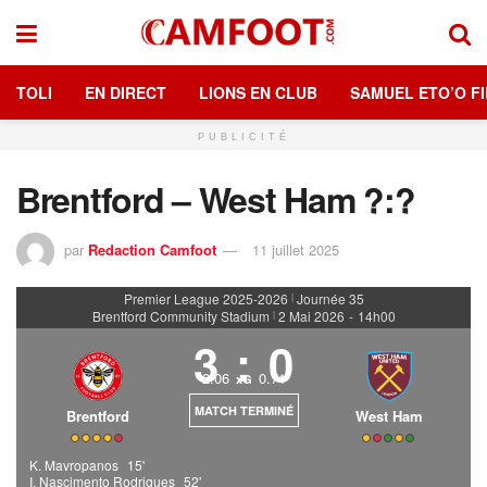
TOLI
EN DIRECT
LIONS EN CLUB
SAMUEL ETO’O FI
PUBLICITÉ
Brentford – West Ham ?:?
par
Redaction Camfoot
11 juillet 2025
Premier League 2025-2026
Journée 35
|
Brentford Community Stadium
2 Mai 2026
-
14h00
|
3
:
0
2.06
0.71
xG
MATCH TERMINÉ
Brentford
West Ham
K. Mavropanos
15'
I. Nascimento Rodrigues
52'