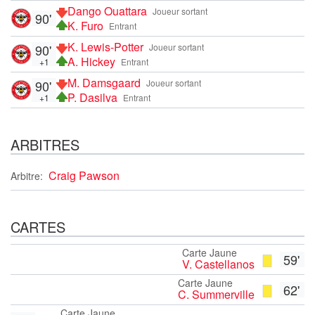
Dango Ouattara
Joueur sortant
90'
K. Furo
Entrant
K. Lewis-Potter
90'
Joueur sortant
A. Hickey
+1
Entrant
M. Damsgaard
90'
Joueur sortant
P. Dasilva
+1
Entrant
ARBITRES
Craig Pawson
Arbitre:
CARTES
Carte Jaune
59'
V. Castellanos
Carte Jaune
62'
C. Summerville
Carte Jaune