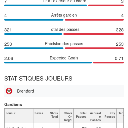
7
Tir à l'extérieur du cadre
3
4
Arrêts gardien
4
321
Total des passes
328
253
Précision des passes
253
2.06
Expected Goals
0.71
STATISTIQUES JOUEURS
Brentford
Gardiens
Joueur
Saves
Shots
Shots
Total
Accurat
Key
Tackle
Total
On
Passes
e
Passes
Tot
Target
Passes