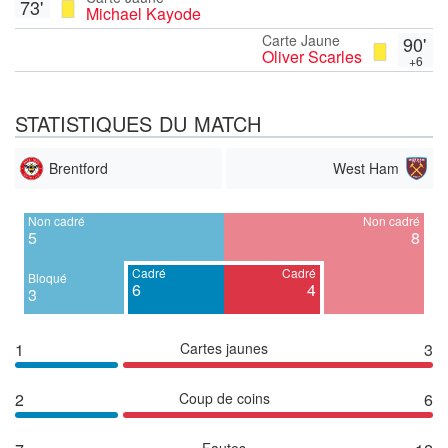
73'
Michael Kayode
Carte Jaune
90'
Oliver Scarles
+6
STATISTIQUES DU MATCH
Brentford
West Ham
Non cadré
Non cadré
5
8
Cadré
Cadré
Bloqué
6
4
3
1
Cartes jaunes
3
2
Coup de coins
6
Fautes