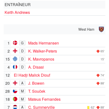
ENTRAÎNEUR
Keith Andrews
West Ham
1
Mads Hermansen
G
2
K. Walker-Peters
D
65'
15
K. Mavropanos
D
15'
4
A. Disasi
D
12
El Hadji Malick Diouf
74'
20
J. Bowen
A
88'
28
T. Souček
M
18
Mateus Fernandes
M
7
C. Summerville
A
62'
88'