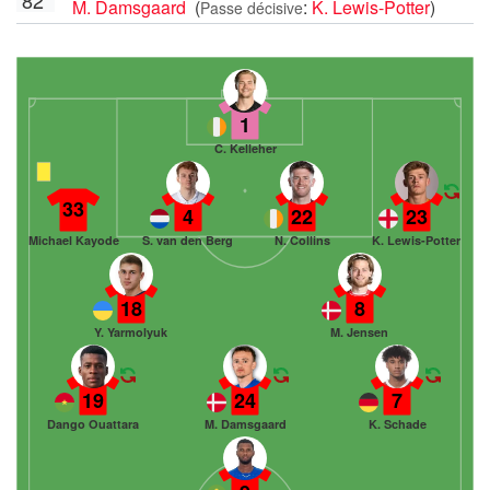
M. Damsgaard
(
:
K. Lewis-Potter
)
Passe décisive
1
C. Kelleher
33
4
22
23
Michael Kayode
S. van den Berg
N. Collins
K. Lewis-Potter
18
8
Y. Yarmolyuk
M. Jensen
19
24
7
Dango Ouattara
M. Damsgaard
K. Schade