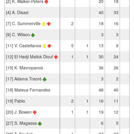
[2] K. Walker-Peters
20
18
[4] A. Disasi
40
33
[7] C. Summerville
2
18
16
2
[9] C. Wilson
3
3
[11] V. Castellanos
5
1
13
9
1
[12] El Hadji Malick Diouf
1
1
30
24
1
[15] K. Mavropanos
36
26
[17] Adama Traoré
3
2
[18] Mateus Fernandes
48
40
[19] Pablo
2
1
16
11
3
[20] J. Bowen
1
1
19
12
4
[27] S. Magassa
6
5
[28] T. Souček
1
37
27
1