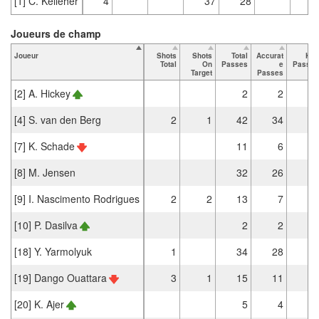
[1] C. Kelleher
4
37
28
Joueurs de champ
Joueur
Shots
Shots
Total
Accurat
Key
Total
On
Passes
e
Passes
Target
Passes
[2] A. Hickey
2
2
[4] S. van den Berg
2
1
42
34
[7] K. Schade
11
6
[8] M. Jensen
32
26
1
[9] I. Nascimento Rodrigues
2
2
13
7
[10] P. Dasilva
2
2
[18] Y. Yarmolyuk
1
34
28
1
[19] Dango Ouattara
3
1
15
11
[20] K. Ajer
5
4