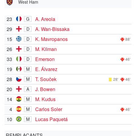
West Ham
23
A. Areola
G
29
A. Wan-Bissaka
D
15
K. Mavropanos
D
88'
26
M. Kilman
D
33
Emerson
D
46'
19
E. Álvarez
M
28
T. Souček
M
28'
46'
20
J. Bowen
A
14
M. Kudus
M
4
Carlos Soler
M
46'
10
Lucas Paquetá
M
REMPLAÇANTS