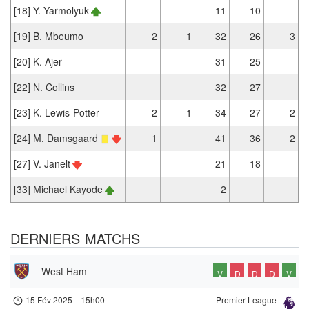
[18] Y. Yarmolyuk
11
10
[19] B. Mbeumo
2
1
32
26
3
[20] K. Ajer
31
25
[22] N. Collins
32
27
[23] K. Lewis-Potter
2
1
34
27
2
[24] M. Damsgaard
1
41
36
2
[27] V. Janelt
21
18
[33] Michael Kayode
2
DERNIERS MATCHS
West Ham
V
D
D
D
V
15 Fév 2025
-
15h00
Premier League