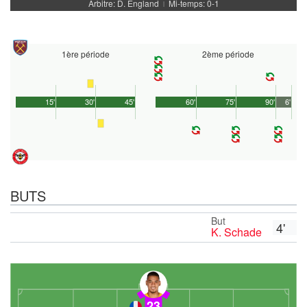
Arbitre: D. England
Mi-temps: 0-1
|
1ère période
2ème période
15'
30'
45'
60'
75'
90'
6'
BUTS
But
4'
K. Schade
23