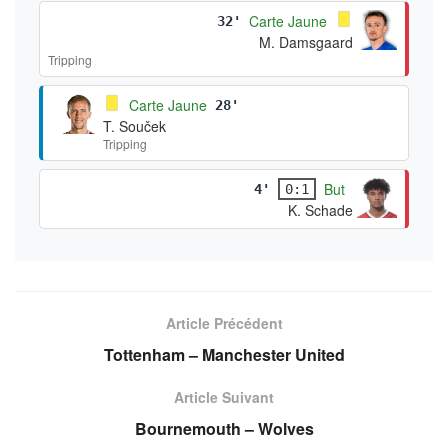
Carte Jaune
32'
M. Damsgaard
Tripping
Carte Jaune
28'
T. Souček
Tripping
But
4'
0:1
K. Schade
Article Précédent
Tottenham – Manchester United
Article Suivant
Bournemouth – Wolves