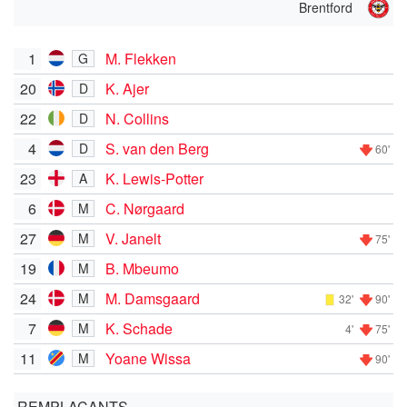
Brentford
1
M. Flekken
G
20
K. Ajer
D
22
N. Collins
D
4
S. van den Berg
D
60'
23
K. Lewis-Potter
A
6
C. Nørgaard
M
27
V. Janelt
M
75'
19
B. Mbeumo
M
24
M. Damsgaard
M
32'
90'
7
K. Schade
M
4'
75'
11
Yoane Wissa
M
90'
REMPLAÇANTS