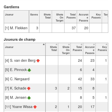
Gardiens
Joueur
Saves
Shots
Shots
Total
Accurat
Key
Tackle
Total
On
Passes
e
Passes
Tot
Target
Passes
[1] M. Flekken
3
37
20
Joueurs de champ
Joueur
Shots
Shots
Total
Accurat
Key
T
Total
On
Passes
e
Passes
Target
Passes
[4] S. van den Berg
24
23
1
[5] E. Pinnock
6
4
[6] C. Nørgaard
42
33
1
[7] K. Schade
3
2
15
8
[8] M. Jensen
8
5
1
[11] Yoane Wissa
2
1
20
17