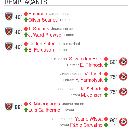
REMPLAÇANTS
Emerson
Joueur sortant
46'
Oliver Scarles
Entrant
T. Souček
Joueur sortant
46'
J. Ward-Prowse
Entrant
Carlos Soler
Joueur sortant
46'
E. Ferguson
Entrant
S. van den Berg
Joueur sortant
60'
E. Pinnock
Entrant
V. Janelt
Joueur sortant
75'
Y. Yarmolyuk
Entrant
K. Schade
Joueur sortant
75'
M. Jensen
Entrant
K. Mavropanos
Joueur sortant
88'
Luis Guilherme
Entrant
Yoane Wissa
Joueur sortant
90'
Fábio Carvalho
Entrant
+1