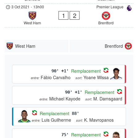
3 Oct 2021
-
13h00
Premier League
1
2
West Ham
Brentford
West Ham
Brentford
Remplacement
90' +1'
Fábio Carvalho
Yoane Wissa
entre:
sort:
Remplacement
90' +1'
Michael Kayode
M. Damsgaard
entre:
sort:
Remplacement
88'
Luis Guilherme
K. Mavropanos
entre:
sort:
Remplacement
75'