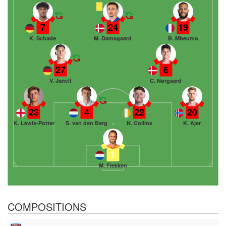
7
24
19
K. Schade
M. Damsgaard
B. Mbeumo
27
6
V. Janelt
C. Nørgaard
23
4
22
20
K. Lewis-Potter
S. van den Berg
N. Collins
K. Ajer
1
M. Flekken
COMPOSITIONS