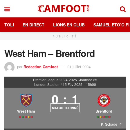
TOLI
EN DIRECT
LIONS EN CLUB
SAMUEL ETO’O FI
PUBLICITÉ
West Ham – Brentford
par
Redaction Camfoot
21 juillet 2024
Premier League 2024-2025
Journée 25
|
London Stadium
15 Fév 2025
-
15h00
|
0
:
1
MATCH TERMINÉ
West Ham
Brentford
K. Schade
4'