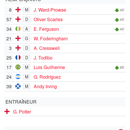
8
J. Ward-Prowse
M
46'
57
Oliver Scarles
D
46'
34
E. Ferguson
A
46'
21
W. Foderingham
G
3
A. Cresswell
D
25
J. Todibo
D
17
Luis Guilherme
M
88'
24
G. Rodríguez
M
39
Andy Irving
M
ENTRAÎNEUR
G. Potter