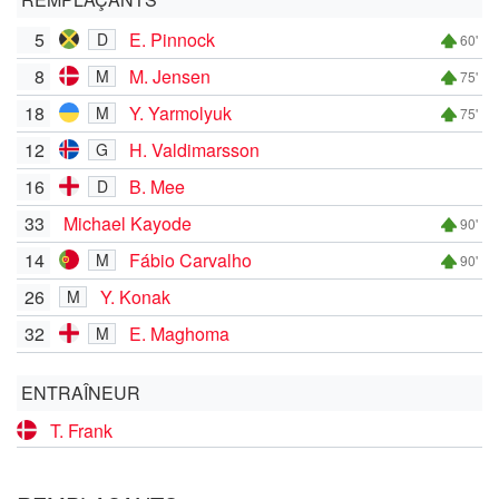
5
E. Pinnock
D
60'
8
M. Jensen
M
75'
18
Y. Yarmolyuk
M
75'
12
H. Valdimarsson
G
16
B. Mee
D
33
Michael Kayode
90'
14
Fábio Carvalho
M
90'
26
Y. Konak
M
32
E. Maghoma
M
ENTRAÎNEUR
T. Frank