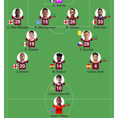
A. Areola
29
15
26
33
A. Wan-Bissaka
K. Mavropanos
M. Kilman
Emerson
19
28
E. Álvarez
T. Souček
20
14
4
J. Bowen
M. Kudus
Carlos Soler
10
Lucas Paquetá
11
Yoane Wissa