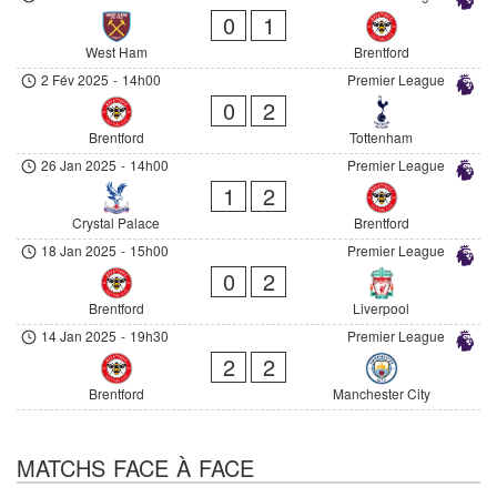
0
1
West Ham
Brentford
2 Fév 2025
-
14h00
Premier League
0
2
Brentford
Tottenham
26 Jan 2025
-
14h00
Premier League
1
2
Crystal Palace
Brentford
18 Jan 2025
-
15h00
Premier League
0
2
Brentford
Liverpool
14 Jan 2025
-
19h30
Premier League
2
2
Brentford
Manchester City
MATCHS FACE À FACE