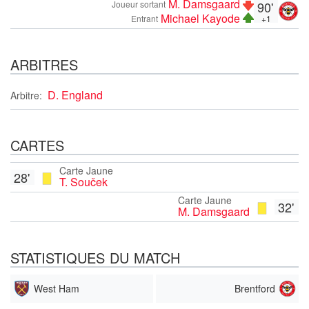
M. Damsgaard
Joueur sortant
90'
Michael Kayode
Entrant
+1
ARBITRES
D. England
Arbitre:
CARTES
Carte Jaune
28'
T. Souček
Carte Jaune
32'
M. Damsgaard
STATISTIQUES DU MATCH
West Ham
Brentford