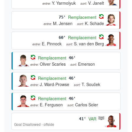
Y. Yarmolyuk
V. Janelt
entre:
sort:
Remplacement
75'
M. Jensen
K. Schade
entre:
sort:
Remplacement
60'
E. Pinnock
S. van den Berg
entre:
sort:
Remplacement
46'
Oliver Scarles
Emerson
entre:
sort:
Remplacement
46'
J. Ward-Prowse
T. Souček
entre:
sort:
Remplacement
46'
E. Ferguson
Carlos Soler
entre:
sort:
VAR
41'
Goal Disallowed - offside