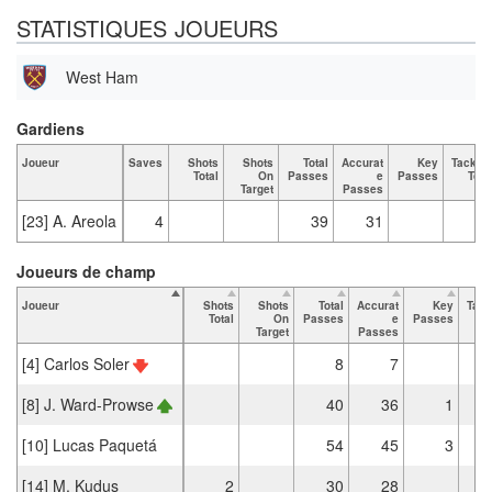
STATISTIQUES JOUEURS
West Ham
Gardiens
Joueur
Saves
Shots
Shots
Total
Accurat
Key
Tackle
Total
On
Passes
e
Passes
Tota
Target
Passes
[23] A. Areola
4
39
31
Joueurs de champ
Joueur
Shots
Shots
Total
Accurat
Key
Tack
Total
On
Passes
e
Passes
T
Target
Passes
[4] Carlos Soler
8
7
[8] J. Ward-Prowse
40
36
1
[10] Lucas Paquetá
54
45
3
[14] M. Kudus
2
30
28