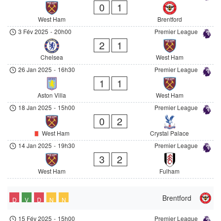
0
1
West Ham
Brentford
3 Fév 2025
-
20h00
Premier League
2
1
Chelsea
West Ham
26 Jan 2025
-
16h30
Premier League
1
1
Aston Villa
West Ham
18 Jan 2025
-
15h00
Premier League
0
2
West Ham
Crystal Palace
14 Jan 2025
-
19h30
Premier League
3
2
West Ham
Fulham
Brentford
D
V
D
N
N
15 Fév 2025
-
15h00
Premier League