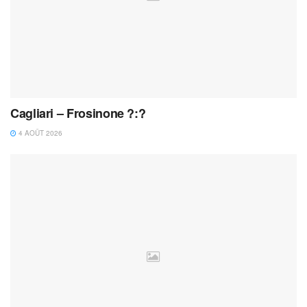
Cagliari – Frosinone ?:?
4 AOÛT 2026