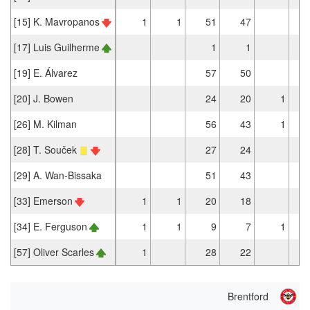
[15] K. Mavropanos
1
1
51
47
[17] Luis Guilherme
1
1
[19] E. Álvarez
57
50
[20] J. Bowen
24
20
1
[26] M. Kilman
56
43
1
[28] T. Souček
27
24
[29] A. Wan-Bissaka
51
43
[33] Emerson
1
1
20
18
[34] E. Ferguson
1
1
9
7
1
[57] Oliver Scarles
1
28
22
Brentford