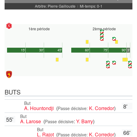
Arbitre: Pierre Gaillouste
Mi-temps: 0-1
|
1ère période
2ème période
15'
30'
45'
60'
75'
90'
3'
BUTS
But
8'
A. Hountondji
(
K. Corredor
)
Passe décisive:
But
55'
A. Larose
(
:
Y. Barry
)
Passe décisive
But
66'
L. Rajot
(
K. Corredor
)
Passe décisive: