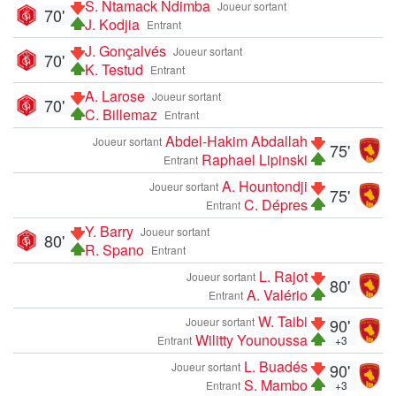
S. Ntamack Ndimba
Joueur sortant
70'
J. Kodjia
Entrant
J. Gonçalvés
Joueur sortant
70'
K. Testud
Entrant
A. Larose
Joueur sortant
70'
C. Billemaz
Entrant
Abdel-Hakim Abdallah
Joueur sortant
75'
Raphael Lipinski
Entrant
A. Hountondji
Joueur sortant
75'
C. Dépres
Entrant
Y. Barry
Joueur sortant
80'
R. Spano
Entrant
L. Rajot
Joueur sortant
80'
A. Valério
Entrant
W. Taibi
Joueur sortant
90'
Wilitty Younoussa
Entrant
+3
L. Buadés
Joueur sortant
90'
S. Mambo
Entrant
+3