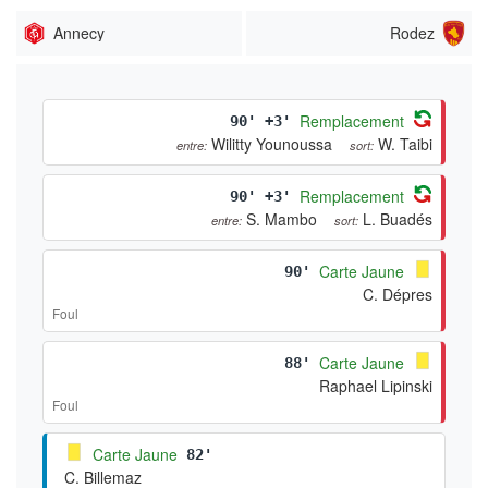
Annecy
Rodez
Remplacement
90' +3'
Wilitty Younoussa
W. Taibi
entre:
sort:
Remplacement
90' +3'
S. Mambo
L. Buadés
entre:
sort:
Carte Jaune
90'
C. Dépres
Foul
Carte Jaune
88'
Raphael Lipinski
Foul
Carte Jaune
82'
C. Billemaz