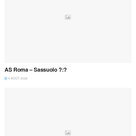
AS Roma – Sassuolo ?:?
4 AOÛT 2026