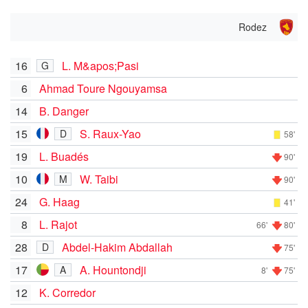
Rodez
16
L. M&apos;Pasi
G
6
Ahmad Toure Ngouyamsa
14
B. Danger
15
S. Raux-Yao
D
58'
19
L. Buadés
90'
10
W. Taibi
M
90'
24
G. Haag
41'
8
L. Rajot
66'
80'
28
Abdel-Hakim Abdallah
D
75'
17
A. Hountondji
A
8'
75'
12
K. Corredor