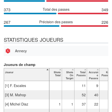
373
Total des passes
349
267
Précision des passes
226
STATISTIQUES JOUEURS
Annecy
Joueurs de champ
Joueur
Shots
Shots
Total
Accurat
Key
Total
On
Passes
e
Passes
Target
Passes
[1] F. Escales
11
9
[3] M. Mahop
52
40
3
[4] Michel Diaz
1
1
37
22
1