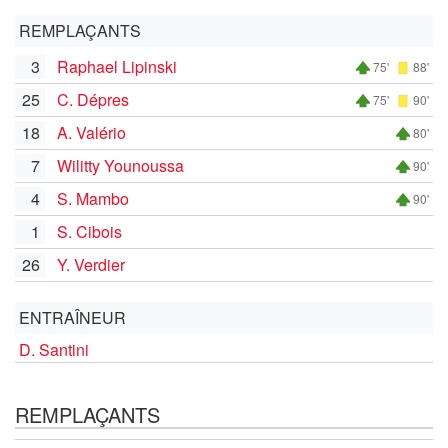
REMPLAÇANTS
3
Raphael Lipinski
75'
88'
25
C. Dépres
75'
90'
18
A. Valério
80'
7
Wilitty Younoussa
90'
4
S. Mambo
90'
1
S. Cibois
26
Y. Verdier
ENTRAÎNEUR
D. Santini
REMPLAÇANTS