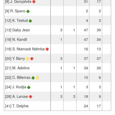
[8] J. Gonçalvés
31
17
[9] R. Spano
2
2
[12] K. Testud
4
3
1
[13] Gaby Jean
3
1
47
39
[18] N. Kandil
1
47
34
2
[19] S. Ntamack Ndimba
16
13
[20] Y. Barry
3
37
27
2
[21] M. Adeline
1
1
34
26
2
[22] C. Billemaz
10
6
[24] J. Kodjia
1
1
3
3
[28] A. Larose
3
3
18
9
[41] T. Delphis
24
17