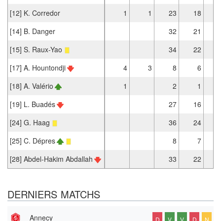
[12] K. Corredor
1
1
23
18
[14] B. Danger
32
21
[15] S. Raux-Yao
34
22
[17] A. Hountondji
4
3
8
6
[18] A. Valério
1
2
1
[19] L. Buadés
27
16
[24] G. Haag
36
24
[25] C. Dépres
8
7
[28] Abdel-Hakim Abdallah
33
22
DERNIERS MATCHS
Annecy
D
V
V
D
N