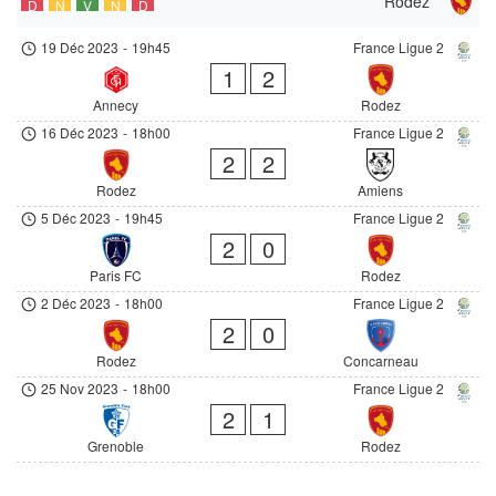
Rodez
D
N
V
N
D
19 Déc 2023
-
19h45
France Ligue 2
1
2
Annecy
Rodez
16 Déc 2023
-
18h00
France Ligue 2
2
2
Rodez
Amiens
5 Déc 2023
-
19h45
France Ligue 2
2
0
Paris FC
Rodez
2 Déc 2023
-
18h00
France Ligue 2
2
0
Rodez
Concarneau
25 Nov 2023
-
18h00
France Ligue 2
2
1
Grenoble
Rodez