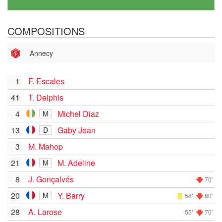
COMPOSITIONS
Annecy
1
F. Escales
41
T. Delphis
4
Michel Diaz
M
13
Gaby Jean
D
3
M. Mahop
21
M. Adeline
M
8
J. Gonçalvés
70'
20
Y. Barry
M
58'
80'
28
A. Larose
55'
70'