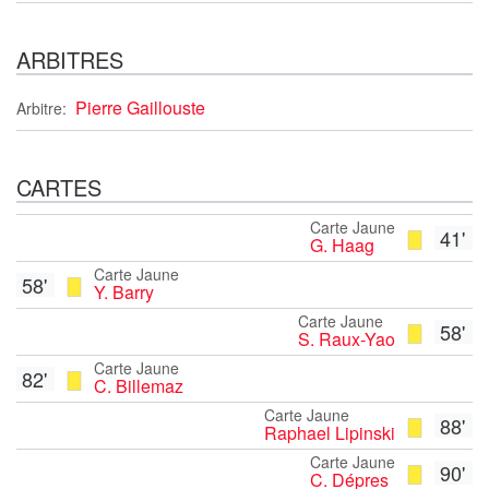
ARBITRES
Pierre Gaillouste
Arbitre:
CARTES
Carte Jaune
41'
G. Haag
Carte Jaune
58'
Y. Barry
Carte Jaune
58'
S. Raux-Yao
Carte Jaune
82'
C. Billemaz
Carte Jaune
88'
Raphael Lipinski
Carte Jaune
90'
C. Dépres