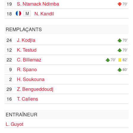
19
S. Ntamack Ndimba
70'
18
N. Kandil
M
REMPLAÇANTS
24
J. Kodjia
70'
12
K. Testud
70'
22
C. Billemaz
70'
82'
9
R. Spano
80'
2
H. Soukouna
29
Z. Bengueddoudj
16
T. Callens
ENTRAÎNEUR
L. Guyot