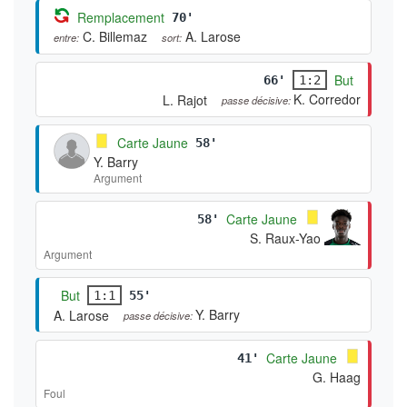
Remplacement
70'
C. Billemaz
A. Larose
entre:
sort:
But
66'
1:2
K. Corredor
L. Rajot
passe décisive:
Carte Jaune
58'
Y. Barry
Argument
Carte Jaune
58'
S. Raux-Yao
Argument
But
1:1
55'
Y. Barry
A. Larose
passe décisive:
Carte Jaune
41'
G. Haag
Foul