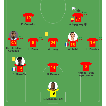
12
17
K. Corredor
A. Hountondji
8
24
19
28
10
Abdel-Hakim
L. Rajot
G. Haag
W. Taibi
L. Buadés
Abdallah
6
14
15
Ahmad Toure
S. Raux-Yao
B. Danger
Ngouyamsa
16
L. M&apos;Pasi