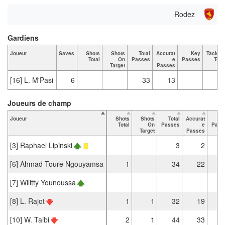
Rodez
Gardiens
Joueur
Saves
Shots
Shots
Total
Accurat
Key
Tackle
Total
On
Passes
e
Passes
Tota
Target
Passes
[16] L. M'Pasi
6
33
13
Joueurs de champ
Joueur
Shots
Shots
Total
Accurat
K
Total
On
Passes
e
Pass
Target
Passes
[3] Raphael Lipinski
3
2
[6] Ahmad Toure Ngouyamsa
1
34
22
[7] Wilitty Younoussa
[8] L. Rajot
1
1
32
19
[10] W. Taibi
2
1
44
33