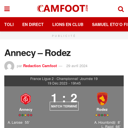
TOLI
EN DIRECT
LIONS EN CLUB
SAMUEL ETO’O FI
PUBLICITÉ
Annecy – Rodez
par
Redaction Camfoot
29 avril 2024
France Ligue 2 - Championnat
Journée 19
|
19 Déc 2023
-
19h45
1
:
2
MATCH TERMINÉ
Annecy
Rodez
A. Larose
55'
A. Hountondji
8'
L. Rajot
66'