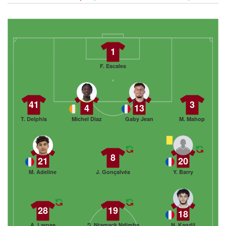
1
F. Escales
41
3
4
13
T. Delphis
Michel Diaz
Gaby Jean
M. Mahop
8
21
20
M. Adeline
J. Gonçalvés
Y. Barry
28
19
18
A. Larose
S. Ntamack Ndimba
N. Kandil